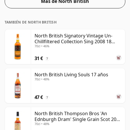
Más de North British
beber respetable.
TAMBIÉN DE NORTH BRITISH
North British Signatory Vintage Un-
Chillfiltered Collection Sing 2008 18
70cl • 46%
años
31 €
?
North British Living Souls 17 años
70cl • 48%
47 €
?
North British Thompson Bros 'An
Ednburgh Dram' Single Grain Scot 2008
70cl • 48%
17 años