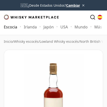
×
🇺🇸
¿Desde Estados Unidos?
Cambiar
Escocia
Irlanda
Japón
USA
Mundo
Más
Inicio
/
Whisky escocés
/
Lowland Whisky escocés
/
North British Wh