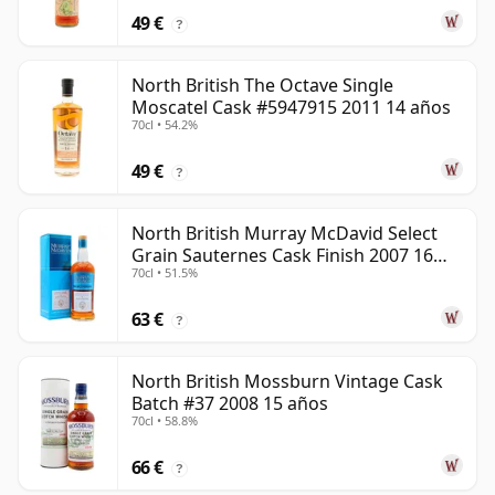
49 €
?
North British The Octave Single
Moscatel Cask #5947915 2011 14 años
70cl • 54.2%
49 €
?
North British Murray McDavid Select
Grain Sauternes Cask Finish 2007 16
70cl • 51.5%
años
63 €
?
North British Mossburn Vintage Cask
Batch #37 2008 15 años
70cl • 58.8%
66 €
?