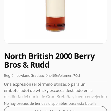
North British 2000 Berry
Bros & Rudd
Región:
Lowland
Graduación:
46%
Volumen:
70cl
Una expresión (el término utilizado para un
embotellado) de whisky escocés destilado en la
destilería del norte de Gran Bretaña y luego envejecido
durante 11 años. Embotellado con una concentración
No hay precios de tiendas disponibles para esta botella.
cada vez más popular del 46%, que es un ABV para