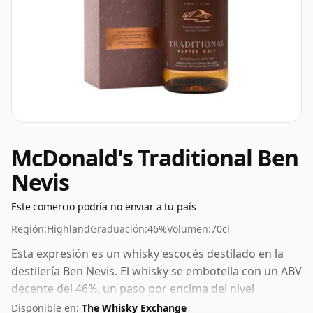
McDonald's Traditional Ben
Nevis
Este comercio podría no enviar a tu país
Región:
Highland
Graduación:
46%
Volumen:
70cl
Esta expresión es un whisky escocés destilado en la
destilería Ben Nevis. El whisky se embotella con un ABV
decente del 46%, un paso por encima del nivel
estándar del 40%, y se envía en el tamaño de botella de
Disponible en:
The Whisky Exchange