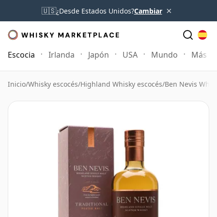
×
🇺🇸
¿Desde Estados Unidos?
Cambiar
Escocia
Irlanda
Japón
USA
Mundo
Más
Inicio
/
Whisky escocés
/
Highland Whisky escocés
/
Ben Nevis Whis