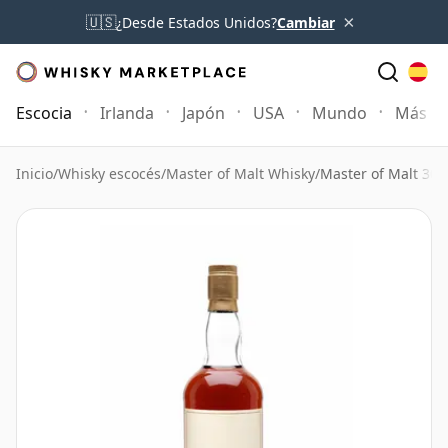
×
🇺🇸
¿Desde Estados Unidos?
Cambiar
Escocia
Irlanda
Japón
USA
Mundo
Más
Inicio
/
Whisky escocés
/
Master of Malt Whisky
/
Master of Malt 30 