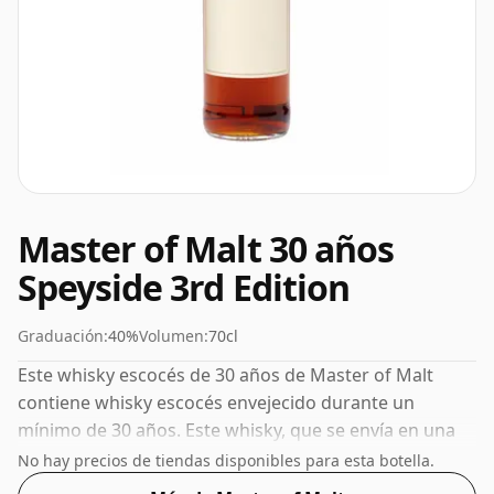
Master of Malt 30 años
Speyside 3rd Edition
Graduación:
40%
Volumen:
70cl
Este whisky escocés de 30 años de Master of Malt
contiene whisky escocés envejecido durante un
mínimo de 30 años. Este whisky, que se envía en una
botella normal de 70 cl, tiene una concentración
No hay precios de tiendas disponibles para esta botella.
bastante normal del 40%.