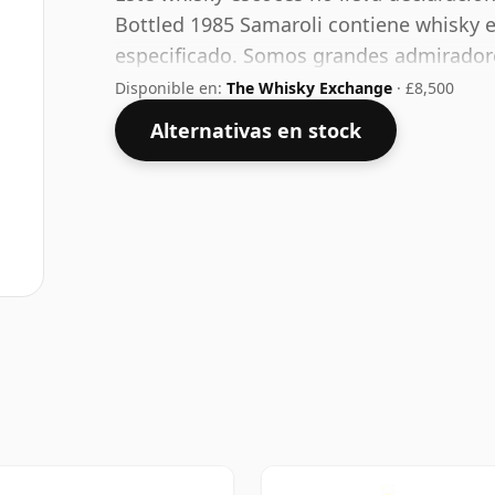
Bottled 1985 Samaroli contiene whisky
especificado. Somos grandes admiradore
concentración y este embotellado tiene
Disponible en:
The Whisky Exchange
· £8,500
Alternativas en stock