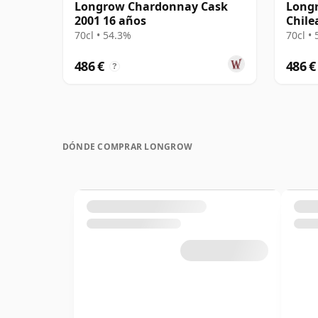
Longrow Chardonnay Cask
Longr
2001 16 años
Chile
Cask 
70cl • 54.3%
70cl •
486 €
486 €
?
DÓNDE COMPRAR LONGROW