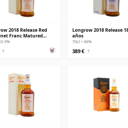
ow 2018 Release Red
Longrow 2018 Release 1
net Franc Matured
años
beltow 11 años
 55.9%
70cl • 46%
389 €
?
?