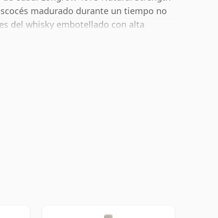
 escocés madurado durante un tiempo no
s del whisky embotellado con alta
 un bonito 53%.