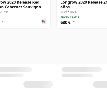
ow 2020 Release Red
Longrow 2020 Release 2
an Cabernet Sauvignon
años
M 13 años
 51.6%
70cl • 46%
ENVÍO GRATIS
680 €
?
?