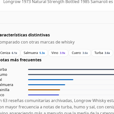
Longrow 1973 Natural Strength Bottled 1985 Samaroli es
aracterísticas distintivas
omparado con otras marcas de whisky
Ceniza
Salmuera
Vino
Cuero
Turba
6.1x
5.3x
3.9x
3.6x
3.6x
otas más frecuentes
urba
umo
al
almuera
ainilla
ico
n 63 reseñas comunitarias archivadas, Longrow Whisky est
on mayor frecuencia a notas de turba, humo y sal, con ceni
 vino apareciendo más a menudo que la media de la categor