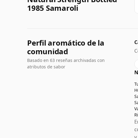
1985 Samaroli
Perfil aromático de la
C
comunidad
C
Basado en 63 reseñas archivadas con
atributos de sabor
N
T
H
S
S
V
R
E
c
y