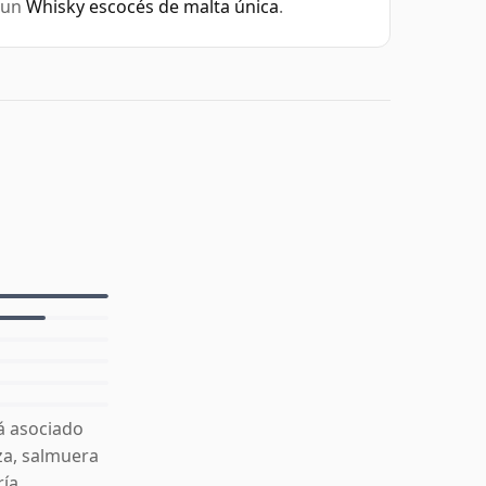
 un
Whisky escocés de malta única
.
á asociado
za, salmuera
ía.