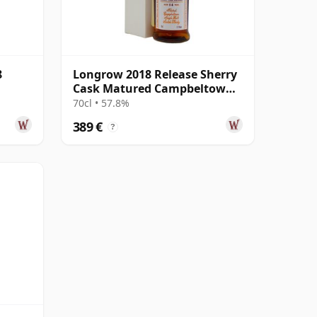
8
Longrow 2018 Release Sherry
Cask Matured Campbeltown
Singl 2003 14 años
70cl • 57.8%
389 €
?