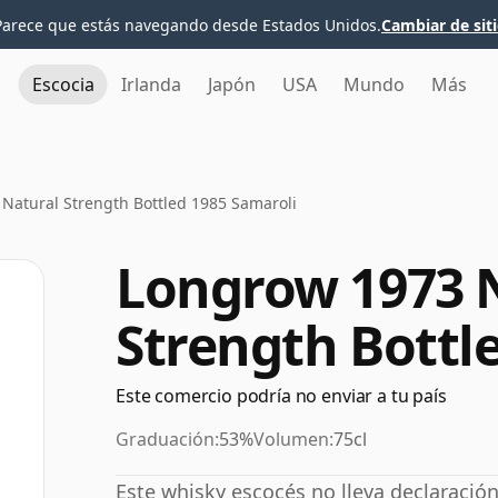
Parece que estás navegando desde Estados Unidos.
Cambiar de sit
Escocia
Irlanda
Japón
USA
Mundo
Más
Natural Strength Bottled 1985 Samaroli
Longrow 1973 
Strength Bottl
Este comercio podría no enviar a tu país
Graduación:
53%
Volumen:
75cl
Este whisky escocés no lleva declaració