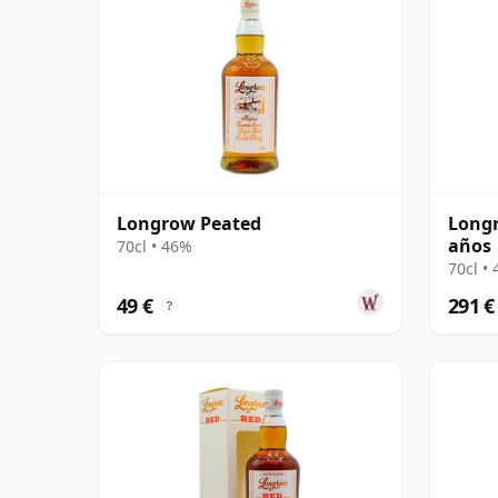
Longrow Peated
Longr
años
70cl • 46%
70cl •
49 €
291 €
?