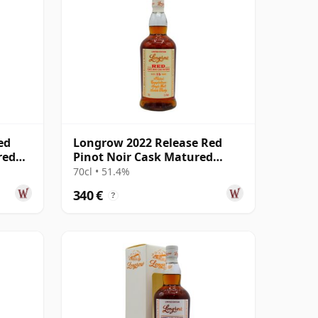
ed
Longrow 2022 Release Red
red
Pinot Noir Cask Matured
Campbelto 15 años
70cl • 51.4%
340 €
?