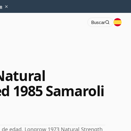
×
io
Buscar
Natural
ed 1985 Samaroli
n de edad. Longrow 1973 Natural Strength