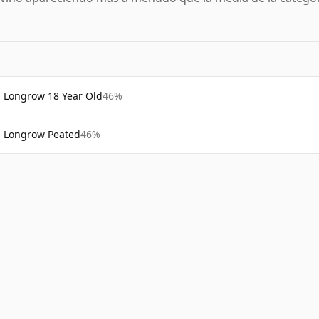
Longrow 18 Year Old
46%
Longrow Peated
46%