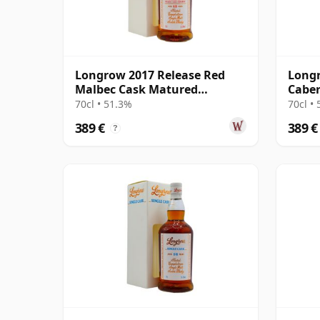
Longrow 2017 Release Red
Longr
Malbec Cask Matured
Caber
Campbeltown S 13 años
Camp
70cl • 51.3%
70cl •
389 €
389 €
?