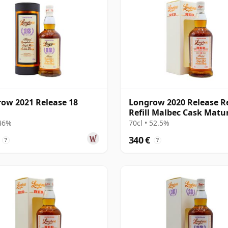
ow 2021 Release 18
Longrow 2020 Release R
Refill Malbec Cask Matu
Campbe 10 años
 46%
70cl • 52.5%
340 €
?
?