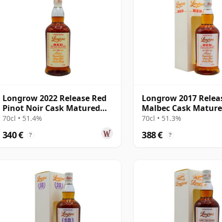
Longrow 2022 Release Red
Longrow 2017 Relea
Pinot Noir Cask Matured
Malbec Cask Matur
Campbelto 15 años
Campbeltown S 13 
70cl • 51.4%
70cl • 51.3%
340 €
388 €
?
?