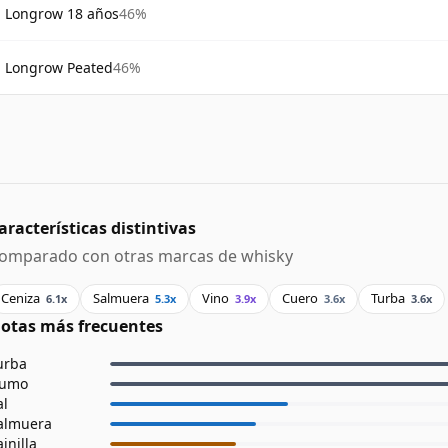
Longrow 18 años
46%
Longrow Peated
46%
aracterísticas distintivas
omparado con otras marcas de whisky
Ceniza
Salmuera
Vino
Cuero
Turba
6.1x
5.3x
3.9x
3.6x
3.6x
otas más frecuentes
urba
umo
al
almuera
ainilla