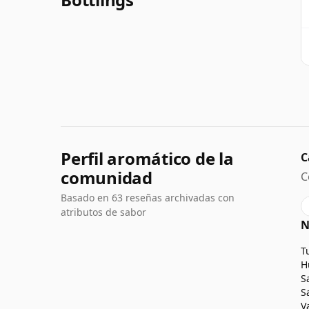
Perfil aromático de la
C
comunidad
C
Basado en 63 reseñas archivadas con
atributos de sabor
N
T
H
S
S
V