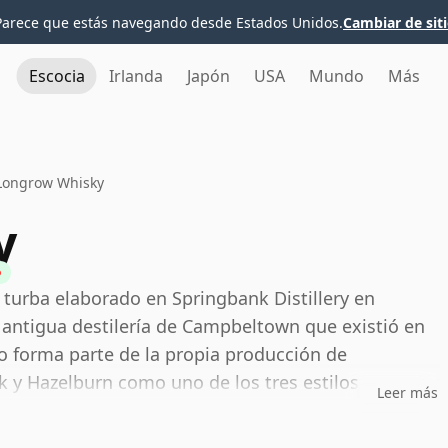
Parece que estás navegando desde Estados Unidos.
Cambiar de sit
Escocia
Irlanda
Japón
USA
Mundo
Más
Longrow Whisky
y
 turba elaborado en Springbank Distillery en
antigua destilería de Campbeltown que existió en
o forma parte de la propia producción de
 y Hazelburn como uno de los tres estilos
Leer más
a.