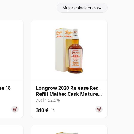
Mejor coincidencia
se 18
Longrow 2020 Release Red
Refill Malbec Cask Matured
Campbe 10 años
70cl • 52.5%
340 €
?