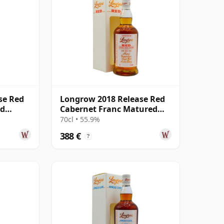
se Red
Longrow 2018 Release Red
ed
Cabernet Franc Matured
años
Campbeltow 11 años
70cl • 55.9%
388 €
?