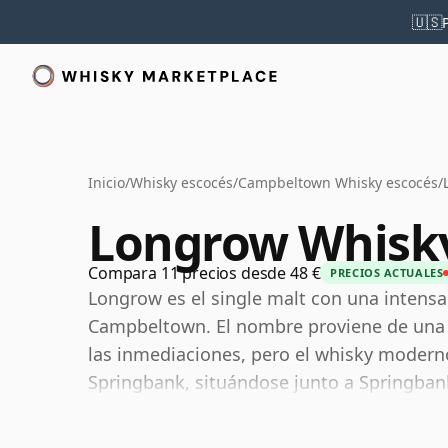
🇺🇸
Inicio
/
Whisky escocés
/
Campbeltown Whisky escocés
/
Longrow Whisk
Compara 11 precios desde 48 €
PRECIOS ACTUALES
Longrow es el single malt con una intensa
Campbeltown. El nombre proviene de una 
las inmediaciones, pero el whisky modern
Springbank, situándose junto a Springbank
diferenciados de single malt de la destilerí