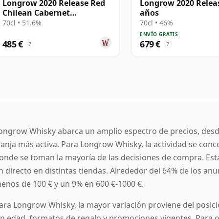
Longrow 2020 Release Red
Longrow 2020 Relea
Chilean Cabernet
años
Sauvignon Cask M 13 años
70cl • 51.6%
70cl • 46%
ENVÍO GRATIS
485 €
679 €
?
?
ongrow Whisky abarca un amplio espectro de precios, desde
ranja más activa. Para Longrow Whisky, la actividad se conc
onde se toman la mayoría de las decisiones de compra. Es
n directo en distintas tiendas. Alrededor del 64% de los anu
enos de 100 € y un 9% en 600 €-1000 €.
ara Longrow Whisky, la mayor variación proviene del posic
in edad, formatos de regalo y promociones vigentes. Para