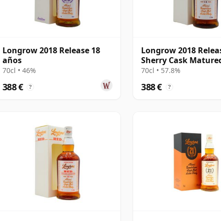
Longrow 2018 Release 18
Longrow 2018 Relea
años
Sherry Cask Mature
Campbeltown Singl 
70cl • 46%
70cl • 57.8%
años
388 €
388 €
?
?