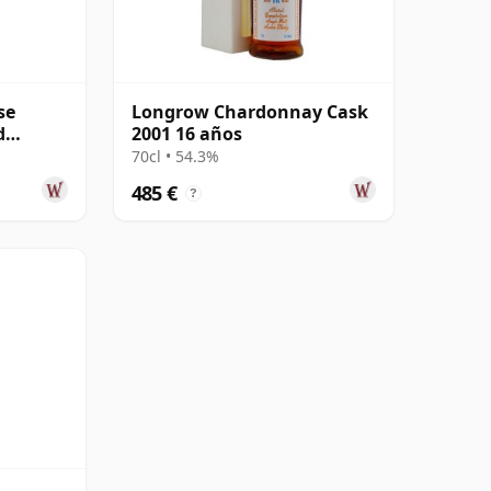
se
Longrow Chardonnay Cask
d
2001 16 años
2003 14
70cl • 54.3%
485 €
?