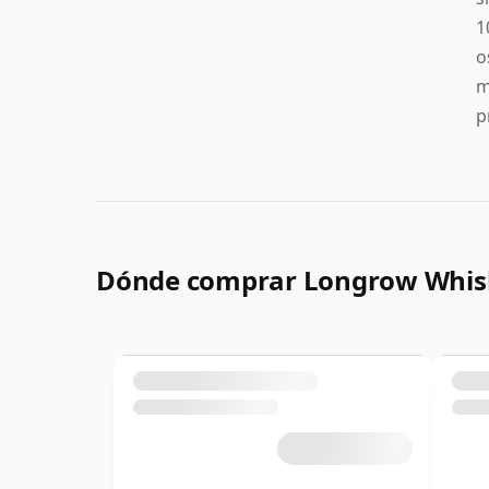
1
o
m
p
Dónde comprar Longrow Whis