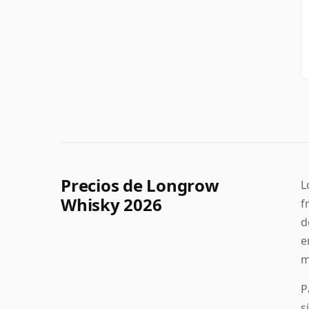
Precios de Longrow
L
Whisky 2026
f
d
e
m
P
s