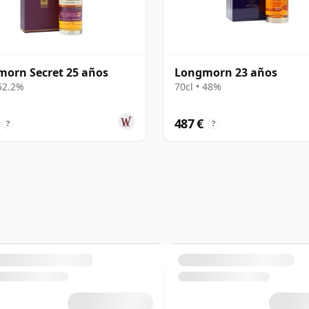
orn Secret 25 años
Longmorn 23 años
 52.2%
70cl • 48%
487 €
?
?