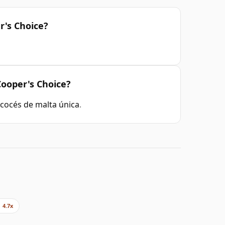
r's Choice?
ooper's Choice?
cocés de malta única
.
4.7x