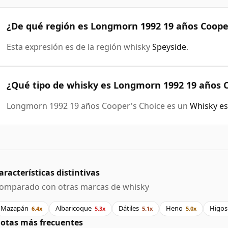
¿De qué región es Longmorn 1992 19 años Coope
Esta expresión es de la región whisky
Speyside
.
¿Qué tipo de whisky es Longmorn 1992 19 años C
Longmorn 1992 19 años Cooper's Choice es un
Whisky es
aracterísticas distintivas
omparado con otras marcas de whisky
Mazapán
Albaricoque
Dátiles
Heno
Higos
6.4x
5.3x
5.1x
5.0x
otas más frecuentes