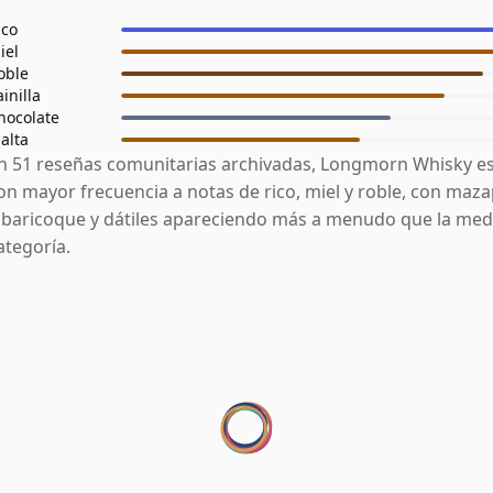
ico
iel
oble
ainilla
hocolate
alta
n 51 reseñas comunitarias archivadas, Longmorn Whisky e
on mayor frecuencia a notas de rico, miel y roble, con maz
lbaricoque y dátiles apareciendo más a menudo que la medi
ategoría.