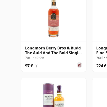
Longmorn Berry Bros & Rudd
Long
The Auld And The Bold Single
Find 
Cas 2011 14 años
24 añ
70cl • 49.9%
70cl •
97 €
224 €
?