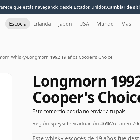
Parece que estás navegando desde Estados Unidos.
Cambiar de sit
Escocia
Irlanda
Japón
USA
Mundo
Más
morn Whisky
/
Longmorn 1992 19 años Cooper's Choice
Longmorn 1992
Cooper's Choic
Este comercio podría no enviar a tu país
Región:
Speyside
Graduación:
46%
Volumen:
70c
Este whisky escocés de 19 años fue des