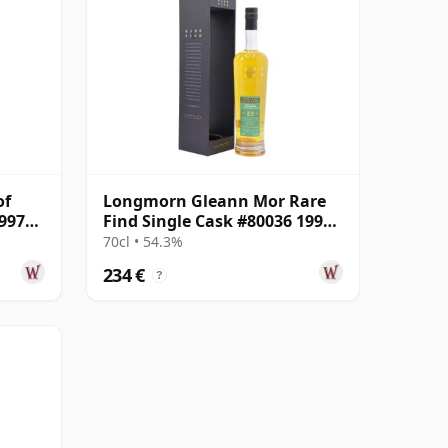
of
Longmorn Gleann Mor Rare
997
Find Single Cask #80036 1999
22 años
70cl • 54.3%
234 €
?