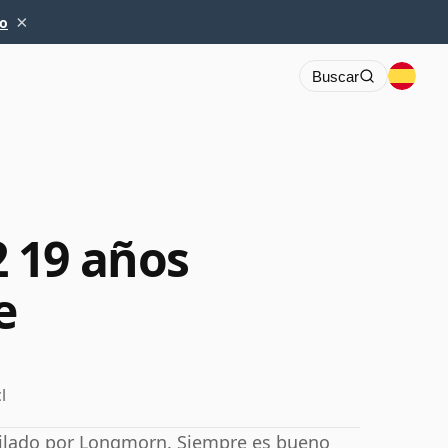
×
io
Buscar
 19 años
e
l
tilado por Longmorn. Siempre es bueno