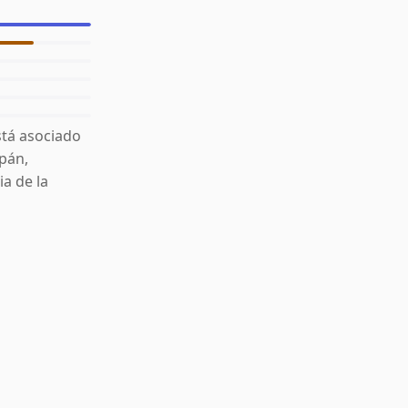
stá asociado
apán,
a de la