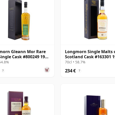
morn Gleann Mor Rare
Longmorn Single Malts 
Single Cask #800249 1999
Scotland Cask #163301 1
os
22 años
 54.8%
70cl • 58.7%
234 €
?
?