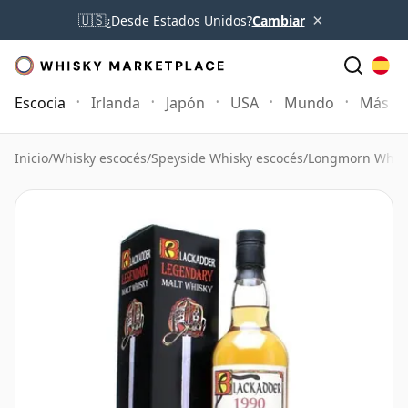
×
🇺🇸
¿Desde Estados Unidos?
Cambiar
Escocia
Irlanda
Japón
USA
Mundo
Más
Inicio
/
Whisky escocés
/
Speyside Whisky escocés
/
Longmorn Whis