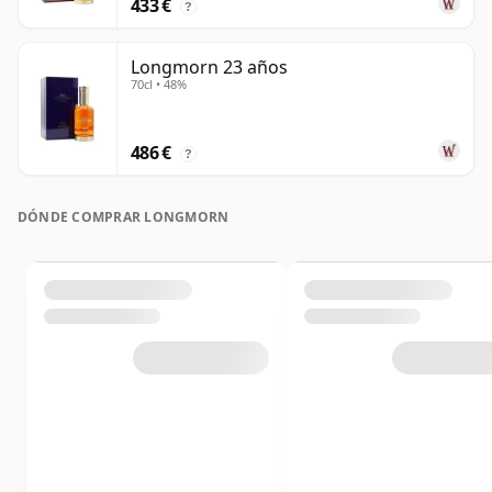
433 €
?
Longmorn 23 años
70cl • 48%
486 €
?
DÓNDE COMPRAR LONGMORN