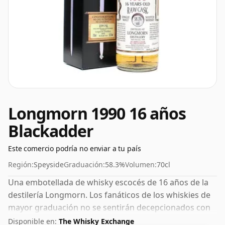
Longmorn 1990 16 años
Blackadder
Este comercio podría no enviar a tu país
Región:
Speyside
Graduación:
58.3%
Volumen:
70cl
Una embotellada de whisky escocés de 16 años de la
destilería Longmorn. Los fanáticos de los whiskies de
mayor graduación no se sentirán decepcionados con
este embotellado que tiene un 58,3% ABV.
Disponible en:
The Whisky Exchange