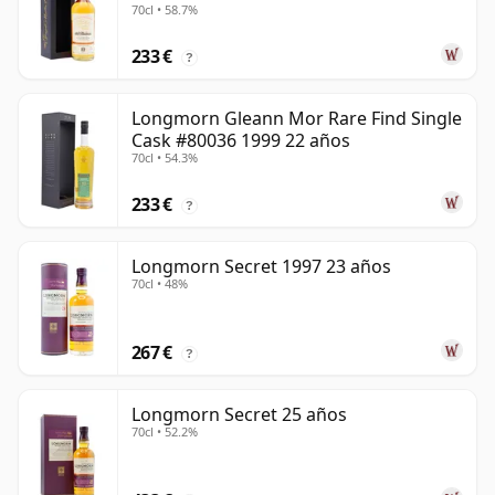
70cl • 58.7%
233 €
?
Longmorn Gleann Mor Rare Find Single
Cask #80036 1999 22 años
70cl • 54.3%
233 €
?
Longmorn Secret 1997 23 años
70cl • 48%
267 €
?
Longmorn Secret 25 años
70cl • 52.2%