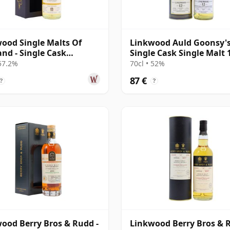
ood Single Malts Of
Linkwood Auld Goonsy'
and - Single Cask
Single Cask Single Malt 
55 2009 11 años
años
 57.2%
70cl • 52%
87 €
?
?
ood Berry Bros & Rudd -
Linkwood Berry Bros & R