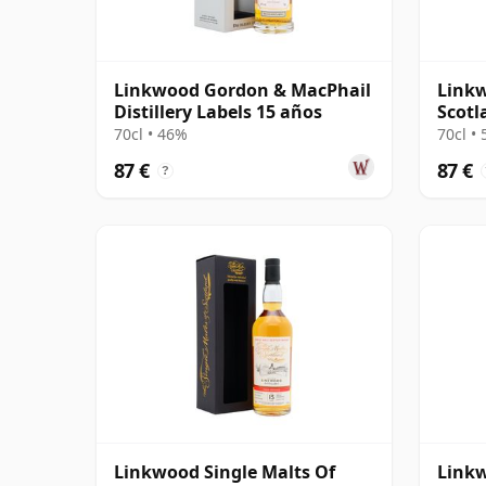
Linkwood Gordon & MacPhail
Linkw
Distillery Labels 15 años
Scotl
#3157
70cl • 46%
70cl •
87 €
87 €
?
Linkwood Single Malts Of
Linkw