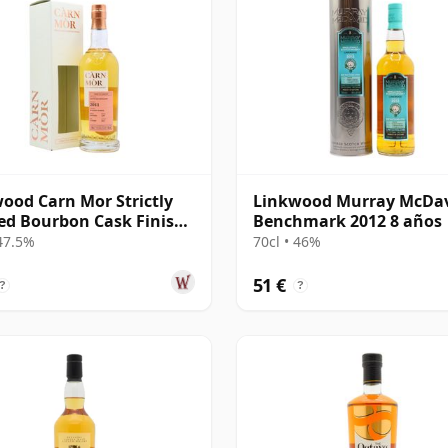
ood Carn Mor Strictly
Linkwood Murray McDa
ed Bourbon Cask Finish
Benchmark 2012 8 años
2011 9 años
 47.5%
70cl • 46%
51 €
?
?