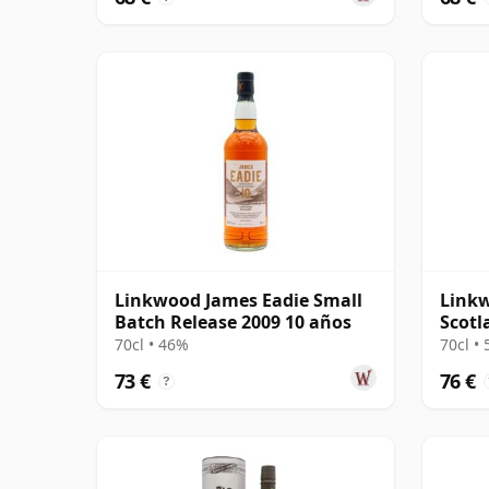
Linkwood James Eadie Small
Linkw
Batch Release 2009 10 años
Scotl
#8044
70cl • 46%
70cl •
73 €
76 €
?