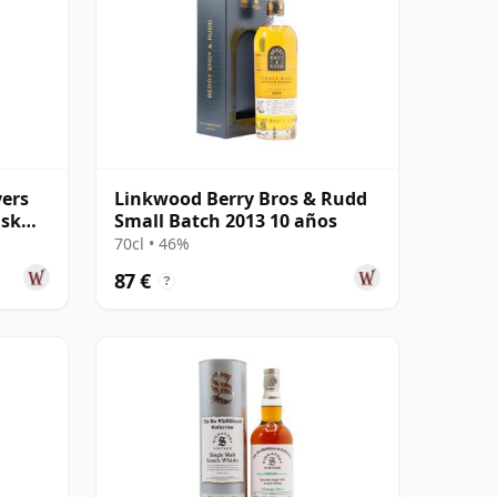
yers
Linkwood Berry Bros & Rudd
ask
Small Batch 2013 10 años
70cl • 46%
87 €
?