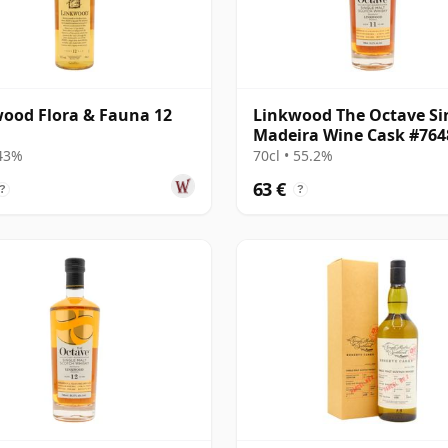
ood Flora & Fauna 12
Linkwood The Octave Si
Madeira Wine Cask #764
2014 11 años
 43%
70cl • 55.2%
63 €
?
?