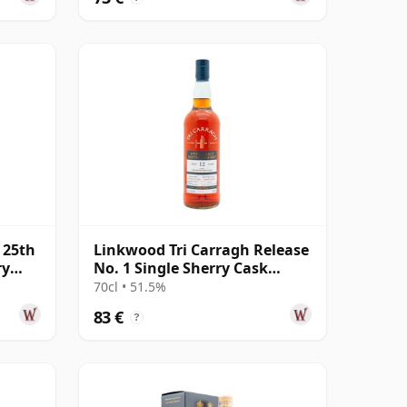
 25th
Linkwood Tri Carragh Release
ry
No. 1 Single Sherry Cask
Scotch 2010 12 años
70cl • 51.5%
83 €
?