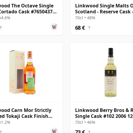
ood The Octave Single
Linkwood Single Malts 
Cortado Cask #7650437
Scotland - Reserve Cask 
12 años
Parcel # 2007 12 años
 54.6%
70cl • 48%
68 €
?
?
ood Carn Mor Strictly
Linkwood Berry Bros & 
ed Tokaji Cask Finish
Single Cask #102 2006 1
 2017 8 años
 51.2%
70cl • 46%
73 €
?
?