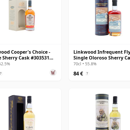
ood Cooper's Choice -
Linkwood Infrequent Fl
e Sherry Cask #303531
Single Oloroso Sherry C
10 años
#7117 2012 13 años
 52.5%
70cl • 55.8%
84 €
?
?