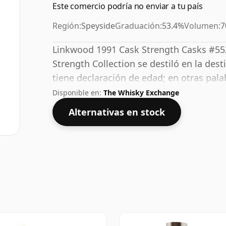
Este comercio podría no enviar a tu país
Región:
Speyside
Graduación:
53.4%
Volumen:
7
Linkwood 1991 Cask Strength Casks #5
Strength Collection se destiló en la des
tiene declaración de edad; en otras pala
maduración del licor en la botella. Con
Disponible en:
The Whisky Exchange
o dos gotas de agua decente a este whisky
Alternativas en stock
espíritu.