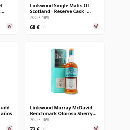
Of
Linkwood Single Malts Of
-
Scotland - Reserve Cask -
Parcel # 2009 10 años
70cl • 48%
68 €
?
Rudd
Linkwood Murray McDavid
2 años
Benchmark Oloroso Sherry
Cask Finis 2012 9 años
70cl • 46%
73 €
?