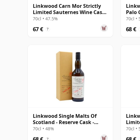
Linkwood Carn Mor Strictly
Linkw
Limited Sauternes Wine Cask
Palo 
Fini 2013 9 años
2014 
70cl • 47.5%
70cl •
67 €
68 €
?
Linkwood Single Malts Of
Linkw
Scotland - Reserve Cask -
Limit
Parcel # 2010 10 años
Singl
70cl • 48%
70cl •
68 €
68 €
?