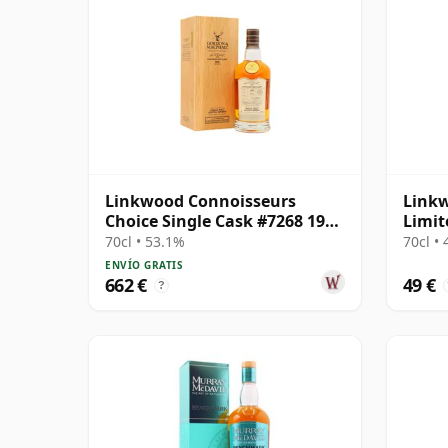
Linkwood Connoisseurs
Linkw
Choice Single Cask #7268 1991
Limit
30 años
Sing 
70cl • 53.1%
70cl •
ENVÍO GRATIS
662 €
49 €
?