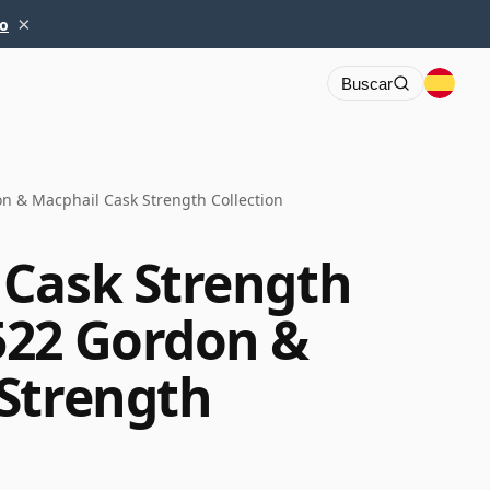
×
io
Buscar
 & Macphail Cask Strength Collection
 Cask Strength
522 Gordon &
Strength