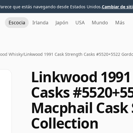
Parece que estás navegando desde Estados Unidos.
Cambiar de sit
Escocia
Irlanda
Japón
USA
Mundo
Más
ood Whisky
/
Linkwood 1991 Cask Strength Casks #5520+5522 Gordon
Linkwood 1991
Casks #5520+5
Macphail Cask 
Collection