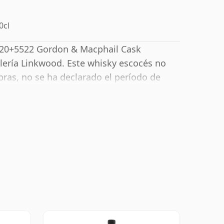
0cl
520+5522 Gordon & Macphail Cask
tilería Linkwood. Este whisky escocés no
bras, no se ha declarado el período de
 un 53,4%, ciertamente puedes agregar una
 para realzar la textura y abrir el