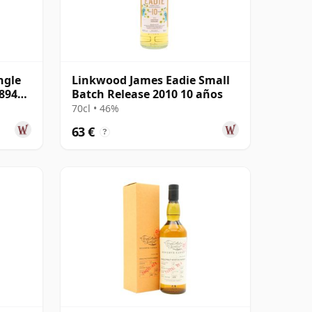
ngle
Linkwood James Eadie Small
8944
Batch Release 2010 10 años
70cl • 46%
63 €
?