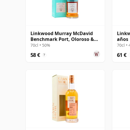
Linkwood Murray McDavid
Linkw
Benchmark Port, Oloroso &
años
PX Cask 2012 9 años
70cl • 50%
70cl •
58 €
61 €
?