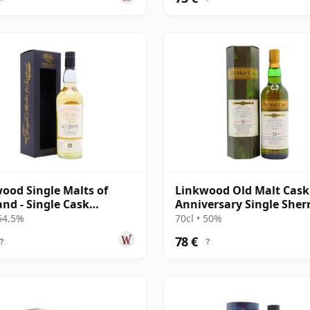
ood Single Malts of
Linkwood Old Malt Cask
and - Single Cask
Anniversary Single Sher
57 2007 12 años
Cask 2010 13 años
 54.5%
70cl • 50%
78 €
?
?