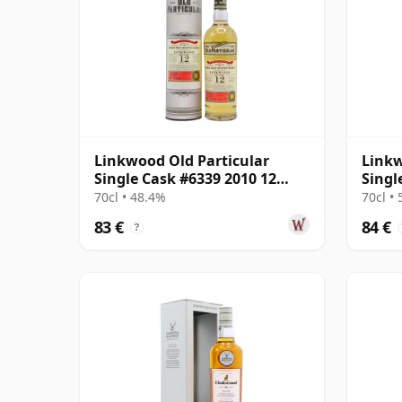
Linkwood Old Particular
Linkw
Single Cask #6339 2010 12
Singl
años
2011 
70cl • 48.4%
70cl •
83 €
84 €
?