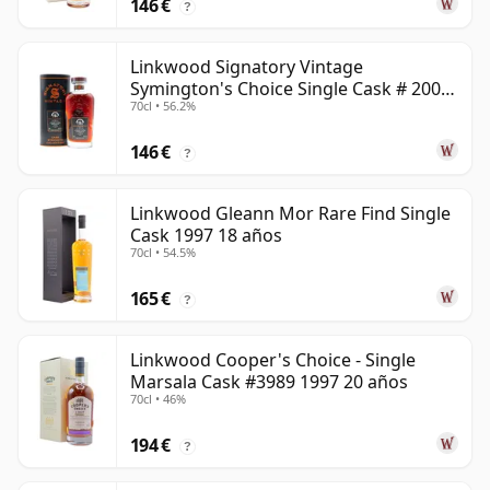
146 €
?
Linkwood Signatory Vintage
Symington's Choice Single Cask # 2009
70cl • 56.2%
15 años
146 €
?
Linkwood Gleann Mor Rare Find Single
Cask 1997 18 años
70cl • 54.5%
165 €
?
Linkwood Cooper's Choice - Single
Marsala Cask #3989 1997 20 años
70cl • 46%
194 €
?