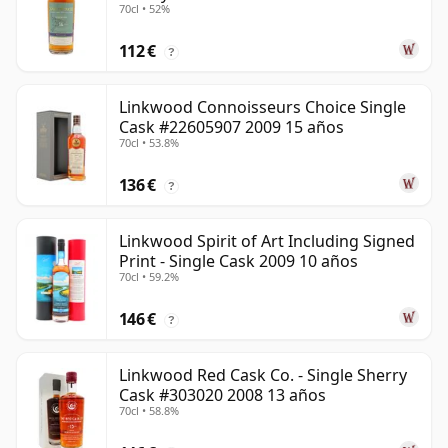
70cl • 52%
112 €
?
Linkwood Connoisseurs Choice Single
Cask #22605907 2009 15 años
70cl • 53.8%
136 €
?
Linkwood Spirit of Art Including Signed
Print - Single Cask 2009 10 años
70cl • 59.2%
146 €
?
Linkwood Red Cask Co. - Single Sherry
Cask #303020 2008 13 años
70cl • 58.8%