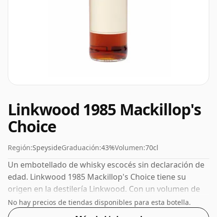
Linkwood 1985 Mackillop's
Choice
Región:
Speyside
Graduación:
43%
Volumen:
70cl
Un embotellado de whisky escocés sin declaración de
edad. Linkwood 1985 Mackillop's Choice tiene su
origen en la destilería Linkwood. Con un volumen de
43% ABV, este whisky se embotella con una
No hay precios de tiendas disponibles para esta botella.
concentración óptima para beber. Se disfruta solo o