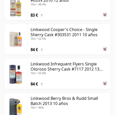
#6339 2010 12 años
70cl • 48.4%
83 €
?
Linkwood Cooper's Choice - Single
Sherry Cask #303531 2011 10 años
70cl • 52.5%
84 €
?
Linkwood Infrequent Flyers Single
Oloroso Sherry Cask #7117 2012 13
70cl • 55.8%
años
84 €
?
Linkwood Berry Bros & Rudd Small
Batch 2013 10 años
70cl • 46%