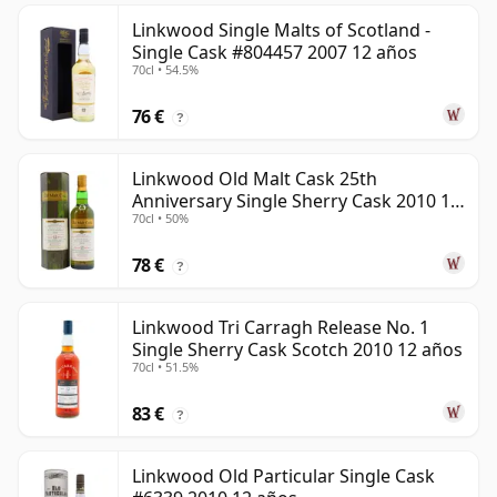
Linkwood Single Malts of Scotland -
Single Cask #804457 2007 12 años
70cl • 54.5%
76 €
?
Linkwood Old Malt Cask 25th
Anniversary Single Sherry Cask 2010 13
70cl • 50%
años
78 €
?
Linkwood Tri Carragh Release No. 1
Single Sherry Cask Scotch 2010 12 años
70cl • 51.5%
83 €
?
Linkwood Old Particular Single Cask