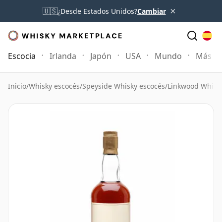
×
🇺🇸
¿Desde Estados Unidos?
Cambiar
Escocia
Irlanda
Japón
USA
Mundo
Más
Inicio
/
Whisky escocés
/
Speyside Whisky escocés
/
Linkwood Whisk