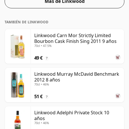
Más de Linkwood
con una gota de agua.
TAMBIÉN DE LINKWOOD
Linkwood Carn Mor Strictly Limited
Bourbon Cask Finish Sing 2011 9 años
70cl • 47.5%
49 €
?
Linkwood Murray McDavid Benchmark
2012 8 años
70cl • 46%
51 €
?
Linkwood Adelphi Private Stock 10
años
70cl • 46%