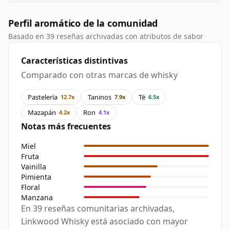
Perfil aromático de la comunidad
Basado en 39 reseñas archivadas con atributos de sabor
Características distintivas
Comparado con otras marcas de whisky
Pastelería
Taninos
Té
12.7x
7.9x
6.5x
Mazapán
Ron
4.2x
4.1x
Notas más frecuentes
Miel
Fruta
Vainilla
Pimienta
Floral
Manzana
En 39 reseñas comunitarias archivadas,
Linkwood Whisky está asociado con mayor