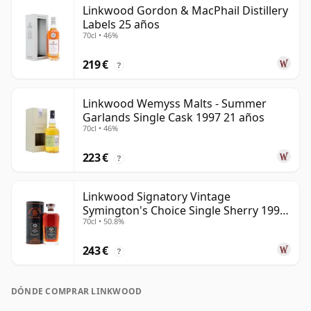
Linkwood Gordon & MacPhail Distillery
Labels 25 años
70cl • 46%
219 €
?
Linkwood Wemyss Malts - Summer
Garlands Single Cask 1997 21 años
70cl • 46%
223 €
?
Linkwood Signatory Vintage
Symington's Choice Single Sherry 1995
70cl • 50.8%
30 años
243 €
?
DÓNDE COMPRAR LINKWOOD