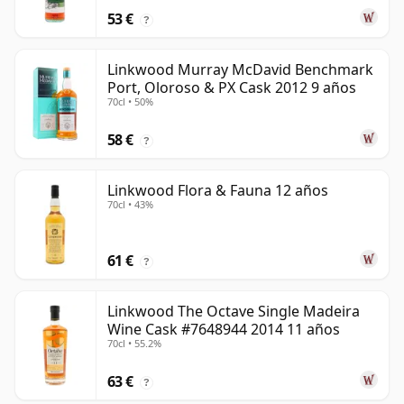
53 €
?
Linkwood Murray McDavid Benchmark
Port, Oloroso & PX Cask 2012 9 años
70cl • 50%
58 €
?
Linkwood Flora & Fauna 12 años
70cl • 43%
61 €
?
Linkwood The Octave Single Madeira
Wine Cask #7648944 2014 11 años
70cl • 55.2%
63 €
?