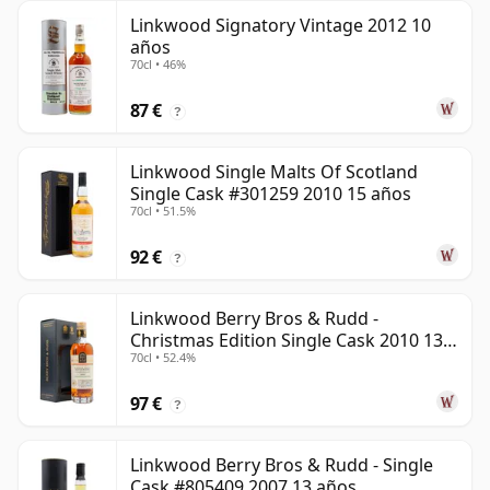
Linkwood Signatory Vintage 2012 10
años
70cl • 46%
87 €
?
Linkwood Single Malts Of Scotland
Single Cask #301259 2010 15 años
70cl • 51.5%
92 €
?
Linkwood Berry Bros & Rudd -
Christmas Edition Single Cask 2010 13
70cl • 52.4%
años
97 €
?
Linkwood Berry Bros & Rudd - Single
Cask #805409 2007 13 años