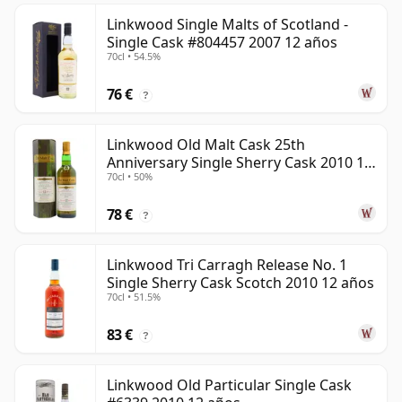
Linkwood Single Malts of Scotland -
Single Cask #804457 2007 12 años
70cl • 54.5%
76 €
?
Linkwood Old Malt Cask 25th
Anniversary Single Sherry Cask 2010 13
70cl • 50%
años
78 €
?
Linkwood Tri Carragh Release No. 1
Single Sherry Cask Scotch 2010 12 años
70cl • 51.5%
83 €
?
Linkwood Old Particular Single Cask