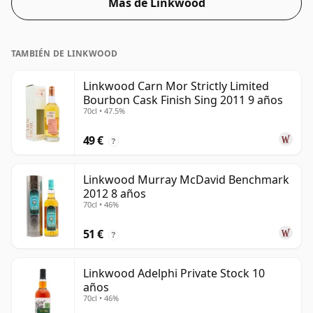
Más de Linkwood
más popular del 43%, que es un ABV para beber
respetable.
TAMBIÉN DE LINKWOOD
Linkwood Carn Mor Strictly Limited
Bourbon Cask Finish Sing 2011 9 años
70cl • 47.5%
49 €
?
Linkwood Murray McDavid Benchmark
2012 8 años
70cl • 46%
51 €
?
Linkwood Adelphi Private Stock 10
años
70cl • 46%