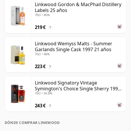
Linkwood Gordon & MacPhail Distillery
Labels 25 años
70cl • 46%
219 €
?
Linkwood Wemyss Malts - Summer
Garlands Single Cask 1997 21 años
70cl • 46%
223 €
?
Linkwood Signatory Vintage
Symington's Choice Single Sherry 1995
70cl • 50.8%
30 años
243 €
?
DÓNDE COMPRAR LINKWOOD