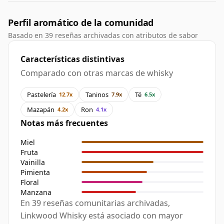
Perfil aromático de la comunidad
Basado en 39 reseñas archivadas con atributos de sabor
Características distintivas
Comparado con otras marcas de whisky
Pastelería
Taninos
Té
12.7x
7.9x
6.5x
Mazapán
Ron
4.2x
4.1x
Notas más frecuentes
Miel
Fruta
Vainilla
Pimienta
Floral
Manzana
En 39 reseñas comunitarias archivadas,
Linkwood Whisky está asociado con mayor