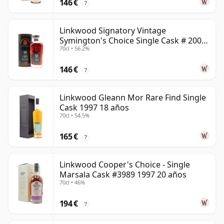
146 €
?
Linkwood Signatory Vintage
Symington's Choice Single Cask # 2009
70cl • 56.2%
15 años
146 €
?
Linkwood Gleann Mor Rare Find Single
Cask 1997 18 años
70cl • 54.5%
165 €
?
Linkwood Cooper's Choice - Single
Marsala Cask #3989 1997 20 años
70cl • 46%
194 €
?