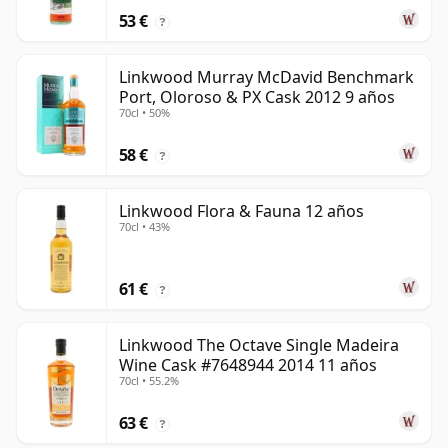
53 €
?
Linkwood Murray McDavid Benchmark
Port, Oloroso & PX Cask 2012 9 años
70cl • 50%
58 €
?
Linkwood Flora & Fauna 12 años
70cl • 43%
61 €
?
Linkwood The Octave Single Madeira
Wine Cask #7648944 2014 11 años
70cl • 55.2%
63 €
?