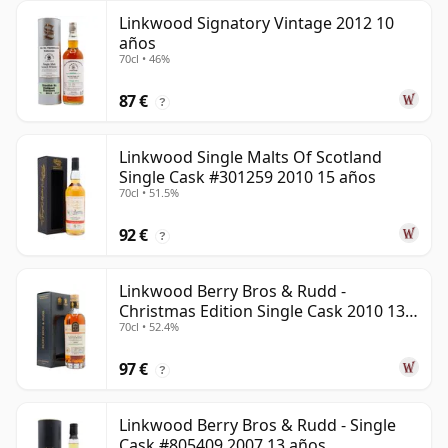
Linkwood Signatory Vintage 2012 10
años
70cl • 46%
87 €
?
Linkwood Single Malts Of Scotland
Single Cask #301259 2010 15 años
70cl • 51.5%
92 €
?
Linkwood Berry Bros & Rudd -
Christmas Edition Single Cask 2010 13
70cl • 52.4%
años
97 €
?
Linkwood Berry Bros & Rudd - Single
Cask #805409 2007 13 años