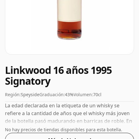
Linkwood 16 años 1995
Signatory
Región:
Speyside
Graduación:
43%
Volumen:
70cl
La edad declarada en la etiqueta de un whisky se
refiere a la cantidad de años que el whisky más joven
de la botella pasó madurando en barricas de roble. En
el caso de este Whisky Escocés de Linkwood tiene 16
No hay precios de tiendas disponibles para esta botella.
años. Embotellado con una concentración cada vez