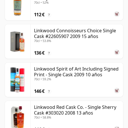
70cl • 52%
112 €
?
Linkwood Connoisseurs Choice Single
Cask #22605907 2009 15 años
70cl • 53.8%
136 €
?
Linkwood Spirit of Art Including Signed
Print - Single Cask 2009 10 años
70cl • 59.2%
146 €
?
Linkwood Red Cask Co. - Single Sherry
Cask #303020 2008 13 años
70cl • 58.8%