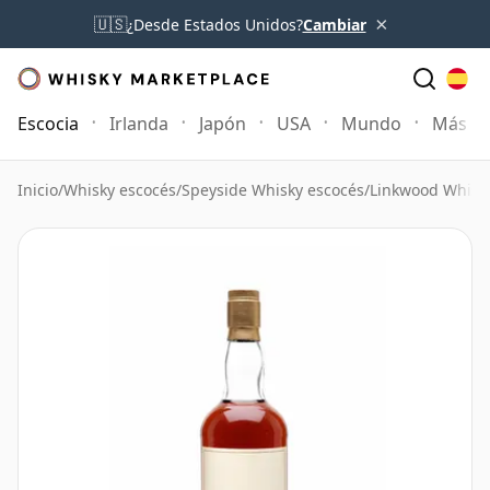
×
🇺🇸
¿Desde Estados Unidos?
Cambiar
Escocia
Irlanda
Japón
USA
Mundo
Más
Inicio
/
Whisky escocés
/
Speyside Whisky escocés
/
Linkwood Whisk