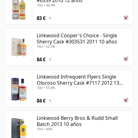
#6339 2010 12 años
70cl • 48.4%
83 €
?
Linkwood Cooper's Choice - Single
Sherry Cask #303531 2011 10 años
70cl • 52.5%
84 €
?
Linkwood Infrequent Flyers Single
Oloroso Sherry Cask #7117 2012 13
70cl • 55.8%
años
84 €
?
Linkwood Berry Bros & Rudd Small
Batch 2013 10 años
70cl • 46%