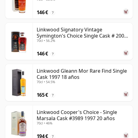
146 €
?
Linkwood Signatory Vintage
Symington's Choice Single Cask # 2009
70cl • 56.2%
15 años
146 €
?
Linkwood Gleann Mor Rare Find Single
Cask 1997 18 años
70cl • 54.5%
165 €
?
Linkwood Cooper's Choice - Single
Marsala Cask #3989 1997 20 años
70cl • 46%
194 €
?