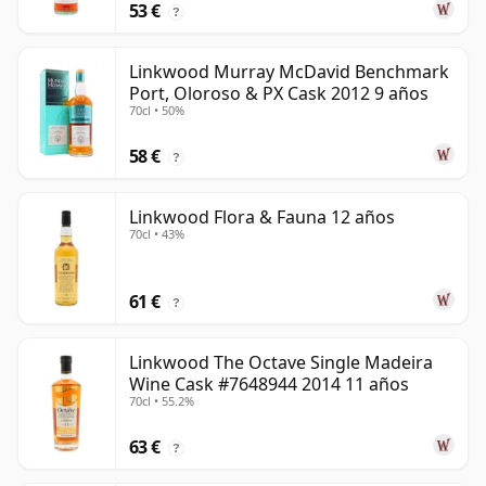
53 €
?
Linkwood Murray McDavid Benchmark
Port, Oloroso & PX Cask 2012 9 años
70cl • 50%
58 €
?
Linkwood Flora & Fauna 12 años
70cl • 43%
61 €
?
Linkwood The Octave Single Madeira
Wine Cask #7648944 2014 11 años
70cl • 55.2%
63 €
?