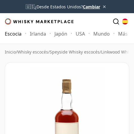
×
🇺🇸
¿Desde Estados Unidos?
Cambiar
Escocia
Irlanda
Japón
USA
Mundo
Más
Inicio
/
Whisky escocés
/
Speyside Whisky escocés
/
Linkwood Whisk