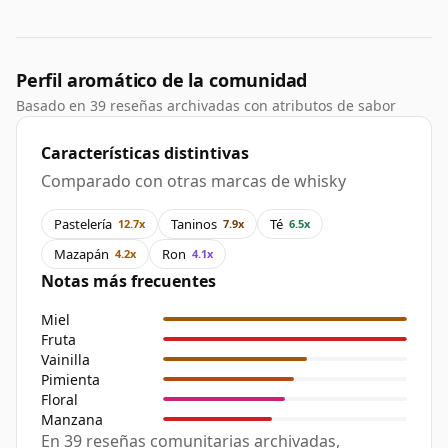
Perfil aromático de la comunidad
Basado en 39 reseñas archivadas con atributos de sabor
Características distintivas
Comparado con otras marcas de whisky
Pastelería
Taninos
Té
12.7x
7.9x
6.5x
Mazapán
Ron
4.2x
4.1x
Notas más frecuentes
Miel
Fruta
Vainilla
Pimienta
Floral
Manzana
En 39 reseñas comunitarias archivadas,