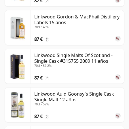
87 €
?
Linkwood Gordon & MacPhail Distillery
Labels 15 años
70cl • 46%
87 €
?
Linkwood Single Malts Of Scotland -
Single Cask #315755 2009 11 años
70cl • 57.2%
87 €
?
Linkwood Auld Goonsy's Single Cask
Single Malt 12 años
70cl • 52%
87 €
?