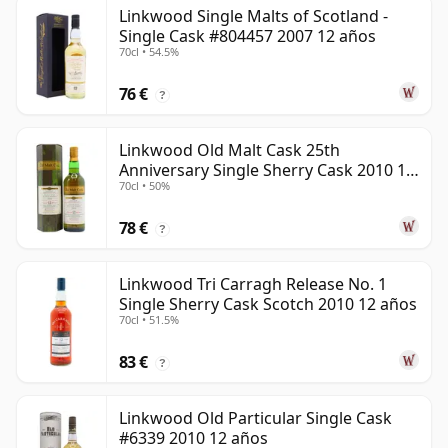
Linkwood Single Malts of Scotland -
Single Cask #804457 2007 12 años
70cl • 54.5%
76 €
?
Linkwood Old Malt Cask 25th
Anniversary Single Sherry Cask 2010 13
70cl • 50%
años
78 €
?
Linkwood Tri Carragh Release No. 1
Single Sherry Cask Scotch 2010 12 años
70cl • 51.5%
83 €
?
Linkwood Old Particular Single Cask
#6339 2010 12 años