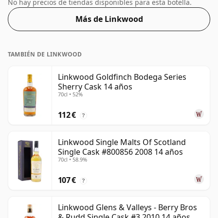
en una botella de 70 cl.
No hay precios de tiendas disponibles para esta botella.
Más de Linkwood
TAMBIÉN DE LINKWOOD
Linkwood Goldfinch Bodega Series
Sherry Cask 14 años
70cl • 52%
112 €
?
Linkwood Single Malts Of Scotland
Single Cask #800856 2008 14 años
70cl • 58.9%
107 €
?
Linkwood Glens & Valleys - Berry Bros
& Rudd Single Cask #3 2010 14 años