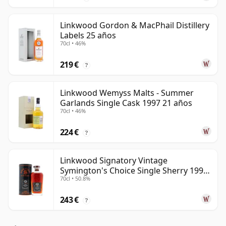
Linkwood Gordon & MacPhail Distillery
Labels 25 años
70cl • 46%
219 €
?
Linkwood Wemyss Malts - Summer
Garlands Single Cask 1997 21 años
70cl • 46%
224 €
?
Linkwood Signatory Vintage
Symington's Choice Single Sherry 1995
70cl • 50.8%
30 años
243 €
?