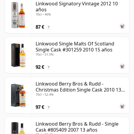
Linkwood Signatory Vintage 2012 10
años
70cl • 46%
87 €
?
Linkwood Single Malts Of Scotland
Single Cask #301259 2010 15 años
70cl • 51.5%
92 €
?
Linkwood Berry Bros & Rudd -
Christmas Edition Single Cask 2010 13
70cl • 52.4%
años
97 €
?
Linkwood Berry Bros & Rudd - Single
Cask #805409 2007 13 años