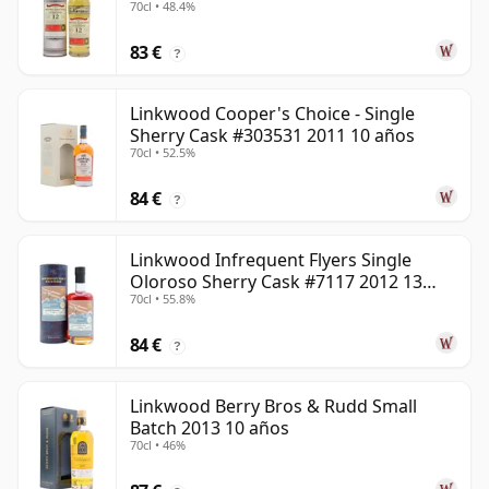
70cl • 48.4%
83 €
?
Linkwood Cooper's Choice - Single
Sherry Cask #303531 2011 10 años
70cl • 52.5%
84 €
?
Linkwood Infrequent Flyers Single
Oloroso Sherry Cask #7117 2012 13
70cl • 55.8%
años
84 €
?
Linkwood Berry Bros & Rudd Small
Batch 2013 10 años
70cl • 46%