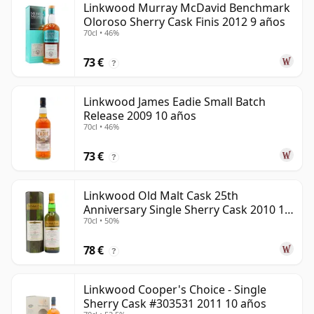
Linkwood Murray McDavid Benchmark
Oloroso Sherry Cask Finis 2012 9 años
70cl • 46%
73 €
?
Linkwood James Eadie Small Batch
Release 2009 10 años
70cl • 46%
73 €
?
Linkwood Old Malt Cask 25th
Anniversary Single Sherry Cask 2010 13
70cl • 50%
años
78 €
?
Linkwood Cooper's Choice - Single
Sherry Cask #303531 2011 10 años