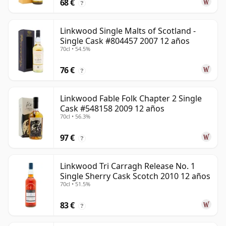
68 €
?
Linkwood Single Malts of Scotland -
Single Cask #804457 2007 12 años
70cl • 54.5%
76 €
?
Linkwood Fable Folk Chapter 2 Single
Cask #548158 2009 12 años
70cl • 56.3%
97 €
?
Linkwood Tri Carragh Release No. 1
Single Sherry Cask Scotch 2010 12 años
70cl • 51.5%
83 €
?