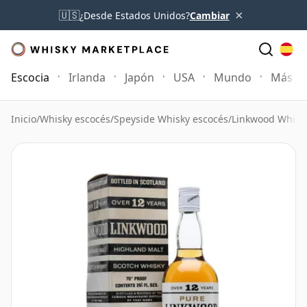
×
🇺🇸
¿Desde Estados Unidos?
Cambiar
Escocia
Irlanda
Japón
USA
Mundo
Más
Inicio
/
Whisky escocés
/
Speyside Whisky escocés
/
Linkwood Whisk