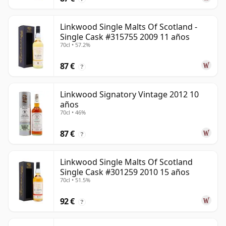
Linkwood Single Malts Of Scotland -
Single Cask #315755 2009 11 años
70cl • 57.2%
87 €
?
Linkwood Signatory Vintage 2012 10
años
70cl • 46%
87 €
?
Linkwood Single Malts Of Scotland
Single Cask #301259 2010 15 años
70cl • 51.5%
92 €
?