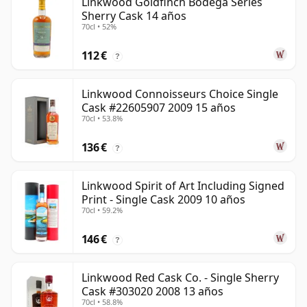
Linkwood Goldfinch Bodega Series
Sherry Cask 14 años
70cl • 52%
112 €
?
Linkwood Connoisseurs Choice Single
Cask #22605907 2009 15 años
70cl • 53.8%
136 €
?
Linkwood Spirit of Art Including Signed
Print - Single Cask 2009 10 años
70cl • 59.2%
146 €
?
Linkwood Red Cask Co. - Single Sherry
Cask #303020 2008 13 años
70cl • 58.8%