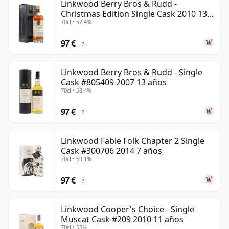
Linkwood Berry Bros & Rudd -
Christmas Edition Single Cask 2010 13
70cl • 52.4%
años
97 €
?
Linkwood Berry Bros & Rudd - Single
Cask #805409 2007 13 años
70cl • 58.4%
97 €
?
Linkwood Fable Folk Chapter 2 Single
Cask #300706 2014 7 años
70cl • 59.1%
97 €
?
Linkwood Cooper's Choice - Single
Muscat Cask #209 2010 11 años
70cl • 53%