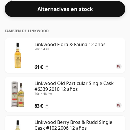
la escala de whiskies. Aunque hoy en día muchos
Alternativas en stock
consumidores presionan a los productores para que
embotellen más cerca del 43% o 46%, todavía hay
algunos whiskies finos de menor graduación.
TAMBIÉN DE LINKWOOD
Linkwood Flora & Fauna 12 años
70cl • 43%
61 €
?
Linkwood Old Particular Single Cask
#6339 2010 12 años
70cl • 48.4%
83 €
?
Linkwood Berry Bros & Rudd Single
Cask #102 2006 12 años