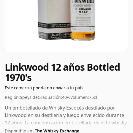
Linkwood 12 años Bottled
1970's
Este comercio podría no enviar a tu país
Región:
Speyside
Graduación:
40%
Volumen:
75cl
Un embotellado de Whisky Escocés destilado por
Linkwood en su destilería y luego envejecido durante
12 años. La concentración embotellada de este whisky
es del 40%, que se encuentra en el extremo inferior de
Disponible en:
The Whisky Exchange