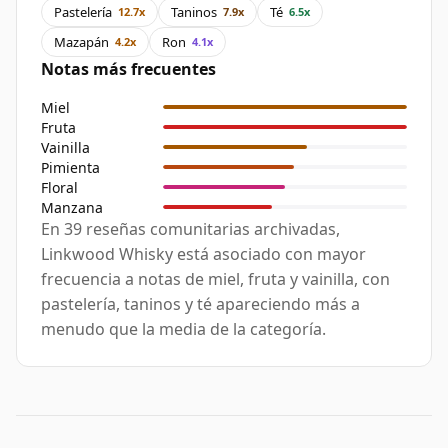
Pastelería
Taninos
Té
12.7x
7.9x
6.5x
Mazapán
Ron
4.2x
4.1x
Notas más frecuentes
Miel
Fruta
Vainilla
Pimienta
Floral
Manzana
En 39 reseñas comunitarias archivadas,
Linkwood Whisky está asociado con mayor
frecuencia a notas de miel, fruta y vainilla, con
pastelería, taninos y té apareciendo más a
menudo que la media de la categoría.