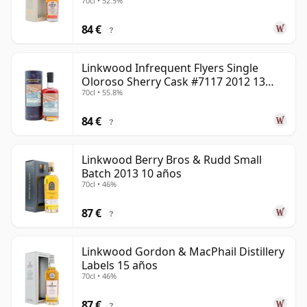
70cl • 52.5%
84 €
?
Linkwood Infrequent Flyers Single
Oloroso Sherry Cask #7117 2012 13
70cl • 55.8%
años
84 €
?
Linkwood Berry Bros & Rudd Small
Batch 2013 10 años
70cl • 46%
87 €
?
Linkwood Gordon & MacPhail Distillery
Labels 15 años
70cl • 46%
87 €
?