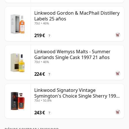
Linkwood Gordon & MacPhail Distillery
Labels 25 años
70cl • 46%
219 €
?
Linkwood Wemyss Malts - Summer
Garlands Single Cask 1997 21 años
70cl • 46%
224 €
?
Linkwood Signatory Vintage
Symington's Choice Single Sherry 1995
70cl • 50.8%
30 años
243 €
?