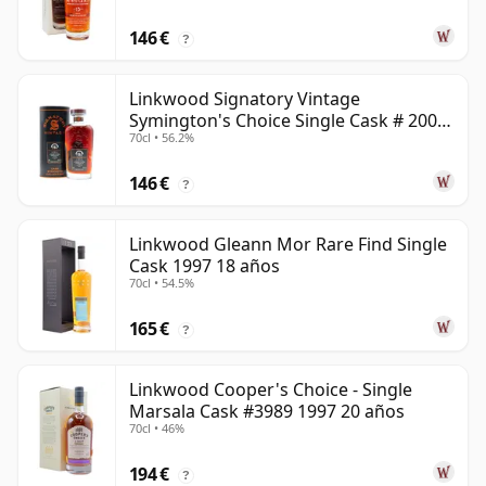
146 €
?
Linkwood Signatory Vintage
Symington's Choice Single Cask # 2009
70cl • 56.2%
15 años
146 €
?
Linkwood Gleann Mor Rare Find Single
Cask 1997 18 años
70cl • 54.5%
165 €
?
Linkwood Cooper's Choice - Single
Marsala Cask #3989 1997 20 años
70cl • 46%
194 €
?