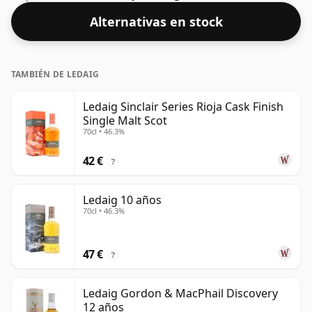
Alternativas en stock
TAMBIÉN DE LEDAIG
Ledaig Sinclair Series Rioja Cask Finish
Single Malt Scot
70cl • 46.3%
42 €
?
Ledaig 10 años
70cl • 46.3%
47 €
?
Ledaig Gordon & MacPhail Discovery
12 años