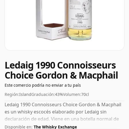
Ledaig 1990 Connoisseurs
Choice Gordon & Macphail
Este comercio podría no enviar a tu país
Región:
Island
Graduación:
43%
Volumen:
70cl
Ledaig 1990 Connoisseurs Choice Gordon & Macphail
es un whisky escocés elaborado por Ledaig sin
declaración de edad. Viene en una botella normal de
70 cl y se embotella con un ABV saludable del 43%.
Disponible en:
The Whisky Exchange