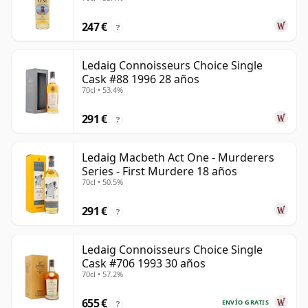
247 €
?
Ledaig Connoisseurs Choice Single
Cask #88 1996 28 años
70cl • 53.4%
291 €
?
Ledaig Macbeth Act One - Murderers
Series - First Murdere 18 años
70cl • 50.5%
291 €
?
Ledaig Connoisseurs Choice Single
Cask #706 1993 30 años
70cl • 57.2%
655 €
ENVÍO GRATIS
?