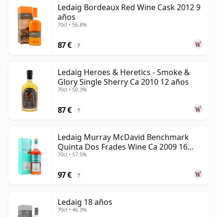
Ledaig Bordeaux Red Wine Cask 2012 9
años
70cl • 56.8%
87 €
?
Ledaig Heroes & Heretics - Smoke &
Glory Single Sherry Ca 2010 12 años
70cl • 50.3%
87 €
?
Ledaig Murray McDavid Benchmark
Quinta Dos Frades Wine Ca 2009 16
70cl • 57.5%
años
97 €
?
Ledaig 18 años
70cl • 46.3%