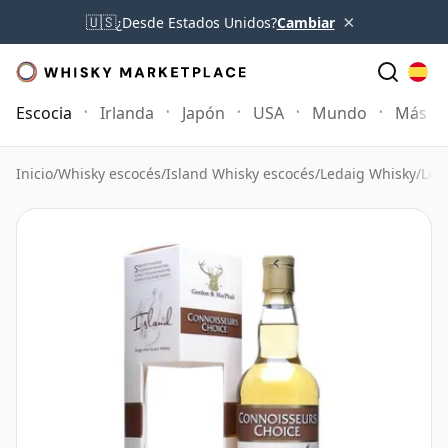
×
🇺🇸
¿Desde Estados Unidos?
Cambiar
Escocia
Irlanda
Japón
USA
Mundo
Más
Inicio
/
Whisky escocés
/
Island Whisky escocés
/
Ledaig Whisky
/
Led