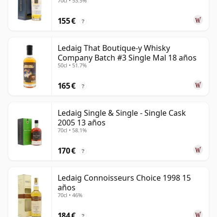
70cl • 53.5%
155 €
?
Ledaig That Boutique-y Whisky
Company Batch #3 Single Mal 18 años
50cl • 51.7%
165 €
?
Ledaig Single & Single - Single Cask
2005 13 años
70cl • 58.1%
170 €
?
Ledaig Connoisseurs Choice 1998 15
años
70cl • 46%
184 €
?