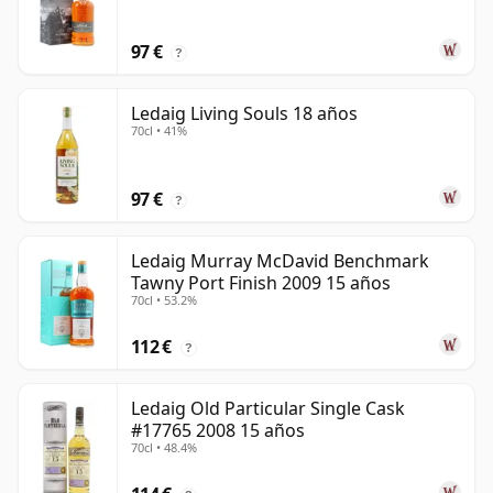
97 €
?
Ledaig Living Souls 18 años
70cl • 41%
97 €
?
Ledaig Murray McDavid Benchmark
Tawny Port Finish 2009 15 años
70cl • 53.2%
112 €
?
Ledaig Old Particular Single Cask
#17765 2008 15 años
70cl • 48.4%