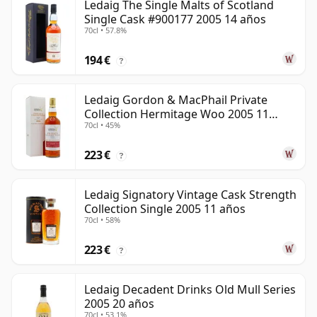
Ledaig The Single Malts of Scotland
Single Cask #900177 2005 14 años
70cl • 57.8%
194 €
?
Ledaig Gordon & MacPhail Private
Collection Hermitage Woo 2005 11
70cl • 45%
años
223 €
?
Ledaig Signatory Vintage Cask Strength
Collection Single 2005 11 años
70cl • 58%
223 €
?
Ledaig Decadent Drinks Old Mull Series
2005 20 años
70cl • 53.1%