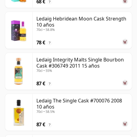
68 €
?
Ledaig Hebridean Moon Cask Strength
10 años
70cl • 58.8%
78 €
?
Ledaig Integrity Malts Single Bourbon
Cask #306749 2011 15 años
70cl • 55%
87 €
?
Ledaig The Single Cask #700076 2008
10 años
70cl • 58.5%
87 €
?