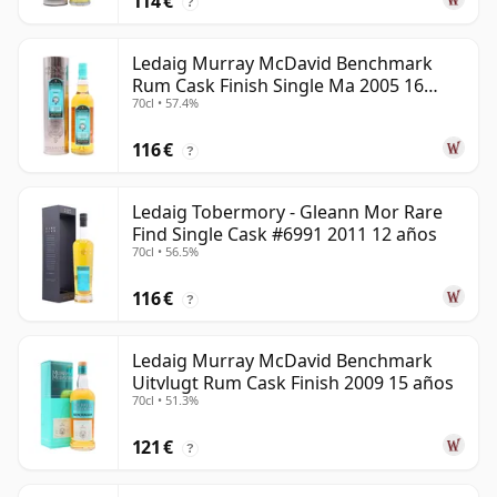
114 €
?
Ledaig Murray McDavid Benchmark
Rum Cask Finish Single Ma 2005 16
70cl • 57.4%
años
116 €
?
Ledaig Tobermory - Gleann Mor Rare
Find Single Cask #6991 2011 12 años
70cl • 56.5%
116 €
?
Ledaig Murray McDavid Benchmark
Uitvlugt Rum Cask Finish 2009 15 años
70cl • 51.3%
121 €
?