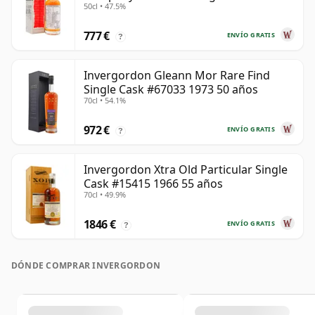
50cl • 47.5%
777 €
ENVÍO GRATIS
?
Invergordon Gleann Mor Rare Find
Single Cask #67033 1973 50 años
70cl • 54.1%
972 €
ENVÍO GRATIS
?
Invergordon Xtra Old Particular Single
Cask #15415 1966 55 años
70cl • 49.9%
1846 €
ENVÍO GRATIS
?
DÓNDE COMPRAR INVERGORDON