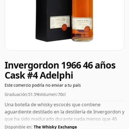
Invergordon 1966 46 años
Cask #4 Adelphi
Este comercio podría no enviar a tu país
Graduación:
51.5%
Volumen:
70cl
Una botella de whisky escocés que contiene
aguardiente destilado en la destilería de Invergordon y
que ha sido madurado durante nada menos que 46
años en barricas de roble. Con 51,5% ABV, este
Disponible en:
The Whisky Exchange