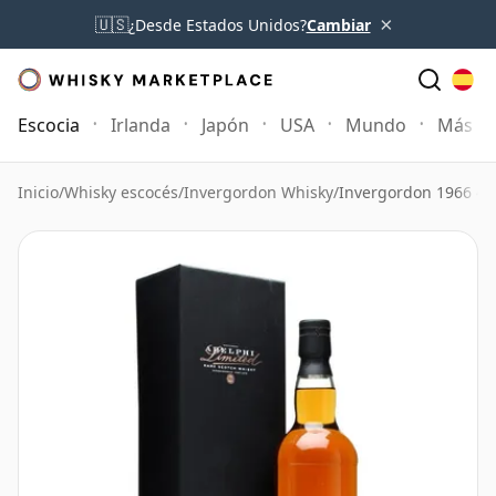
×
🇺🇸
¿Desde Estados Unidos?
Cambiar
Escocia
Irlanda
Japón
USA
Mundo
Más
Inicio
/
Whisky escocés
/
Invergordon Whisky
/
Invergordon 1966 46