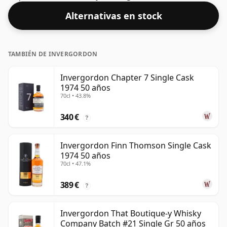
contenido de alcohol es más que aceptable.
Alternativas en stock
Embotellado en el tamaño estándar de 70 cl.
TAMBIÉN DE INVERGORDON
Invergordon Chapter 7 Single Cask
1974 50 años
70cl • 43.8%
340 €
?
Invergordon Finn Thomson Single Cask
1974 50 años
70cl • 47.1%
389 €
?
Invergordon That Boutique-y Whisky
Company Batch #21 Single Gr 50 años