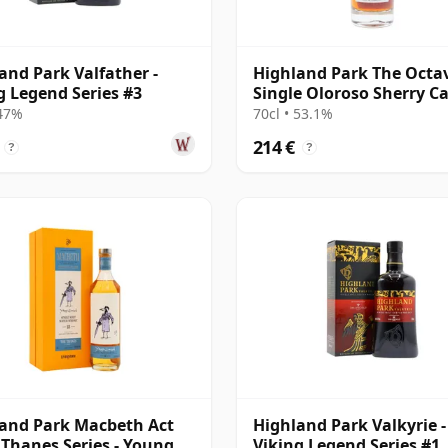
and Park Valfather -
Highland Park The Octa
g Legend Series #3
Single Oloroso Sherry C
#5039209 2003 22 años
 47%
70cl • 53.1%
214 €
?
?
and Park Macbeth Act
Highland Park Valkyrie -
 Thanes Series - Young
Viking Legend Series #1