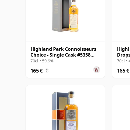
Highland Park Connoisseurs
Highl
Choice - Single Cask #5358
Drops
2007 17 años
Malt 
70cl • 59.9%
70cl •
165 €
165 €
?