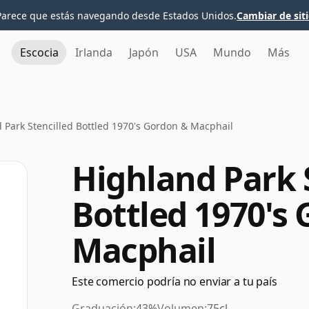
Parece que estás navegando desde Estados Unidos.
Cambiar de sit
Escocia
Irlanda
Japón
USA
Mundo
Más
 Park Stencilled Bottled 1970's Gordon & Macphail
Highland Park 
Bottled 1970's
Macphail
Este comercio podría no enviar a tu país
Graduación:
43%
Volumen:
75cl