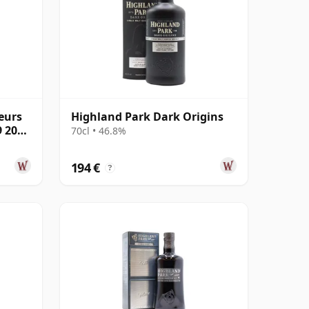
eurs
Highland Park Dark Origins
9 2006
70cl • 46.8%
194 €
?