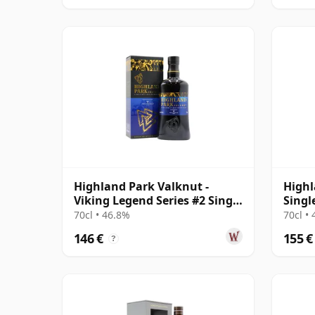
Highland Park Valknut -
Highl
Viking Legend Series #2 Single
Singl
Malt Scot
2003 
70cl • 46.8%
70cl •
146 €
155 €
?