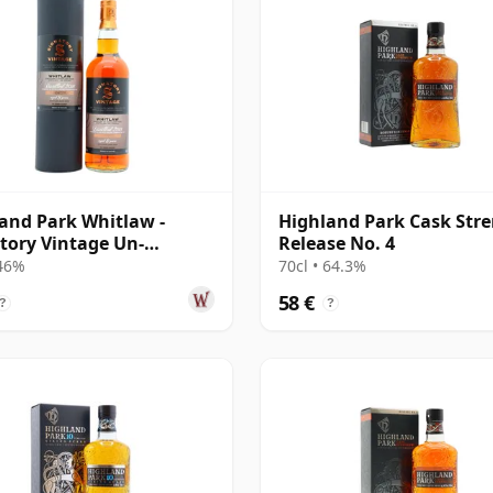
and Park Whitlaw -
Highland Park Cask Str
tory Vintage Un-
Release No. 4
filtered Colle 2018 8 años
 46%
70cl • 64.3%
58 €
?
?