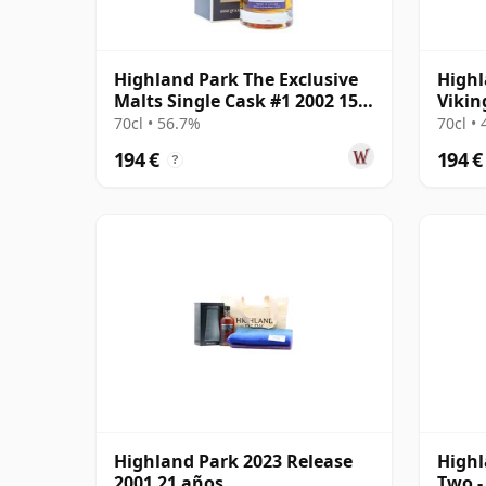
Highland Park The Exclusive
Highl
Malts Single Cask #1 2002 15
Vikin
años
70cl • 56.7%
70cl •
194 €
194 €
?
Highland Park 2023 Release
Highl
2001 21 años
Two -