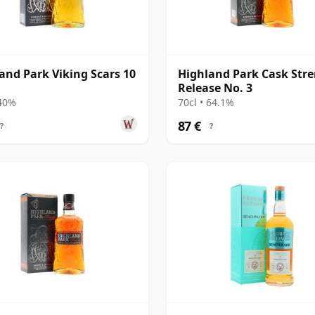
and Park Viking Scars 10
Highland Park Cask Str
Release No. 3
 40%
70cl • 64.1%
87 €
?
?