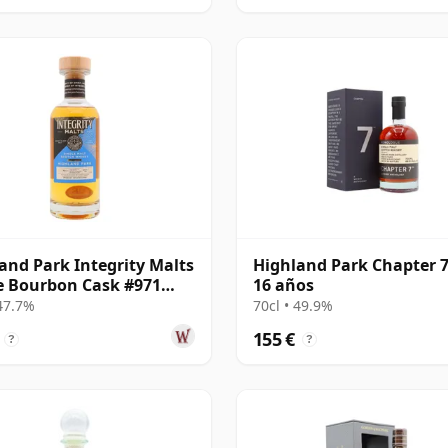
and Park Integrity Malts
Highland Park Chapter 7
e Bourbon Cask #971
16 años
22 años
 47.7%
70cl • 49.9%
155 €
?
?