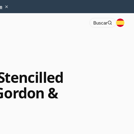
×
io
Buscar
Stencilled
 Gordon &