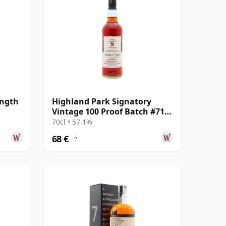
ength
Highland Park Signatory
Vintage 100 Proof Batch #71
Single Malt 2011 14 años
70cl • 57.1%
68 €
?