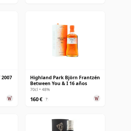
 2007
Highland Park Björn Frantzén
Between You & I 16 años
70cl • 48%
160 €
?