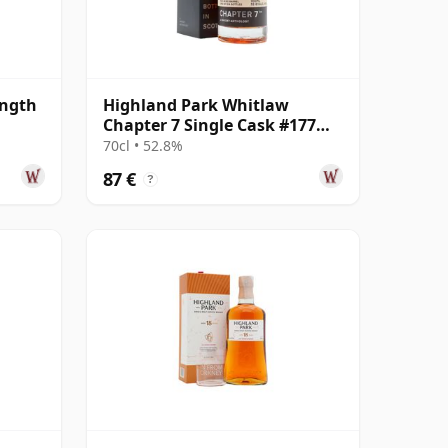
ength
Highland Park Whitlaw
Chapter 7 Single Cask #177
2014 8 años
70cl • 52.8%
87 €
?