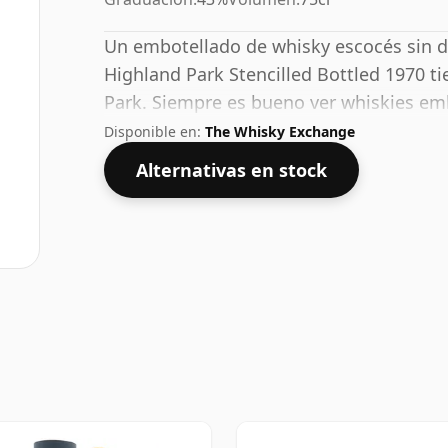
Un embotellado de whisky escocés sin d
Highland Park Stencilled Bottled 1970 ti
Park. Siempre es bueno ver whiskies em
envía en el tamaño normal de 75 cl.
Disponible en:
The Whisky Exchange
Alternativas en stock