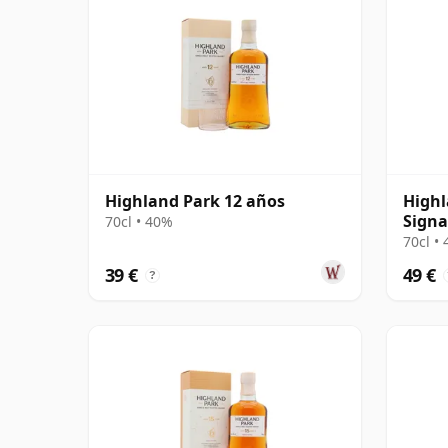
Highland Park 12 años
Highl
Signa
70cl • 40%
Chill
70cl •
39 €
49 €
?