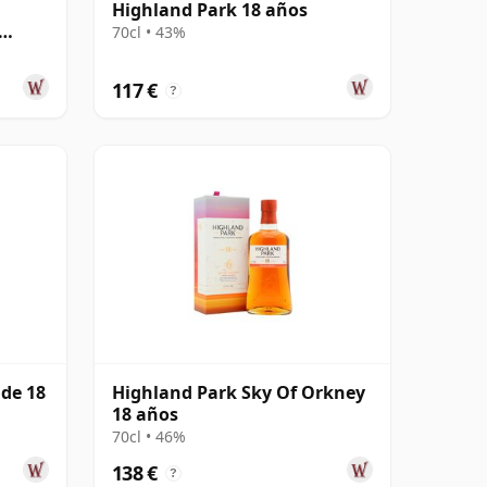
Highland Park 18 años
70cl • 43%
117 €
?
ide 18
Highland Park Sky Of Orkney
18 años
70cl • 46%
138 €
?