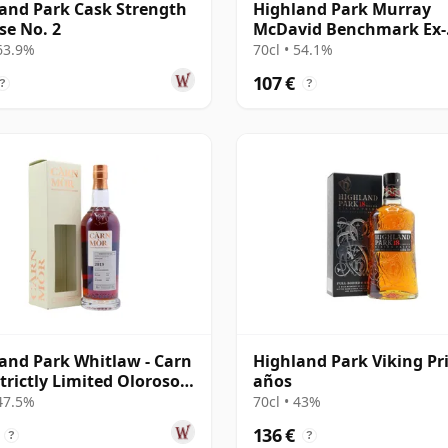
and Park Cask Strength
Highland Park Murray
se No. 2
McDavid Benchmark Ex-
Bourbon 2008 17 años
 63.9%
70cl • 54.1%
107 €
?
?
and Park Whitlaw - Carn
Highland Park Viking Pr
trictly Limited Oloroso
años
y 2013 10 años
 47.5%
70cl • 43%
136 €
?
?