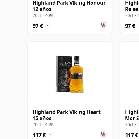
Highland Park Viking Honour
Highl
12 años
Relea
70cl • 40%
70cl •
97 €
97 €
?
Highland Park Viking Heart
Highl
15 años
Mor S
Sherr
70cl • 44%
70cl •
117 €
117 €
?