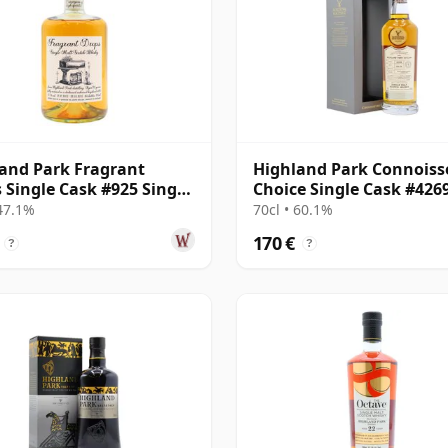
and Park Fragrant
Highland Park Connoiss
 Single Cask #925 Single
Choice Single Cask #426
2003 21 años
14 años
 47.1%
70cl • 60.1%
170 €
?
?