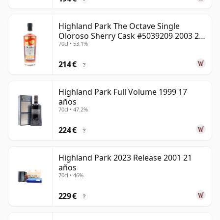
Highland Park The Octave Single
Oloroso Sherry Cask #5039209 2003 22
70cl • 53.1%
años
214 €
?
Highland Park Full Volume 1999 17
años
70cl • 47.2%
224 €
?
Highland Park 2023 Release 2001 21
años
70cl • 46%
229 €
?