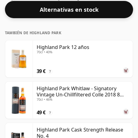
Se presenta en el tamaño de embotellado habitual de
Alternativas en stock
70 cl.
TAMBIÉN DE HIGHLAND PARK
Highland Park 12 años
70cl • 40%
39 €
?
Highland Park Whitlaw - Signatory
Vintage Un-Chillfiltered Colle 2018 8
70cl • 46%
años
49 €
?
Highland Park Cask Strength Release
No. 4