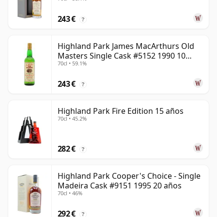
243 €
?
Highland Park James MacArthurs Old
Masters Single Cask #5152 1990 10
70cl • 59.1%
años
243 €
?
Highland Park Fire Edition 15 años
70cl • 45.2%
282 €
?
Highland Park Cooper's Choice - Single
Madeira Cask #9151 1995 20 años
70cl • 46%
292 €
?