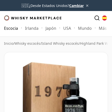
×
🇺🇸
¿Desde Estados Unidos?
Cambiar
Escocia
Irlanda
Japón
USA
Mundo
Más
Inicio
/
Whisky escocés
/
Island Whisky escocés
/
Highland Park Whi