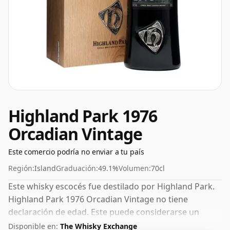
Highland Park 1976
Orcadian Vintage
Este comercio podría no enviar a tu país
Región:
Island
Graduación:
49.1%
Volumen:
70cl
Este whisky escocés fue destilado por Highland Park.
Highland Park 1976 Orcadian Vintage no tiene
declaración de edad. Este puede considerarse un
whisky de mayor concentración, con un ABV del 49,1%.
Disponible en:
The Whisky Exchange