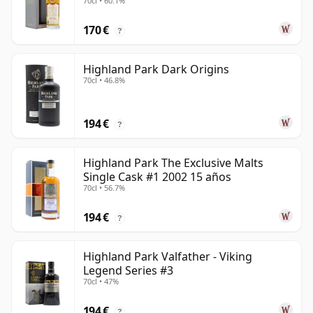
70cl • 60.1%
170 €
?
Highland Park Dark Origins
70cl • 46.8%
194 €
?
Highland Park The Exclusive Malts
Single Cask #1 2002 15 años
70cl • 56.7%
194 €
?
Highland Park Valfather - Viking
Legend Series #3
70cl • 47%
194 €
?