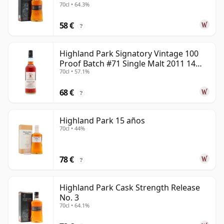
70cl • 64.3%
58 €
?
Highland Park Signatory Vintage 100
Proof Batch #71 Single Malt 2011 14
70cl • 57.1%
años
68 €
?
Highland Park 15 años
70cl • 44%
78 €
?
Highland Park Cask Strength Release
No. 3
70cl • 64.1%