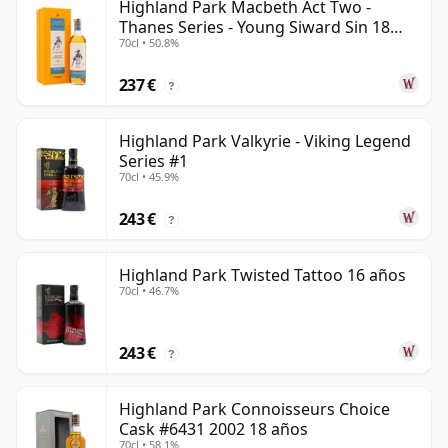
Highland Park Macbeth Act Two -
Thanes Series - Young Siward Sin 18
70cl • 50.8%
años
237 €
?
Highland Park Valkyrie - Viking Legend
Series #1
70cl • 45.9%
243 €
?
Highland Park Twisted Tattoo 16 años
70cl • 46.7%
243 €
?
Highland Park Connoisseurs Choice
Cask #6431 2002 18 años
70cl • 58.1%