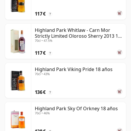
117 €
?
Highland Park Whitlaw - Carn Mor
Strictly Limited Oloroso Sherry 2013 10
70cl • 47.5%
años
117 €
?
Highland Park Viking Pride 18 años
70cl • 43%
136 €
?
Highland Park Sky Of Orkney 18 años
70cl • 46%