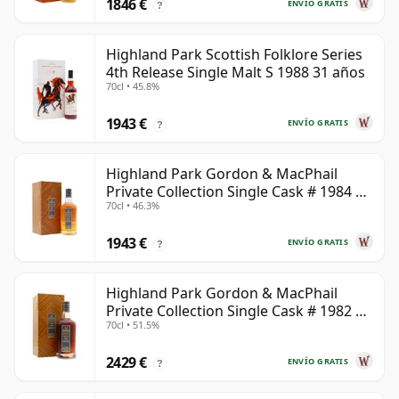
1846 €
ENVÍO GRATIS
?
Highland Park Scottish Folklore Series
4th Release Single Malt S 1988 31 años
70cl • 45.8%
1943 €
ENVÍO GRATIS
?
Highland Park Gordon & MacPhail
Private Collection Single Cask # 1984 37
70cl • 46.3%
años
1943 €
ENVÍO GRATIS
?
Highland Park Gordon & MacPhail
Private Collection Single Cask # 1982 40
70cl • 51.5%
años
2429 €
ENVÍO GRATIS
?