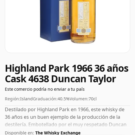
Highland Park 1966 36 años
Cask 4638 Duncan Taylor
Este comercio podría no enviar a tu país
Región:
Island
Graduación:
40.5%
Volumen:
70cl
Destilado por Highland Park en 1966, este whisky de
36 años es un buen ejemplo de la producción de la
destilería. Embotellado por el muy respetado Duncan
Taylor en 2002. Embotellado con un 40,5% ABV, esto no
Disponible en:
The Whisky Exchange