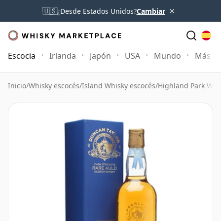
×
🇺🇸
¿Desde Estados Unidos?
Cambiar
Escocia
Irlanda
Japón
USA
Mundo
Más
Inicio
/
Whisky escocés
/
Island Whisky escocés
/
Highland Park Whi