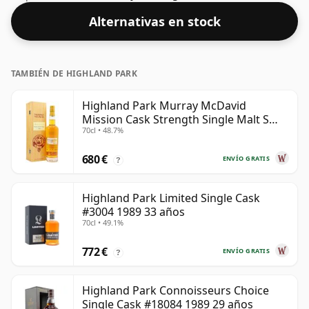
te dejará boquiabierto en términos de potencia, pero
Alternativas en stock
sin duda será un licor que se puede beber.
TAMBIÉN DE HIGHLAND PARK
Highland Park Murray McDavid
Mission Cask Strength Single Malt S
70cl • 48.7%
1984 26 años
680 €
ENVÍO GRATIS
?
Highland Park Limited Single Cask
#3004 1989 33 años
70cl • 49.1%
772 €
ENVÍO GRATIS
?
Highland Park Connoisseurs Choice
Single Cask #18084 1989 29 años