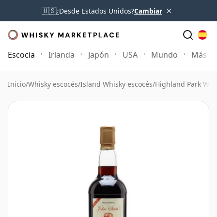
×
🇺🇸
¿Desde Estados Unidos?
Cambiar
Escocia
Irlanda
Japón
USA
Mundo
Más
Inicio
/
Whisky escocés
/
Island Whisky escocés
/
Highland Park Whi