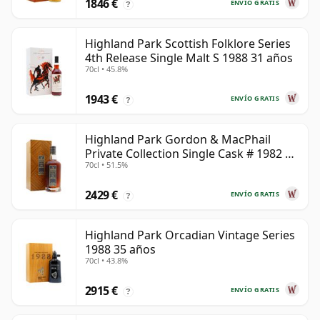
1846 €
ENVÍO GRATIS
?
Highland Park Scottish Folklore Series
4th Release Single Malt S 1988 31 años
70cl • 45.8%
1943 €
ENVÍO GRATIS
?
Highland Park Gordon & MacPhail
Private Collection Single Cask # 1982 40
70cl • 51.5%
años
2429 €
ENVÍO GRATIS
?
Highland Park Orcadian Vintage Series
1988 35 años
70cl • 43.8%
2915 €
ENVÍO GRATIS
?