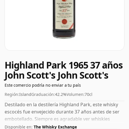
Highland Park 1965 37 años
John Scott's John Scott's
Este comercio podría no enviar a tu país
Región:
Island
Graduación:
42.2%
Volumen:
70cl
Destilado en la destilería Highland Park, este whisky
escocés fue envejecido durante 37 años antes de ser
embotellado. Siempre es agradable ver whiskies
embotellados con un ABV de 42,2%; este se envía en el
Disponible en:
The Whisky Exchange