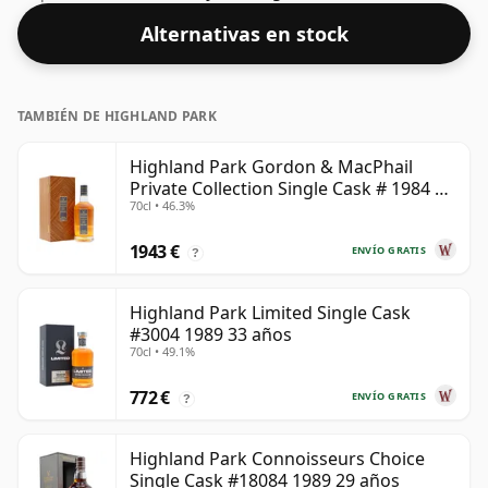
tamaño normal de 70 cl.
Alternativas en stock
TAMBIÉN DE HIGHLAND PARK
Highland Park Gordon & MacPhail
Private Collection Single Cask # 1984 37
70cl • 46.3%
años
1943 €
ENVÍO GRATIS
?
Highland Park Limited Single Cask
#3004 1989 33 años
70cl • 49.1%
772 €
ENVÍO GRATIS
?
Highland Park Connoisseurs Choice
Single Cask #18084 1989 29 años