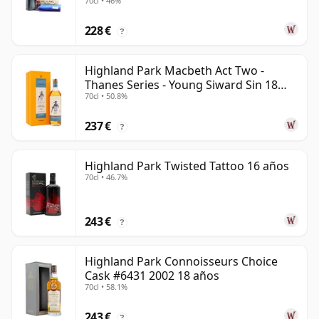
70cl • 46%
228 €
?
Highland Park Macbeth Act Two -
Thanes Series - Young Siward Sin 18
70cl • 50.8%
años
237 €
?
Highland Park Twisted Tattoo 16 años
70cl • 46.7%
243 €
?
Highland Park Connoisseurs Choice
Cask #6431 2002 18 años
70cl • 58.1%
243 €
?