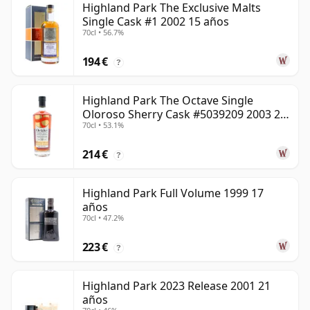
Highland Park The Exclusive Malts
Single Cask #1 2002 15 años
70cl • 56.7%
194 €
?
Highland Park The Octave Single
Oloroso Sherry Cask #5039209 2003 22
70cl • 53.1%
años
214 €
?
Highland Park Full Volume 1999 17
años
70cl • 47.2%
223 €
?
Highland Park 2023 Release 2001 21
años