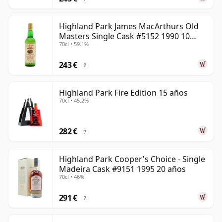
Highland Park James MacArthurs Old
Masters Single Cask #5152 1990 10
70cl • 59.1%
años
243 €
?
Highland Park Fire Edition 15 años
70cl • 45.2%
282 €
?
Highland Park Cooper's Choice - Single
Madeira Cask #9151 1995 20 años
70cl • 46%
291 €
?