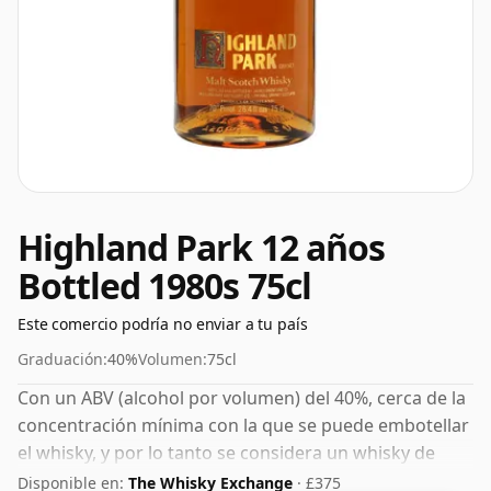
Highland Park 12 años
Bottled 1980s 75cl
Este comercio podría no enviar a tu país
Graduación:
40%
Volumen:
75cl
Con un ABV (alcohol por volumen) del 40%, cerca de la
concentración mínima con la que se puede embotellar
el whisky, y por lo tanto se considera un whisky de
concentración "estándar".
Disponible en:
The Whisky Exchange
· £375