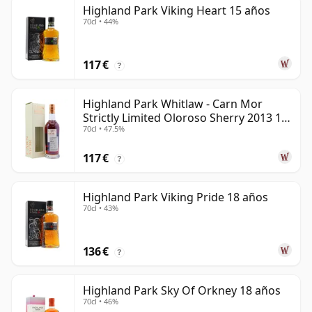
Highland Park Viking Heart 15 años
70cl • 44%
117 €
?
Highland Park Whitlaw - Carn Mor
Strictly Limited Oloroso Sherry 2013 10
70cl • 47.5%
años
117 €
?
Highland Park Viking Pride 18 años
70cl • 43%
136 €
?
Highland Park Sky Of Orkney 18 años
70cl • 46%