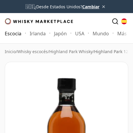
×
🇺🇸
¿Desde Estados Unidos?
Cambiar
Escocia
Irlanda
Japón
USA
Mundo
Más
Inicio
/
Whisky escocés
/
Highland Park Whisky
/
Highland Park 12 a