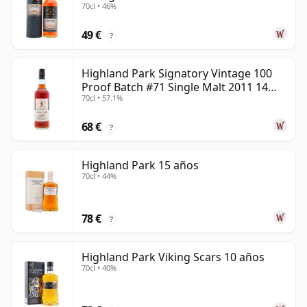
70cl • 46%
años
49 €
?
Highland Park Signatory Vintage 100
Proof Batch #71 Single Malt 2011 14
70cl • 57.1%
años
68 €
?
Highland Park 15 años
70cl • 44%
78 €
?
Highland Park Viking Scars 10 años
70cl • 40%