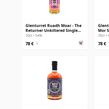
Glenturret Ruadh Moar - The
Glent
Returner Unkiltered Single
Mor S
Cask S 10 años
Cask 
70cl • 54%
70cl •
78 €
78 €
?