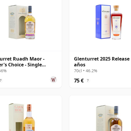
urret Ruadh Maor -
Glenturret 2025 Release
r's Choice - Single
años
on Cask 2010 10 años
 56%
70cl • 46.2%
75 €
?
?