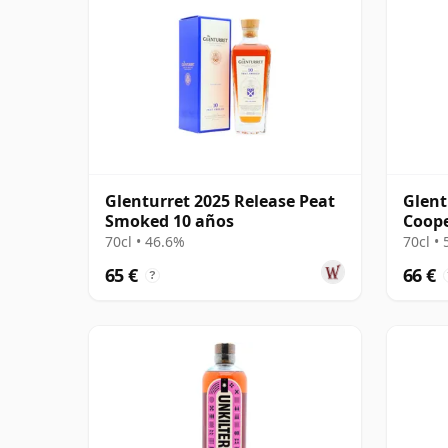
Glenturret 2025 Release Peat
Glent
Smoked 10 años
Coope
Bourb
70cl • 46.6%
70cl •
65 €
66 €
?