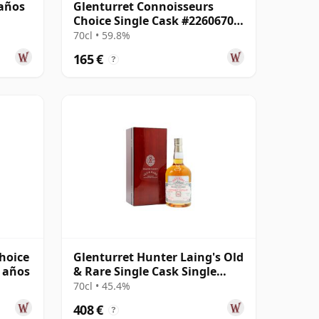
 años
Glenturret Connoisseurs
Choice Single Cask #22606703
2007 18 años
70cl • 59.8%
165 €
?
Choice
Glenturret Hunter Laing's Old
5 años
& Rare Single Cask Single
Malt 1990 32 años
70cl • 45.4%
408 €
?