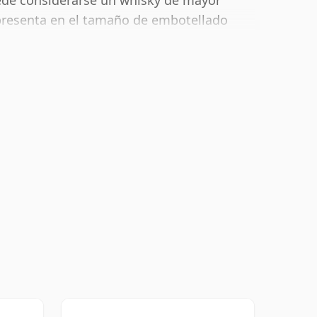
ede considerarse un whisky de mayor
presenta en el tamaño de embotellado