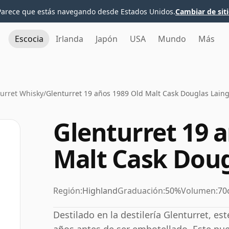
Parece que estás navegando desde Estados Unidos.
Cambiar de sit
Escocia
Irlanda
Japón
USA
Mundo
Más
urret Whisky
/
Glenturret 19 años 1989 Old Malt Cask Douglas Lain
Glenturret 19 
Malt Cask Doug
Región:
Highland
Graduación:
50%
Volumen:
70
Destilado en la destilería Glenturret, e