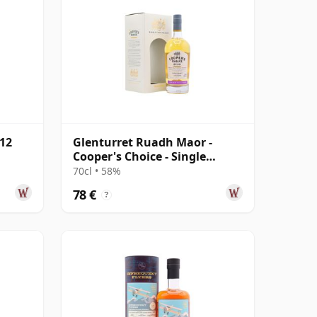
 12
Glenturret Ruadh Maor -
Cooper's Choice - Single
Bourbon Cask 2010 9 años
70cl • 58%
78 €
?