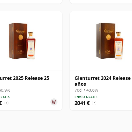
urret 2025 Release 25
Glenturret 2024 Release
años
 40.9%
70cl • 40.6%
GRATIS
ENVÍO GRATIS
€
2041 €
?
?