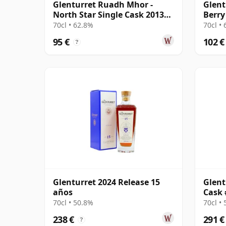
Glenturret Ruadh Mhor -
Glent
North Star Single Cask 2013
Berry
11 años
And T
70cl • 62.8%
70cl •
95 €
102 €
?
Glenturret 2024 Release 15
Glent
años
Cask 
70cl • 50.8%
70cl •
238 €
291 €
?