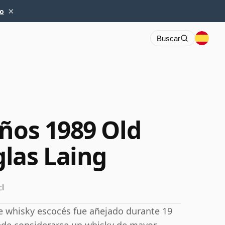
×
io
Buscar
g
años 1989 Old
las Laing
cl
ste whisky escocés fue añejado durante 19