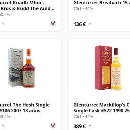
urret Ruadh Mhor -
Glenturret Breabach 15
 Bros & Rudd The Auld
70cl • 40%
he Bo 2011 14 años
 60.6%
136 €
?
?
urret The Hosh Single
Glenturret Mackillop's 
#106 2007 13 años
Single Cask #572 1990 2
 59.4%
70cl • 45%
389 €
?
?