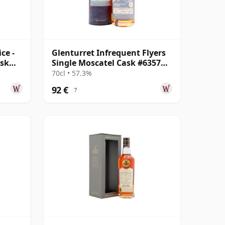
ce -
Glenturret Infrequent Flyers
ask
Single Moscatel Cask #6357
2010 14 años
70cl • 57.3%
92 €
?