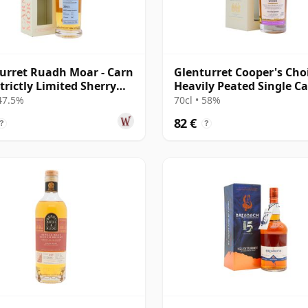
urret Ruadh Moar - Carn
Glenturret Cooper's Choi
trictly Limited Sherry
Heavily Peated Single C
2011 11 años
#1906 2013 9 años
 47.5%
70cl • 58%
82 €
?
?