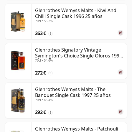
Glenrothes Wemyss Malts - Kiwi And
Chilli Single Cask 1996 25 años
70cl • 55.2%
263 €
?
Glenrothes Signatory Vintage
Symington's Choice Single Oloros 1995
70cl • 54.6%
30 años
272 €
?
Glenrothes Wemyss Malts - The
Banquet Single Cask 1997 25 años
70cl • 45.4%
292 €
?
Glenrothes Wemyss Malts - Patchouli