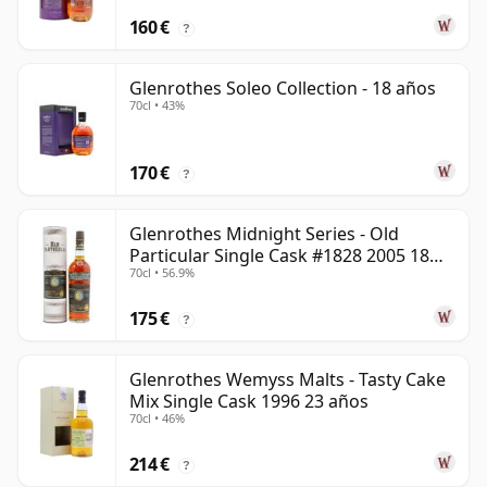
160 €
?
Glenrothes Soleo Collection - 18 años
70cl • 43%
170 €
?
Glenrothes Midnight Series - Old
Particular Single Cask #1828 2005 18
70cl • 56.9%
años
175 €
?
Glenrothes Wemyss Malts - Tasty Cake
Mix Single Cask 1996 23 años
70cl • 46%
214 €
?