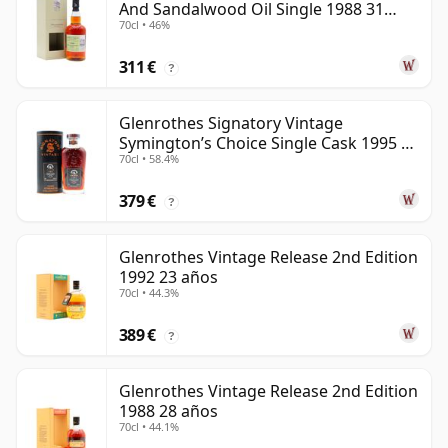
And Sandalwood Oil Single 1988 31
70cl • 46%
años
311 €
?
Glenrothes Signatory Vintage
Symington’s Choice Single Cask 1995 30
70cl • 58.4%
años
379 €
?
Glenrothes Vintage Release 2nd Edition
1992 23 años
70cl • 44.3%
389 €
?
Glenrothes Vintage Release 2nd Edition
1988 28 años
70cl • 44.1%