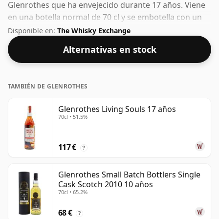
Glenrothes que ha envejecido durante 17 años. Viene
en una botella normal de 70 cl y se embotella con un
ABV saludable del 46%.
Disponible en:
The Whisky Exchange
Alternativas en stock
TAMBIÉN DE GLENROTHES
Glenrothes Living Souls 17 años
70cl • 51.5%
117 €
?
Glenrothes Small Batch Bottlers Single
Cask Scotch 2010 10 años
70cl • 65.2%
68 €
?