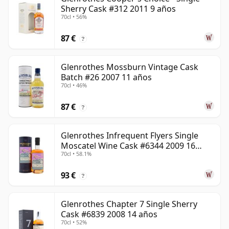
Sherry Cask #312 2011 9 años
70cl • 56%
87 €
?
Glenrothes Mossburn Vintage Cask
Batch #26 2007 11 años
70cl • 46%
87 €
?
Glenrothes Infrequent Flyers Single
Moscatel Wine Cask #6344 2009 16
70cl • 58.1%
años
93 €
?
Glenrothes Chapter 7 Single Sherry
Cask #6839 2008 14 años
70cl • 52%