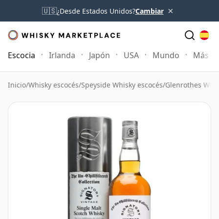
×
🇺🇸
¿Desde Estados Unidos?
Cambiar
Escocia
Irlanda
Japón
USA
Mundo
Más
Inicio
/
Whisky escocés
/
Speyside Whisky escocés
/
Glenrothes Whi