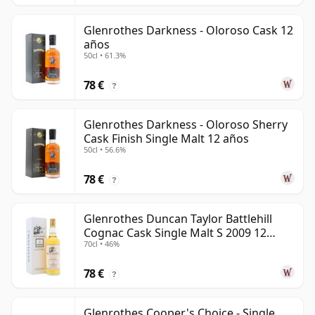
Glenrothes Darkness - Oloroso Cask 12
años
50cl • 61.3%
78 €
?
Glenrothes Darkness - Oloroso Sherry
Cask Finish Single Malt 12 años
50cl • 56.6%
78 €
?
Glenrothes Duncan Taylor Battlehill
Cognac Cask Single Malt S 2009 12
70cl • 46%
años
78 €
?
Glenrothes Cooper's Choice - Single