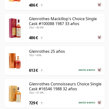
486 €
?
Glenrothes Mackillop's Choice Single
Cask #100088 1987 33 años
70cl • 40.9%
486 €
?
Glenrothes 25 años
70cl • 43%
613 €
ENVÍO GRATIS
?
Glenrothes Connoisseurs Choice Single
Cask #16546 1988 32 años
70cl • 57.9%
729 €
ENVÍO GRATIS
?