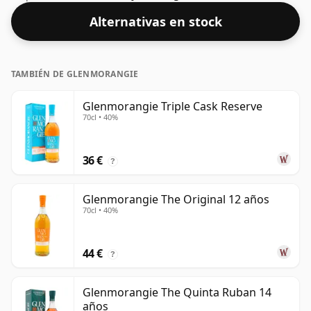
cl y se embotelló con una concentración del 40%.
Alternativas en stock
TAMBIÉN DE GLENMORANGIE
Glenmorangie Triple Cask Reserve
70cl • 40%
36 €
?
Glenmorangie The Original 12 años
70cl • 40%
44 €
?
Glenmorangie The Quinta Ruban 14
años