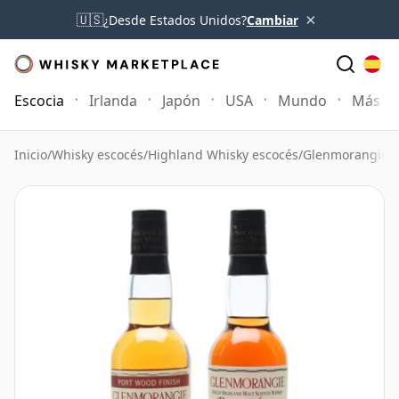
×
🇺🇸
¿Desde Estados Unidos?
Cambiar
Escocia
Irlanda
Japón
USA
Mundo
Más
Inicio
/
Whisky escocés
/
Highland Whisky escocés
/
Glenmorangie 