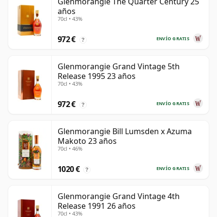
Glenmorangie The Quarter Century 25
años
70cl • 43%
972 €
ENVÍO GRATIS
?
Glenmorangie Grand Vintage 5th
Release 1995 23 años
70cl • 43%
972 €
ENVÍO GRATIS
?
Glenmorangie Bill Lumsden x Azuma
Makoto 23 años
70cl • 46%
1020 €
ENVÍO GRATIS
?
Glenmorangie Grand Vintage 4th
Release 1991 26 años
70cl • 43%