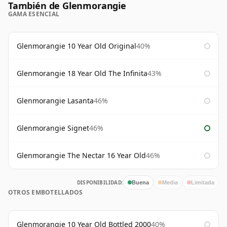
También de Glenmorangie
GAMA ESENCIAL
Glenmorangie 10 Year Old Original
40%
Glenmorangie 18 Year Old The Infinita
43%
Glenmorangie Lasanta
46%
Glenmorangie Signet
46%
Glenmorangie The Nectar 16 Year Old
46%
DISPONIBILIDAD:
Buena
Media
Limitada
OTROS EMBOTELLADOS
Glenmorangie 10 Year Old Bottled 2000
40%