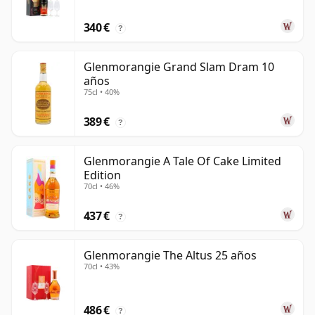
340 €
?
Glenmorangie Grand Slam Dram 10
años
75cl • 40%
389 €
?
Glenmorangie A Tale Of Cake Limited
Edition
70cl • 46%
437 €
?
Glenmorangie The Altus 25 años
70cl • 43%
486 €
?