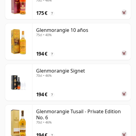
70cl • 46%
175 €
?
Glenmorangie 10 años
75cl • 40%
194 €
?
Glenmorangie Signet
70cl • 46%
194 €
?
Glenmorangie Tusail - Private Edition
No. 6
70cl • 46%
194 €
?