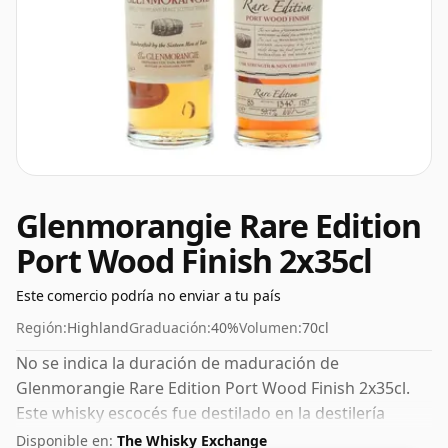
Glenmorangie Rare Edition
Port Wood Finish 2x35cl
Este comercio podría no enviar a tu país
Región:
Highland
Graduación:
40%
Volumen:
70cl
No se indica la duración de maduración de
Glenmorangie Rare Edition Port Wood Finish 2x35cl.
Este whisky escocés fue destilado en la destilería
Glenmorangie. Este whisky viene en una botella de 70
Disponible en:
The Whisky Exchange