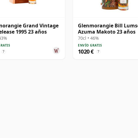
morangie Grand Vintage
Glenmorangie Bill Lums
elease 1995 23 años
Azuma Makoto 23 años
 43%
70cl • 46%
GRATIS
ENVÍO GRATIS
1020 €
?
?