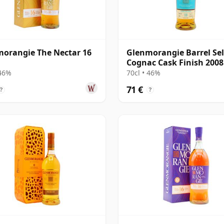
orangie The Nectar 16
Glenmorangie Barrel Sel
Cognac Cask Finish 2008
años
 46%
70cl • 46%
71 €
?
?