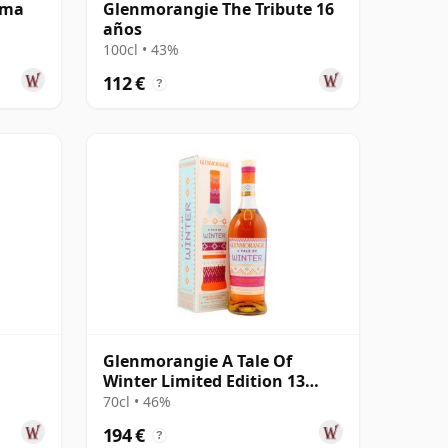
ima
Glenmorangie The Tribute 16
años
100cl • 43%
112 €
?
Glenmorangie A Tale Of
Winter Limited Edition 13
años
70cl • 46%
194 €
?