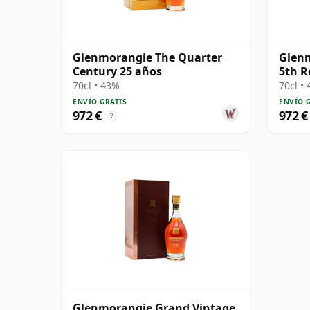
Glenmorangie The Quarter
Glen
Century 25 años
5th R
70cl • 43%
70cl •
ENVÍO GRATIS
ENVÍO 
972 €
972 €
?
Glenmorangie Grand Vintage