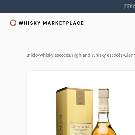
🇺🇸
Inicio
/
Whisky escocés
/
Highland Whisky escocés
/
Glen