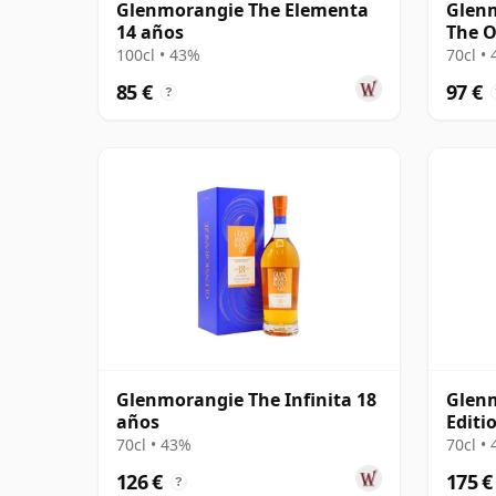
Glenmorangie The Elementa
Glenm
14 años
The O
100cl • 43%
70cl •
85 €
97 €
?
Glenmorangie The Infinita 18
Glen
años
Editi
70cl • 43%
70cl •
126 €
175 €
?