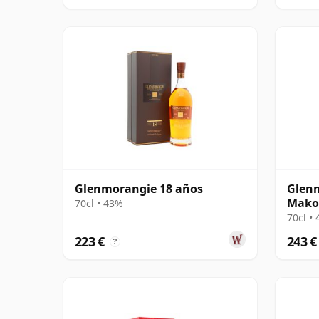
Glenmorangie 18 años
Glen
Makot
70cl • 43%
años
70cl •
223 €
243 €
?