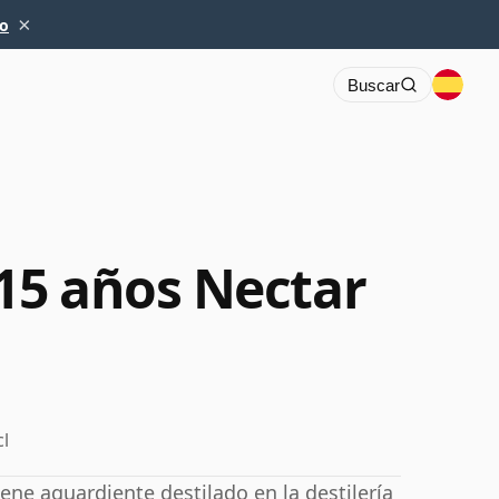
×
io
Buscar
15 años Nectar
cl
ene aguardiente destilado en la destilería