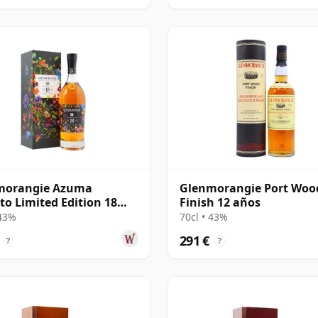
morangie Azuma
Glenmorangie Port Woo
o Limited Edition 18
Finish 12 años
 43%
70cl • 43%
291 €
?
?