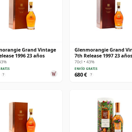
morangie Grand Vintage
Glenmorangie Grand Vi
elease 1996 23 años
7th Release 1997 23 año
 43%
70cl • 43%
GRATIS
ENVÍO GRATIS
680 €
?
?