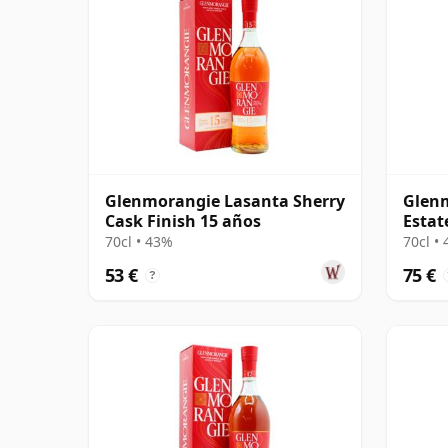
Glenmorangie Lasanta Sherry
Glenm
Cask Finish 15 años
Estat
70cl • 43%
70cl •
53 €
75 €
?