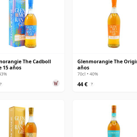
orangie The Cadboll
Glenmorangie The Origi
e 15 años
años
 43%
70cl • 40%
44 €
?
?