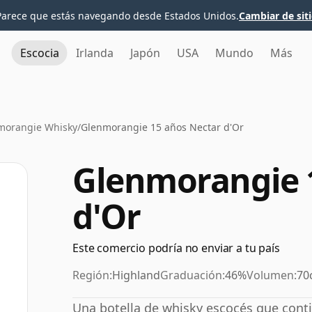
Parece que estás navegando desde Estados Unidos.
Cambiar de sit
Escocia
Irlanda
Japón
USA
Mundo
Más
morangie Whisky
/
Glenmorangie 15 años Nectar d'Or
Glenmorangie 
d'Or
Este comercio podría no enviar a tu país
Región:
Highland
Graduación:
46%
Volumen:
70
Una botella de whisky escocés que conti