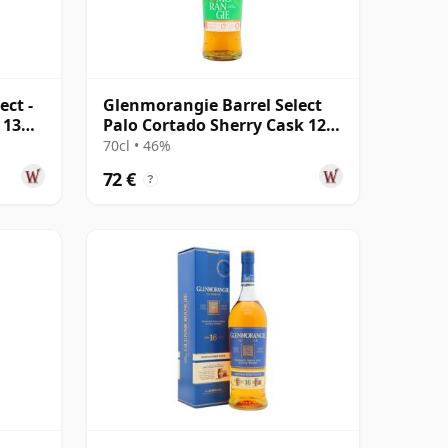
ect -
Glenmorangie Barrel Select
 13
Palo Cortado Sherry Cask 12
años
70cl • 46%
72 €
?