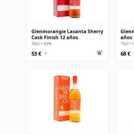
Glenmorangie Lasanta Sherry
Glenm
Cask Finish 12 años
años
70cl • 43%
70cl •
53 €
68 €
?