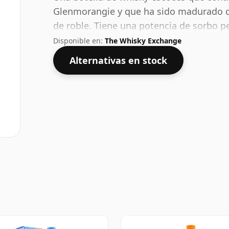
Glenmorangie y que ha sido madurado d
de roble. Tiene una potencia de sorbo p
en un recipiente de 70 cl.
Disponible en:
The Whisky Exchange
Alternativas en stock