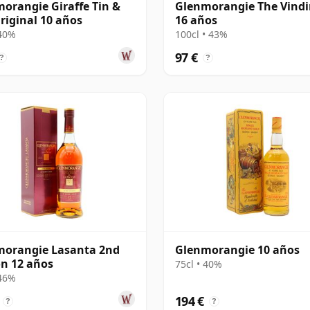
orangie Giraffe Tin &
Glenmorangie The Vind
riginal 10 años
16 años
 40%
100cl • 43%
97 €
?
?
morangie Lasanta 2nd
Glenmorangie 10 años
on 12 años
75cl • 40%
 46%
194 €
?
?