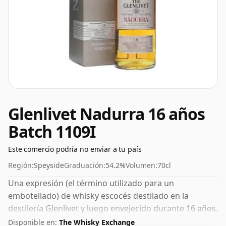
Glenlivet Nadurra 16 años
Batch 1109I
Este comercio podría no enviar a tu país
Región:
Speyside
Graduación:
54.2%
Volumen:
70cl
Una expresión (el término utilizado para un
embotellado) de whisky escocés destilado en la
destilería Glenlivet y luego envejecido durante 16 años.
Con 54,2% ABV, este contenido de alcohol es más que
Disponible en:
The Whisky Exchange