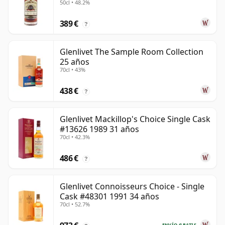
50cl • 48.2%
389 €
?
Glenlivet The Sample Room Collection
25 años
70cl • 43%
438 €
?
Glenlivet Mackillop's Choice Single Cask
#13626 1989 31 años
70cl • 42.3%
486 €
?
Glenlivet Connoisseurs Choice - Single
Cask #48301 1991 34 años
70cl • 52.7%
ENVÍO GRATIS