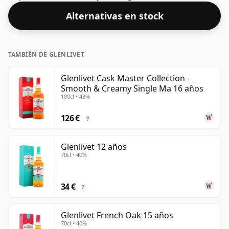
aceptable. Embotellado en el tamaño estándar de 70
Alternativas en stock
cl.
TAMBIÉN DE GLENLIVET
Glenlivet Cask Master Collection -
Smooth & Creamy Single Ma 16 años
100cl • 43%
126 €
?
Glenlivet 12 años
70cl • 40%
34 €
?
Glenlivet French Oak 15 años
70cl • 40%