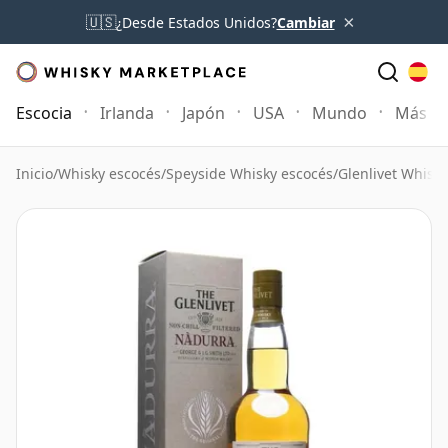
×
🇺🇸
¿Desde Estados Unidos?
Cambiar
Escocia
Irlanda
Japón
USA
Mundo
Más
Inicio
/
Whisky escocés
/
Speyside Whisky escocés
/
Glenlivet Whisky