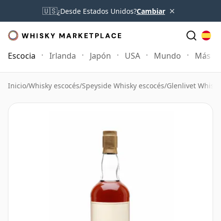
×
🇺🇸
¿Desde Estados Unidos?
Cambiar
Escocia
Irlanda
Japón
USA
Mundo
Más
Inicio
/
Whisky escocés
/
Speyside Whisky escocés
/
Glenlivet Whisky