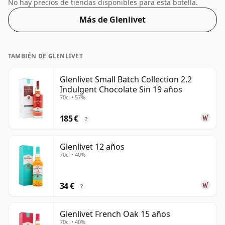
Con 56,1% ABV, este contenido de alcohol es más que
No hay precios de tiendas disponibles para esta botella.
aceptable. Embotellado en el tamaño estándar de 70
Más de Glenlivet
cl.
TAMBIÉN DE GLENLIVET
Glenlivet Small Batch Collection 2.2
Indulgent Chocolate Sin 19 años
70cl • 57%
185 €
?
Glenlivet 12 años
70cl • 40%
34 €
?
Glenlivet French Oak 15 años
70cl • 40%