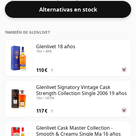
Viene en una botella estándar de 70 cl con una
Alternativas en stock
concentración no estándar del 52,2%.
TAMBIÉN DE GLENLIVET
Glenlivet 18 años
70cl • 40%
110 €
?
Glenlivet Signatory Vintage Cask
Strength Collection Single 2006 19 años
70cl • 59.9%
117 €
?
Glenlivet Cask Master Collection -
Smooth & Creamy Single Ma 16 años