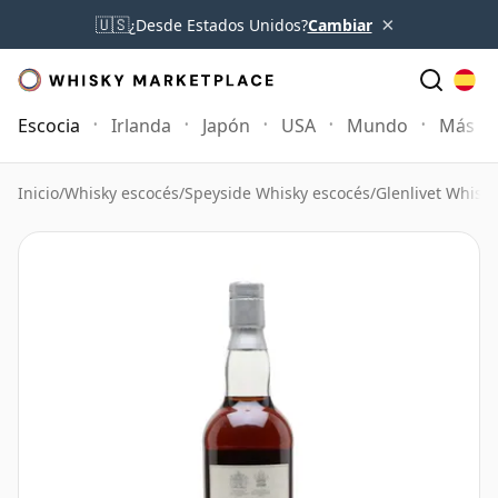
×
🇺🇸
¿Desde Estados Unidos?
Cambiar
Escocia
Irlanda
Japón
USA
Mundo
Más
Inicio
/
Whisky escocés
/
Speyside Whisky escocés
/
Glenlivet Whisky