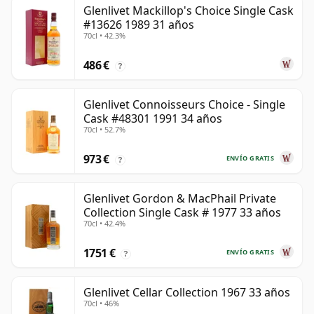
Glenlivet Mackillop's Choice Single Cask
#13626 1989 31 años
70cl • 42.3%
486 €
?
Glenlivet Connoisseurs Choice - Single
Cask #48301 1991 34 años
70cl • 52.7%
973 €
ENVÍO GRATIS
?
Glenlivet Gordon & MacPhail Private
Collection Single Cask # 1977 33 años
70cl • 42.4%
1751 €
ENVÍO GRATIS
?
Glenlivet Cellar Collection 1967 33 años
70cl • 46%