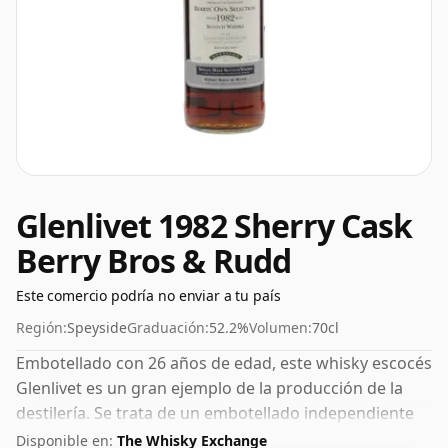
Glenlivet 1982 Sherry Cask
Berry Bros & Rudd
Este comercio podría no enviar a tu país
Región:
Speyside
Graduación:
52.2%
Volumen:
70cl
Embotellado con 26 años de edad, este whisky escocés
Glenlivet es un gran ejemplo de la producción de la
destilería. Se trata de un embotellado independiente
de la respetada empresa de whisky Berry Bros & Rudd.
Disponible en:
The Whisky Exchange