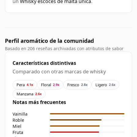
un
Whisky escocés de malta única
.
Perfil aromático de la comunidad
Basado en 206 reseñas archivadas con atributos de sabor
Características distintivas
Comparado con otras marcas de whisky
Pera
Floral
Fresco
Ligero
4.1x
2.9x
2.8x
2.6x
Manzana
2.6x
Notas más frecuentes
Vainilla
Roble
Miel
Fruta