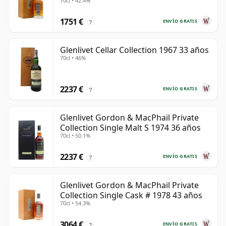
70cl • 42.4%
1751 €
ENVÍO GRATIS
?
Glenlivet Cellar Collection 1967 33 años
70cl • 46%
2237 €
ENVÍO GRATIS
?
Glenlivet Gordon & MacPhail Private
Collection Single Malt S 1974 36 años
70cl • 50.1%
2237 €
ENVÍO GRATIS
?
Glenlivet Gordon & MacPhail Private
Collection Single Cask # 1978 43 años
70cl • 54.3%
3064 €
ENVÍO GRATIS
?