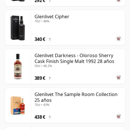
292 €
?
Glenlivet Cipher
70cl • 48%
340 €
?
Glenlivet Darkness - Oloroso Sherry
Cask Finish Single Malt 1992 28 años
50cl • 48.2%
389 €
?
Glenlivet The Sample Room Collection
25 años
70cl • 43%
438 €
?