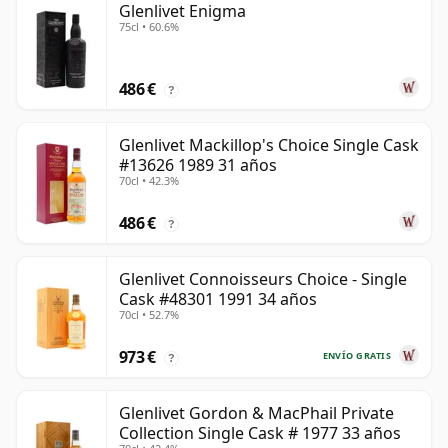
Glenlivet Enigma
75cl • 60.6%
486 €
?
Glenlivet Mackillop's Choice Single Cask
#13626 1989 31 años
70cl • 42.3%
486 €
?
Glenlivet Connoisseurs Choice - Single
Cask #48301 1991 34 años
70cl • 52.7%
973 €
ENVÍO GRATIS
?
Glenlivet Gordon & MacPhail Private
Collection Single Cask # 1977 33 años