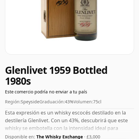
Glenlivet 1959 Bottled
1980s
Este comercio podría no enviar a tu país
Región:
Speyside
Graduación:
43%
Volumen:
75cl
Esta expresión es un whisky escocés destilado en la
destilería Glenlivet. Con un 43%, descubrirá que este
whisky se embotella con la intensidad ideal para
sorber. Se presenta en botella de tamaño normal de 75
Disponible en:
The Whisky Exchange
· £3,000