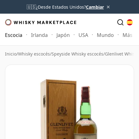
×
🇺🇸
¿Desde Estados Unidos?
Cambiar
Escocia
Irlanda
Japón
USA
Mundo
Más
Inicio
/
Whisky escocés
/
Speyside Whisky escocés
/
Glenlivet Whisky