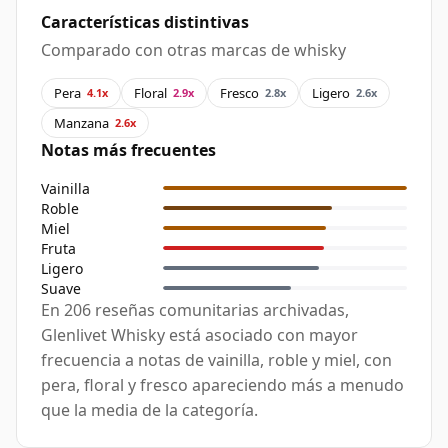
Características distintivas
Comparado con otras marcas de whisky
Pera
Floral
Fresco
Ligero
4.1x
2.9x
2.8x
2.6x
Manzana
2.6x
Notas más frecuentes
Vainilla
Roble
Miel
Fruta
Ligero
Suave
En 206 reseñas comunitarias archivadas,
Glenlivet Whisky está asociado con mayor
frecuencia a notas de vainilla, roble y miel, con
pera, floral y fresco apareciendo más a menudo
que la media de la categoría.