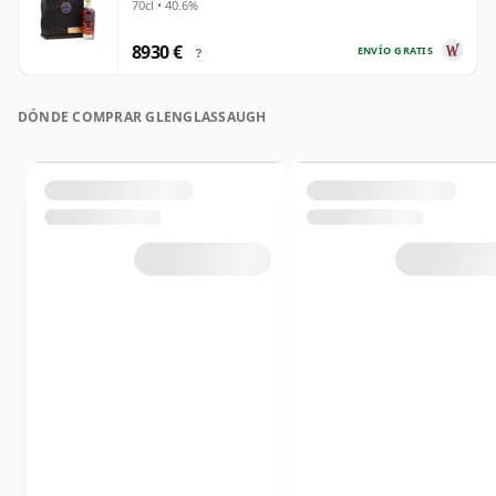
70cl • 40.6%
años
8930 €
ENVÍO GRATIS
?
DÓNDE COMPRAR GLENGLASSAUGH