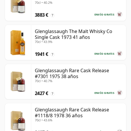
70cl • 40.2%
3883 €
ENVÍO GRATIS
?
Glenglassaugh The Malt Whisky Co
Single Cask 1973 41 años
70cl • 43.9%
1941 €
ENVÍO GRATIS
?
Glenglassaugh Rare Cask Release
#7301 1975 38 años
70cl • 40.7%
2427 €
ENVÍO GRATIS
?
Glenglassaugh Rare Cask Release
#1118/8 1978 36 años
70cl • 43.6%