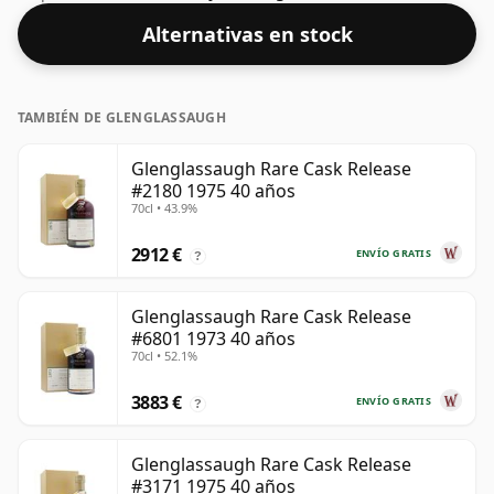
Alternativas en stock
TAMBIÉN DE GLENGLASSAUGH
Glenglassaugh Rare Cask Release
#2180 1975 40 años
70cl • 43.9%
2912 €
ENVÍO GRATIS
?
Glenglassaugh Rare Cask Release
#6801 1973 40 años
70cl • 52.1%
3883 €
ENVÍO GRATIS
?
Glenglassaugh Rare Cask Release
#3171 1975 40 años