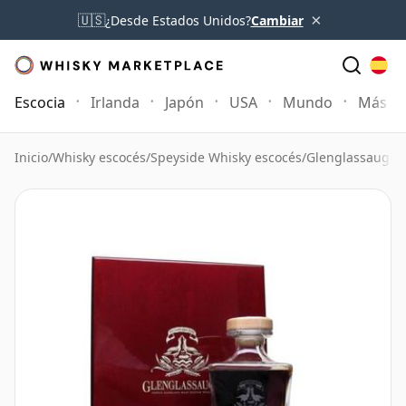
×
🇺🇸
¿Desde Estados Unidos?
Cambiar
Escocia
Irlanda
Japón
USA
Mundo
Más
Inicio
/
Whisky escocés
/
Speyside Whisky escocés
/
Glenglassaugh 