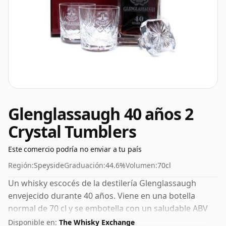
Glenglassaugh 40 años 2
Crystal Tumblers
Este comercio podría no enviar a tu país
Región:
Speyside
Graduación:
44.6%
Volumen:
70cl
Un whisky escocés de la destilería Glenglassaugh
envejecido durante 40 años. Viene en una botella
normal de 70 cl y se embotella con un saludable ABV
del 44,6%.
Disponible en:
The Whisky Exchange