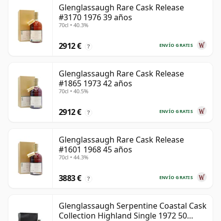
Glenglassaugh Rare Cask Release
#3170 1976 39 años
70cl • 40.3%
2912 €
ENVÍO GRATIS
?
Glenglassaugh Rare Cask Release
#1865 1973 42 años
70cl • 40.5%
2912 €
ENVÍO GRATIS
?
Glenglassaugh Rare Cask Release
#1601 1968 45 años
70cl • 44.3%
3883 €
ENVÍO GRATIS
?
Glenglassaugh Serpentine Coastal Cask
Collection Highland Single 1972 50