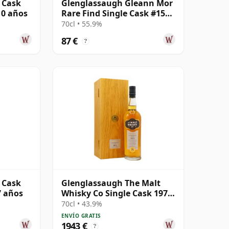
 Cask
Glenglassaugh Gleann Mor
10 años
Rare Find Single Cask #155
2014 11 años
70cl • 55.9%
87 €
?
 Cask
Glenglassaugh The Malt
7 años
Whisky Co Single Cask 1973
41 años
70cl • 43.9%
ENVÍO GRATIS
1943 €
?