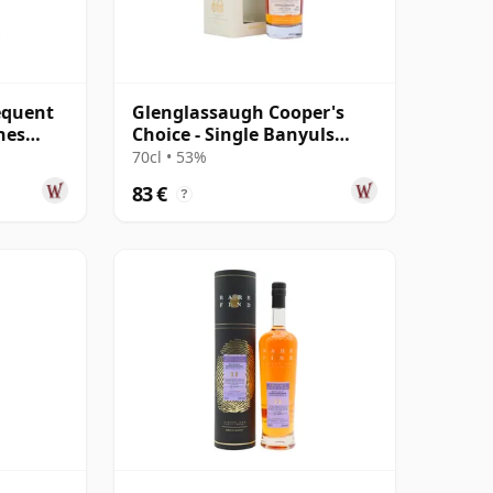
equent
Glenglassaugh Cooper's
nes
Choice - Single Banyuls
4 10
Cask #101 2014 7 años
70cl • 53%
83 €
?