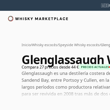
🇺🇸
Inicio
/
Whisky escocés
/
Speyside Whisky escocés
/
Gleng
Glenglassaugh 
Compara 27 precios desde 44 €
PRECIOS ACTUALES
Glenglassaugh es una destilería costera d
Sandend Bay, entre Portsoy y Cullen, en l
largos períodos como productora relativa
para ser revivida en 2008 tras más de dos 
La destilería pertenece actualmente a Br