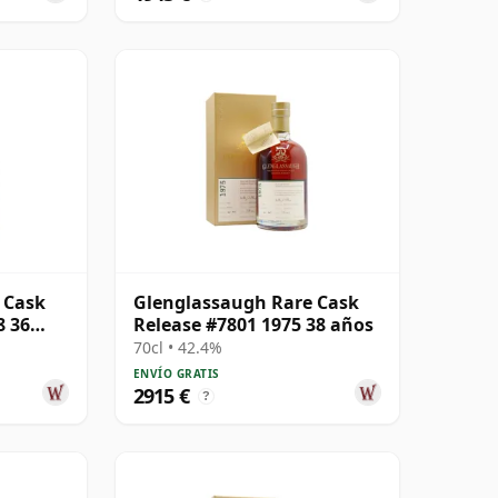
 Cask
Glenglassaugh Rare Cask
8 36
Release #7801 1975 38 años
70cl • 42.4%
ENVÍO GRATIS
2915 €
?