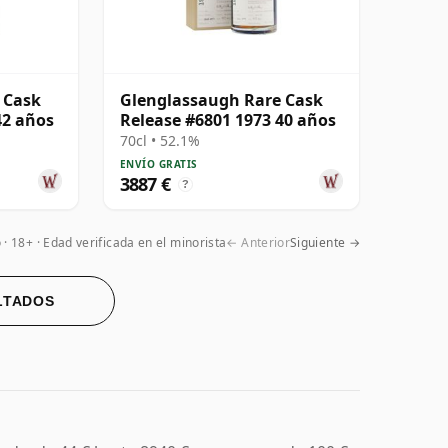
 Cask
Glenglassaugh Rare Cask
42 años
Release #6801 1973 40 años
70cl • 52.1%
ENVÍO GRATIS
3887 €
?
o
18+ · Edad verificada en el minorista
← Anterior
Siguiente →
LTADOS