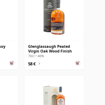
soy
Glenglassaugh Peated
Virgin Oak Wood Finish
70cl • 46%
58 €
?