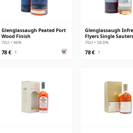
Glenglassaugh Peated Port
Glenglassaugh Infr
Wood Finish
Flyers Single Sauter
Wine Cask #2369 201
70cl • 46%
70cl • 58.6%
años
78 €
78 €
?
?