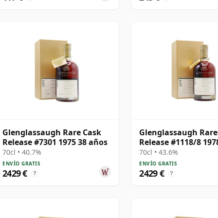
Glenglassaugh Rare Cask
Glenglassaugh Rare
Release #7301 1975 38 años
Release #1118/8 197
años
70cl • 40.7%
70cl • 43.6%
ENVÍO GRATIS
ENVÍO GRATIS
2429 €
2429 €
?
?