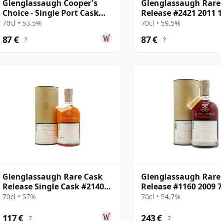
Glenglassaugh Cooper's
Glenglassaugh Rare
Choice - Single Port Cask
Release #2421 2011 
#9665 2014 8 años
70cl • 53.5%
70cl • 59.5%
87 €
87 €
?
?
Glenglassaugh Rare Cask
Glenglassaugh Rare
Release Single Cask #2140
Release #1160 2009 
2010 10 años
70cl • 57%
70cl • 54.7%
117 €
243 €
?
?