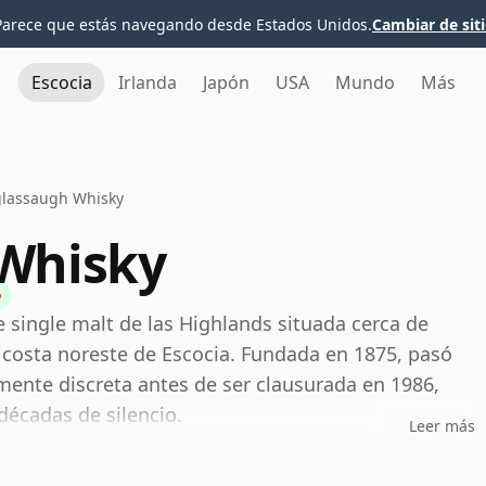
Parece que estás navegando desde Estados Unidos.
Cambiar de sit
Escocia
Irlanda
Japón
USA
Mundo
Más
lassaugh Whisky
Whisky
e single malt de las Highlands situada cerca de
a costa noreste de Escocia. Fundada en 1875, pasó
mente discreta antes de ser clausurada en 1986,
décadas de silencio.
Leer más
own-Forman, tras su adquisición de BenRiach