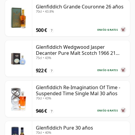
Glenfiddich Grande Couronne 26 años
70cl • 43.8%
500 €
ENVÍO GRATIS
?
Glenfiddich Wedgwood Jasper
Decanter Pure Malt Scotch 1966 21
75cl • 43%
años
922 €
ENVÍO GRATIS
?
Glenfiddich Re-Imagination Of Time -
Suspended Time Single Mal 30 años
70cl • 43%
946 €
ENVÍO GRATIS
?
Glenfiddich Pure 30 años
70cl • 40%