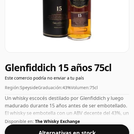
Glenfiddich 15 años 75cl
Este comercio podría no enviar a tu país
Región:
Speyside
Graduación:
43%
Volumen:
75cl
Un whisky escocés destilado por Glenfiddich y luego
madurado durante 15 años antes de ser embotellado.
El whisky se embotella con un ABV decente del 43%, un
paso por encima del nivel estándar del 40%, y se envía
Disponible en:
The Whisky Exchange
en el tamaño de botella de facto de 75 cl.
Alternativas en stock