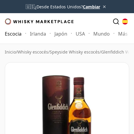
×
🇺🇸
¿Desde Estados Unidos?
Cambiar
Escocia
Irlanda
Japón
USA
Mundo
Más
Inicio
/
Whisky escocés
/
Speyside Whisky escocés
/
Glenfiddich Whi