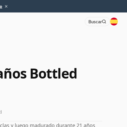
×
io
Buscar
años Bottled
l
rclas y luego madurado durante 21 años