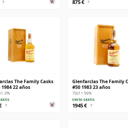
875 €
?
?
arclas The Family Casks
Glenfarclas The Family 
 1984 22 años
#50 1983 23 años
 51.3%
70cl • 56%
GRATIS
ENVÍO GRATIS
€
1945 €
?
?