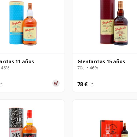
arclas 11 años
Glenfarclas 15 años
• 46%
70cl • 46%
78 €
?
?