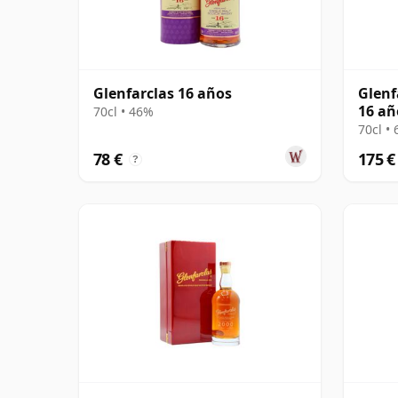
Glenfarclas 16 años
Glenf
16 añ
70cl • 46%
70cl •
78 €
175 €
?