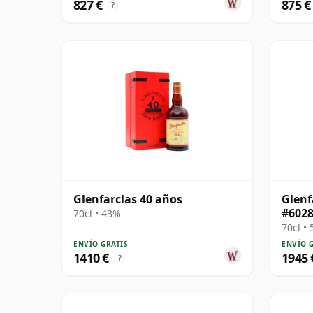
827 €
875 €
?
Glenfarclas 40 años
Glenf
#6028
70cl • 43%
70cl •
ENVÍO GRATIS
ENVÍO 
1410 €
1945 
?