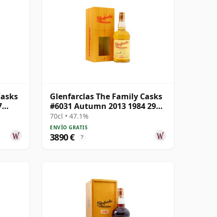
Casks
Glenfarclas The Family Casks
7
#6031 Autumn 2013 1984 29
años
70cl • 47.1%
ENVÍO GRATIS
3890 €
?