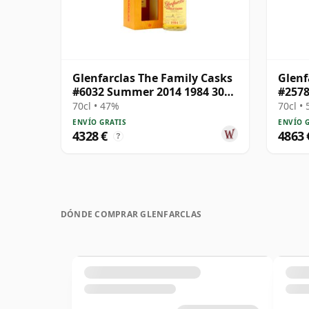
Glenfarclas The Family Casks
Glenf
#6032 Summer 2014 1984 30
#2578
años
70cl • 47%
70cl •
ENVÍO GRATIS
ENVÍO 
4328 €
4863 
?
DÓNDE COMPRAR GLENFARCLAS