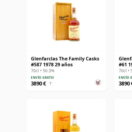
Glenfarclas The Family Casks
Glenf
#587 1978 29 años
#61 1
70cl • 50.3%
70cl •
ENVÍO GRATIS
ENVÍO 
3890 €
3890 
?