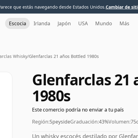
Parece que estás navegando desde Estados Unidos.
Cambiar de sit
Escocia
Irlanda
Japón
USA
Mundo
Más
arclas Whisky
/
Glenfarclas 21 años Bottled 1980s
Glenfarclas 21 
1980s
Este comercio podría no enviar a tu país
Región:
Speyside
Graduación:
43%
Volumen:
75c
Un whisky escocés destilado por Glenfa