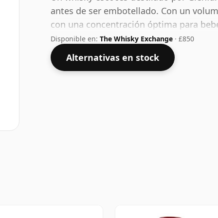
antes de ser embotellado. Con un volum
con una concentración óptima para beber
agua.
Disponible en:
The Whisky Exchange
· £850
Alternativas en stock