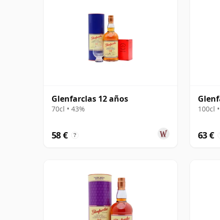
Glenfarclas 12 años
Glenf
70cl • 43%
100cl 
58 €
63 €
?