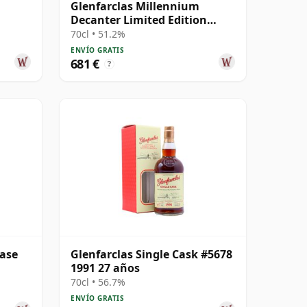
Glenfarclas Millennium
Decanter Limited Edition
Highland Singl 1999 25 años
70cl • 51.2%
ENVÍO GRATIS
681 €
?
ease
Glenfarclas Single Cask #5678
1991 27 años
70cl • 56.7%
ENVÍO GRATIS