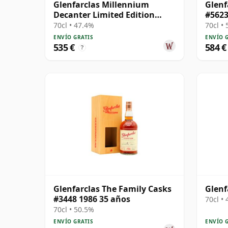
Glenfarclas Millennium
Glenf
Decanter Limited Edition
#5623
Highland Singl 2000 24 años
70cl • 47.4%
70cl •
ENVÍO GRATIS
ENVÍO 
535 €
584 €
?
Glenfarclas The Family Casks
Glenf
#3448 1986 35 años
70cl •
70cl • 50.5%
ENVÍO GRATIS
ENVÍO 