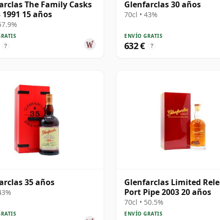
arclas The Family Casks
Glenfarclas 30 años
 1991 15 años
70cl • 43%
 57.9%
GRATIS
ENVÍO GRATIS
632 €
?
?
arclas 35 años
Glenfarclas Limited Rel
Port Pipe 2003 20 años
 43%
70cl • 50.5%
GRATIS
ENVÍO GRATIS