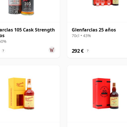
arclas 105 Cask Strength
Glenfarclas 25 años
os
70cl • 43%
 60%
292 €
?
?