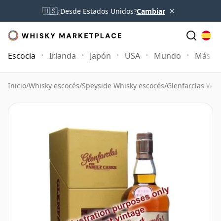
×
🇺🇸
¿Desde Estados Unidos?
Cambiar
Escocia
Irlanda
Japón
USA
Mundo
Más
Inicio
/
Whisky escocés
/
Speyside Whisky escocés
/
Glenfarclas Whi