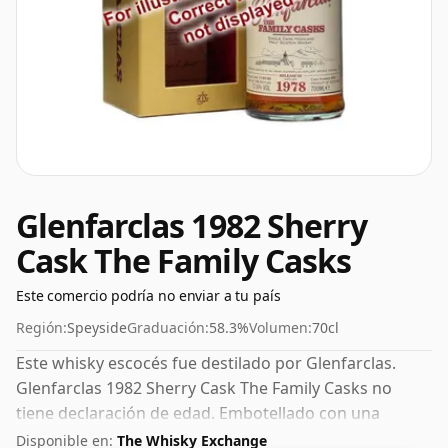
Glenfarclas 1982 Sherry
Cask The Family Casks
Este comercio podría no enviar a tu país
Región:
Speyside
Graduación:
58.3%
Volumen:
70cl
Este whisky escocés fue destilado por Glenfarclas.
Glenfarclas 1982 Sherry Cask The Family Casks no
tiene declaración de edad. Embotellado con una
agradable graduación del 58,3%, este whisky se
Disponible en:
The Whisky Exchange