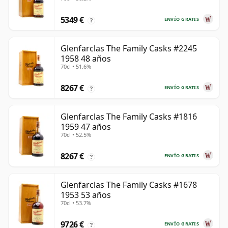
5349 €
ENVÍO GRATIS
?
Glenfarclas The Family Casks #2245
1958 48 años
70cl • 51.6%
8267 €
ENVÍO GRATIS
?
Glenfarclas The Family Casks #1816
1959 47 años
70cl • 52.5%
8267 €
ENVÍO GRATIS
?
Glenfarclas The Family Casks #1678
1953 53 años
70cl • 53.7%
9726 €
ENVÍO GRATIS
?