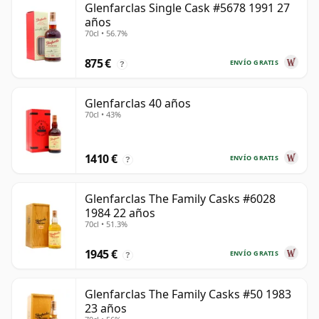
Glenfarclas Single Cask #5678 1991 27
años
70cl • 56.7%
875 €
ENVÍO GRATIS
?
Glenfarclas 40 años
70cl • 43%
1410 €
ENVÍO GRATIS
?
Glenfarclas The Family Casks #6028
1984 22 años
70cl • 51.3%
1945 €
ENVÍO GRATIS
?
Glenfarclas The Family Casks #50 1983
23 años