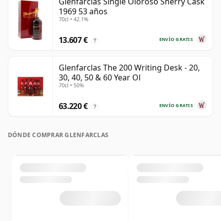
Glenfarclas Single Oloroso Sherry Cask
1969 53 años
70cl • 42.1%
13.607 €
ENVÍO GRATIS
?
Glenfarclas The 200 Writing Desk - 20,
30, 40, 50 & 60 Year Ol
70cl • 50%
63.220 €
ENVÍO GRATIS
?
DÓNDE COMPRAR GLENFARCLAS