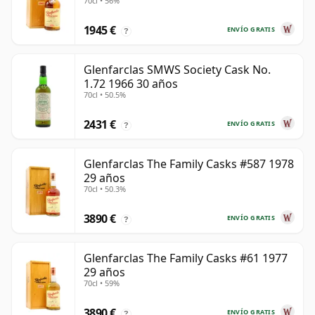
70cl • 56%
1945 €
ENVÍO GRATIS
?
Glenfarclas SMWS Society Cask No.
1.72 1966 30 años
70cl • 50.5%
2431 €
ENVÍO GRATIS
?
Glenfarclas The Family Casks #587 1978
29 años
70cl • 50.3%
3890 €
ENVÍO GRATIS
?
Glenfarclas The Family Casks #61 1977
29 años
70cl • 59%
3890 €
ENVÍO GRATIS
?