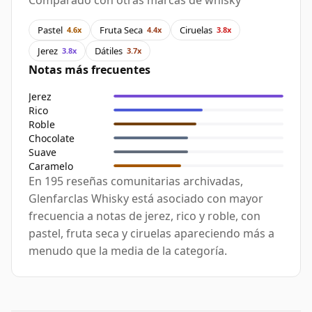
Comparado con otras marcas de whisky
Pastel
Fruta Seca
Ciruelas
4.6x
4.4x
3.8x
Jerez
Dátiles
3.8x
3.7x
Notas más frecuentes
Jerez
Rico
Roble
Chocolate
Suave
Caramelo
En 195 reseñas comunitarias archivadas,
Glenfarclas Whisky está asociado con mayor
frecuencia a notas de jerez, rico y roble, con
pastel, fruta seca y ciruelas apareciendo más a
menudo que la media de la categoría.