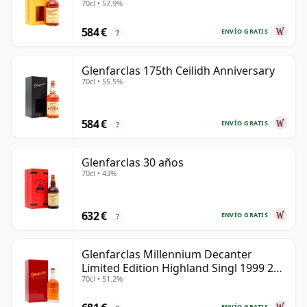
70cl • 57.9%
584 €
ENVÍO GRATIS
?
Glenfarclas 175th Ceilidh Anniversary
70cl • 55.5%
584 €
ENVÍO GRATIS
?
Glenfarclas 30 años
70cl • 43%
632 €
ENVÍO GRATIS
?
Glenfarclas Millennium Decanter
Limited Edition Highland Singl 1999 25
70cl • 51.2%
años
ENVÍO GRATIS