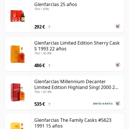
Glenfarclas 25 años
70cl • 43%
292 €
?
Glenfarclas Limited Edition Sherry Cask
S 1993 22 años
70cl • 45.8%
486 €
?
Glenfarclas Millennium Decanter
Limited Edition Highland Singl 2000 24
70cl • 47.4%
años
535 €
ENVÍO GRATIS
?
Glenfarclas The Family Casks #5623
1991 15 años