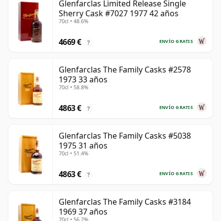
Glenfarclas Limited Release Single
Sherry Cask #7027 1977 42 años
70cl • 48.6%
4669 €
ENVÍO GRATIS
?
Glenfarclas The Family Casks #2578
1973 33 años
70cl • 58.8%
4863 €
ENVÍO GRATIS
?
Glenfarclas The Family Casks #5038
1975 31 años
70cl • 51.4%
4863 €
ENVÍO GRATIS
?
Glenfarclas The Family Casks #3184
1969 37 años
70cl • 56.2%