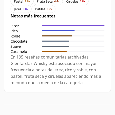
Pastel
Fruta Seca
Ciruelas
4.6x
4.4x
3.8x
Jerez
Dátiles
3.8x
3.7x
Notas más frecuentes
Jerez
Rico
Roble
Chocolate
Suave
Caramelo
En 195 reseñas comunitarias archivadas,
Glenfarclas Whisky está asociado con mayor
frecuencia a notas de jerez, rico y roble, con
pastel, fruta seca y ciruelas apareciendo más a
menudo que la media de la categoría.