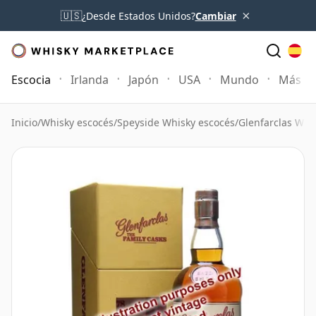
×
🇺🇸
¿Desde Estados Unidos?
Cambiar
Escocia
Irlanda
Japón
USA
Mundo
Más
Inicio
/
Whisky escocés
/
Speyside Whisky escocés
/
Glenfarclas Whi