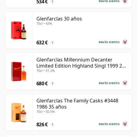
534 €
ENVÍO GRATIS
?
Glenfarclas 30 años
70cl • 43%
632 €
ENVÍO GRATIS
?
Glenfarclas Millennium Decanter
Limited Edition Highland Singl 1999 25
70cl • 51.2%
años
680 €
ENVÍO GRATIS
?
Glenfarclas The Family Casks #3448
1986 35 años
70cl • 50.5%
826 €
ENVÍO GRATIS
?