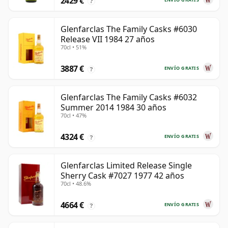
2429 €
?
Glenfarclas The Family Casks #6030
Release VII 1984 27 años
70cl • 51%
3887 €
ENVÍO GRATIS
?
Glenfarclas The Family Casks #6032
Summer 2014 1984 30 años
70cl • 47%
4324 €
ENVÍO GRATIS
?
Glenfarclas Limited Release Single
Sherry Cask #7027 1977 42 años
70cl • 48.6%
4664 €
ENVÍO GRATIS
?