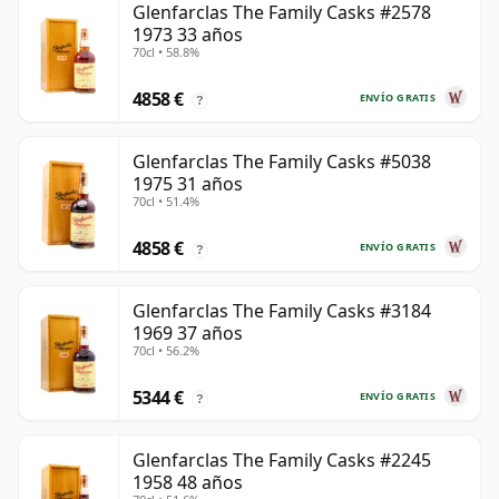
Glenfarclas The Family Casks #2578
1973 33 años
70cl • 58.8%
4858 €
ENVÍO GRATIS
?
Glenfarclas The Family Casks #5038
1975 31 años
70cl • 51.4%
4858 €
ENVÍO GRATIS
?
Glenfarclas The Family Casks #3184
1969 37 años
70cl • 56.2%
5344 €
ENVÍO GRATIS
?
Glenfarclas The Family Casks #2245
1958 48 años