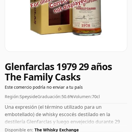
Glenfarclas 1979 29 años
The Family Casks
Este comercio podría no enviar a tu país
Región:
Speyside
Graduación:
50.6%
Volumen:
70cl
Una expresión (el término utilizado para un
embotellado) de whisky escocés destilado en la
destilería Glenfarclas y luego envejecido durante 29
años. El ABV de este whisky es un gratificante 50,6%.
Disponible en:
The Whisky Exchange