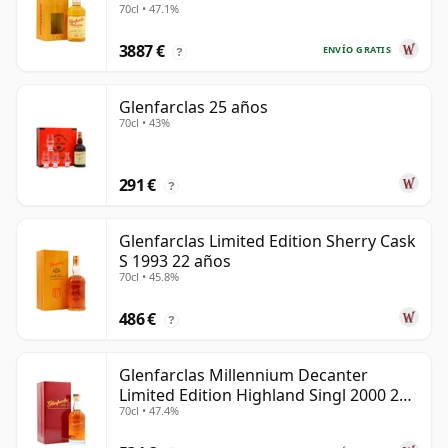
70cl • 47.1%
3887 €
ENVÍO GRATIS
?
Glenfarclas 25 años
70cl • 43%
291 €
?
Glenfarclas Limited Edition Sherry Cask
S 1993 22 años
70cl • 45.8%
486 €
?
Glenfarclas Millennium Decanter
Limited Edition Highland Singl 2000 24
70cl • 47.4%
años