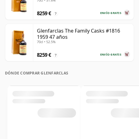
70cl • 51.6%
8259 €
ENVÍO GRATIS
?
Glenfarclas The Family Casks #1816
1959 47 años
70cl • 52.5%
8259 €
ENVÍO GRATIS
?
DÓNDE COMPRAR GLENFARCLAS