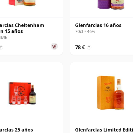
arclas Cheltenham
Glenfarclas 16 años
on 15 años
70cl • 46%
 46%
78 €
?
?
arclas 25 años
Glenfarclas Limited Edit