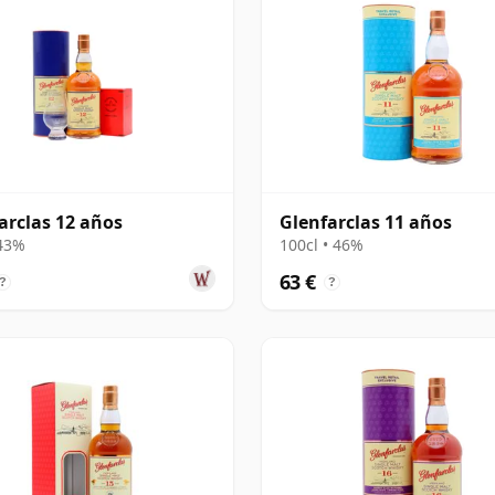
arclas 12 años
Glenfarclas 11 años
 43%
100cl • 46%
63 €
?
?