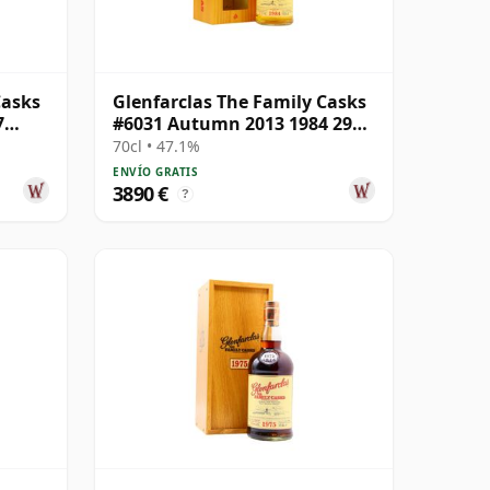
Casks
Glenfarclas The Family Casks
7
#6031 Autumn 2013 1984 29
años
70cl • 47.1%
ENVÍO GRATIS
3890 €
?