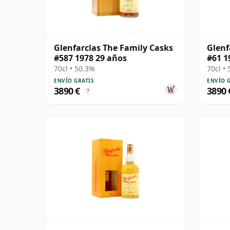
Glenfarclas The Family Casks
Glenf
#587 1978 29 años
#61 1
70cl • 50.3%
70cl •
ENVÍO GRATIS
ENVÍO 
3890 €
3890 
?