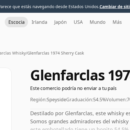
Parece que estás navegando desde Estados Unidos.
Cambiar de sit
Escocia
Irlanda
Japón
USA
Mundo
Más
arclas Whisky
/
Glenfarclas 1974 Sherry Cask
Glenfarclas 19
Este comercio podría no enviar a tu país
Región:
Speyside
Graduación:
54.5%
Volumen:
7
Destilado por Glenfarclas, este whisky e
Somos grandes admiradores del whisky 
este embotellado tiene un bonito 54,5%