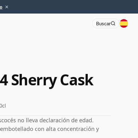
×
io
Buscar
74 Sherry Cask
0cl
scocés no lleva declaración de edad.
embotellado con alta concentración y
.