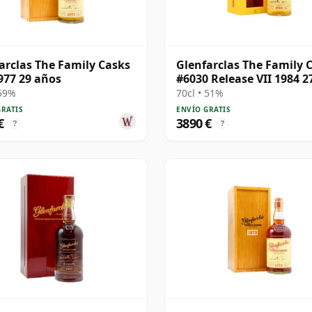
arclas The Family Casks
Glenfarclas The Family 
977 29 años
#6030 Release VII 1984 2
años
 59%
70cl • 51%
GRATIS
ENVÍO GRATIS
€
3890 €
?
?