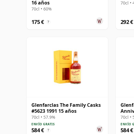
16 años
70cl •
70cl • 60%
175 €
292 €
?
Glenfarclas The Family Casks
Glenf
#5623 1991 15 años
Anniv
70cl • 57.9%
70cl •
ENVÍO GRATIS
ENVÍO 
584 €
584 €
?