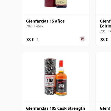
Glenfarclas 15 años
Glenf
Editi
70cl • 46%
70cl •
78 €
78 €
?
Glenfarclas 105 Cask Strength
Glenf