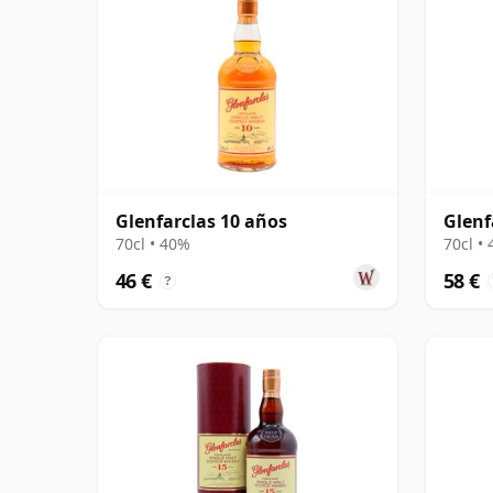
Glenfarclas 10 años
Glenf
70cl • 40%
70cl •
46 €
58 €
?