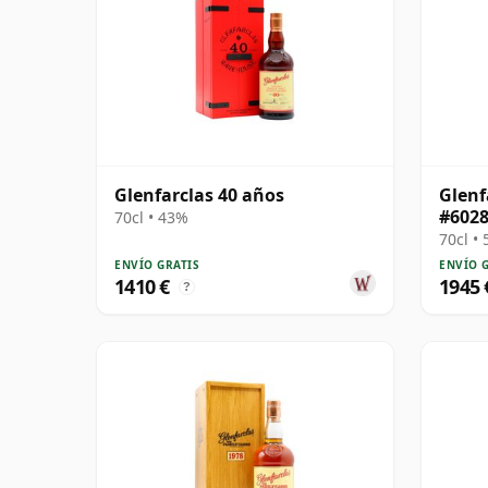
Glenfarclas 40 años
Glenf
#6028
70cl • 43%
70cl •
ENVÍO GRATIS
ENVÍO 
1410 €
1945 
?