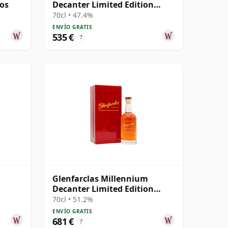
ños
Decanter Limited Edition
Highland Singl 2000 24 años
70cl • 47.4%
ENVÍO GRATIS
535 €
?
Glenfarclas Millennium
Decanter Limited Edition
Highland Singl 1999 25 años
70cl • 51.2%
ENVÍO GRATIS
681 €
?