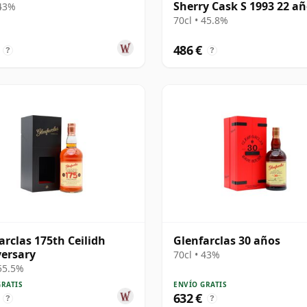
Sherry Cask S 1993 22 a
 43%
70cl • 45.8%
486 €
?
?
arclas 175th Ceilidh
Glenfarclas 30 años
ersary
70cl • 43%
 55.5%
GRATIS
ENVÍO GRATIS
632 €
?
?