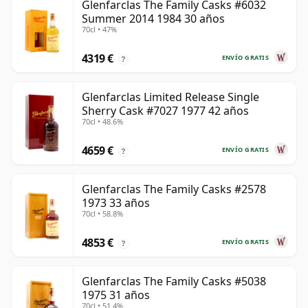
Glenfarclas The Family Casks #6032
Summer 2014 1984 30 años
70cl • 47%
4319 €
ENVÍO GRATIS
?
Glenfarclas Limited Release Single
Sherry Cask #7027 1977 42 años
70cl • 48.6%
4659 €
ENVÍO GRATIS
?
Glenfarclas The Family Casks #2578
1973 33 años
70cl • 58.8%
4853 €
ENVÍO GRATIS
?
Glenfarclas The Family Casks #5038
1975 31 años
70cl • 51.4%