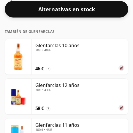
whisky para realzar la textura y abrir el espíritu.
Alternativas en stock
TAMBIÉN DE GLENFARCLAS
Glenfarclas 10 años
70cl • 40%
46 €
?
Glenfarclas 12 años
70cl • 43%
58 €
?
Glenfarclas 11 años
100cl • 46%