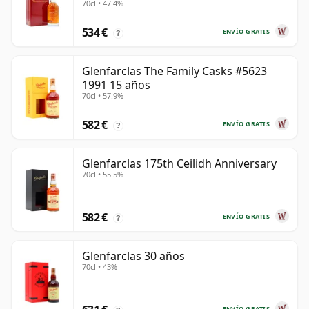
70cl • 47.4%
años
534 €
ENVÍO GRATIS
?
Glenfarclas The Family Casks #5623
1991 15 años
70cl • 57.9%
582 €
ENVÍO GRATIS
?
Glenfarclas 175th Ceilidh Anniversary
70cl • 55.5%
582 €
ENVÍO GRATIS
?
Glenfarclas 30 años
70cl • 43%
ENVÍO GRATIS