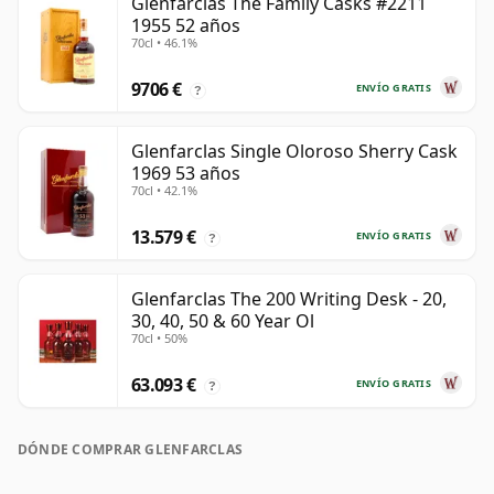
Glenfarclas The Family Casks #2211
1955 52 años
70cl • 46.1%
9706 €
ENVÍO GRATIS
?
Glenfarclas Single Oloroso Sherry Cask
1969 53 años
70cl • 42.1%
13.579 €
ENVÍO GRATIS
?
Glenfarclas The 200 Writing Desk - 20,
30, 40, 50 & 60 Year Ol
70cl • 50%
63.093 €
ENVÍO GRATIS
?
DÓNDE COMPRAR GLENFARCLAS