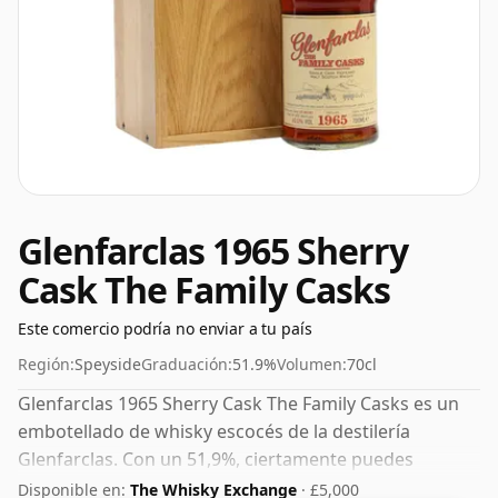
Glenfarclas 1965 Sherry
Cask The Family Casks
Este comercio podría no enviar a tu país
Región:
Speyside
Graduación:
51.9%
Volumen:
70cl
Glenfarclas 1965 Sherry Cask The Family Casks es un
embotellado de whisky escocés de la destilería
Glenfarclas. Con un 51,9%, ciertamente puedes
agregar una o dos gotas de agua decente a este
Disponible en:
The Whisky Exchange
· £5,000