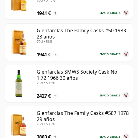
70cl • 51.3%
1941 €
ENVÍO GRATIS
?
Glenfarclas The Family Casks #50 1983
23 años
70cl • 56%
1941 €
ENVÍO GRATIS
?
Glenfarclas SMWS Society Cask No.
1.72 1966 30 años
70cl • 50.5%
2427 €
ENVÍO GRATIS
?
Glenfarclas The Family Casks #587 1978
29 años
70cl • 50.3%
3883 €
ENVÍO GRATIS
?