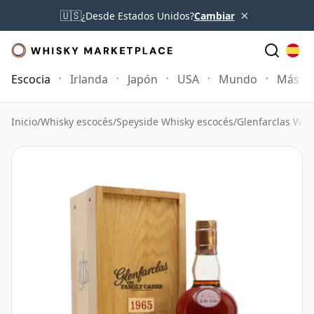
×
🇺🇸
¿Desde Estados Unidos?
Cambiar
Escocia
Irlanda
Japón
USA
Mundo
Más
Inicio
/
Whisky escocés
/
Speyside Whisky escocés
/
Glenfarclas Whi