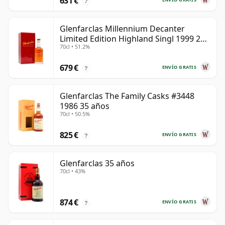
631 €
?
Glenfarclas Millennium Decanter
Limited Edition Highland Singl 1999 25
70cl • 51.2%
años
679 €
ENVÍO GRATIS
?
Glenfarclas The Family Casks #3448
1986 35 años
70cl • 50.5%
825 €
ENVÍO GRATIS
?
Glenfarclas 35 años
70cl • 43%
874 €
ENVÍO GRATIS
?