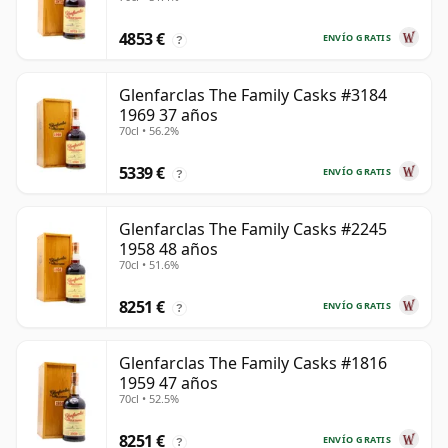
4853 €
ENVÍO GRATIS
?
Glenfarclas The Family Casks #3184
1969 37 años
70cl • 56.2%
5339 €
ENVÍO GRATIS
?
Glenfarclas The Family Casks #2245
1958 48 años
70cl • 51.6%
8251 €
ENVÍO GRATIS
?
Glenfarclas The Family Casks #1816
1959 47 años
70cl • 52.5%
8251 €
ENVÍO GRATIS
?