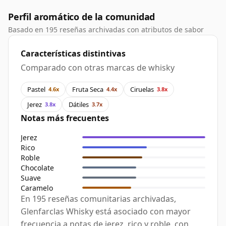
Perfil aromático de la comunidad
Basado en 195 reseñas archivadas con atributos de sabor
Características distintivas
Comparado con otras marcas de whisky
Pastel
Fruta Seca
Ciruelas
4.6x
4.4x
3.8x
Jerez
Dátiles
3.8x
3.7x
Notas más frecuentes
Jerez
Rico
Roble
Chocolate
Suave
Caramelo
En 195 reseñas comunitarias archivadas,
Glenfarclas Whisky está asociado con mayor
frecuencia a notas de jerez, rico y roble, con