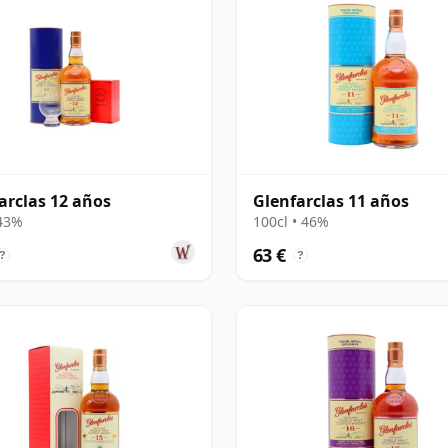
arclas 12 años
Glenfarclas 11 años
 43%
100cl • 46%
63 €
?
?