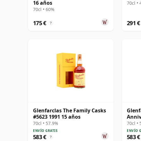
16 años
70cl •
70cl • 60%
175 €
291 €
?
Glenfarclas The Family Casks
Glenf
#5623 1991 15 años
Anniv
70cl • 57.9%
70cl •
ENVÍO GRATIS
ENVÍO 
583 €
583 €
?