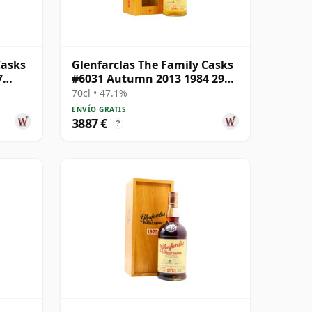
Casks
Glenfarclas The Family Casks
7
#6031 Autumn 2013 1984 29
años
70cl • 47.1%
ENVÍO GRATIS
3887 €
?