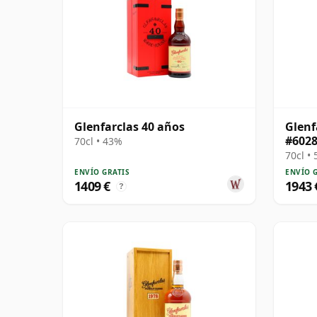
Glenfarclas 40 años
Glenf
#6028
70cl • 43%
70cl •
ENVÍO GRATIS
ENVÍO 
1409 €
1943 
?