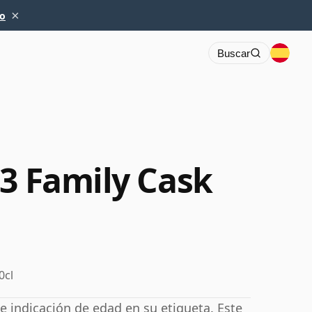
×
io
Buscar
63 Family Cask
0cl
ne indicación de edad en su etiqueta. Este