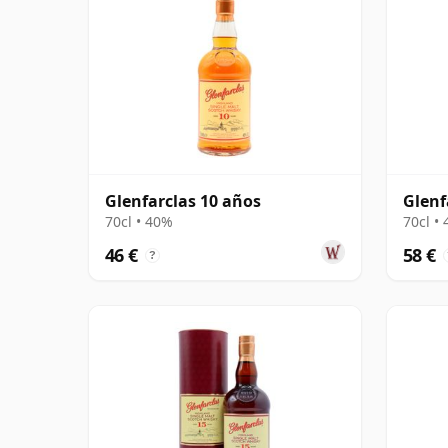
Glenfarclas 10 años
Glenf
70cl • 40%
70cl •
46 €
58 €
?