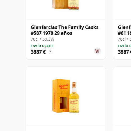
Glenfarclas The Family Casks
Glenf
#587 1978 29 años
#61 1
70cl • 50.3%
70cl •
ENVÍO GRATIS
ENVÍO 
3887 €
3887 
?