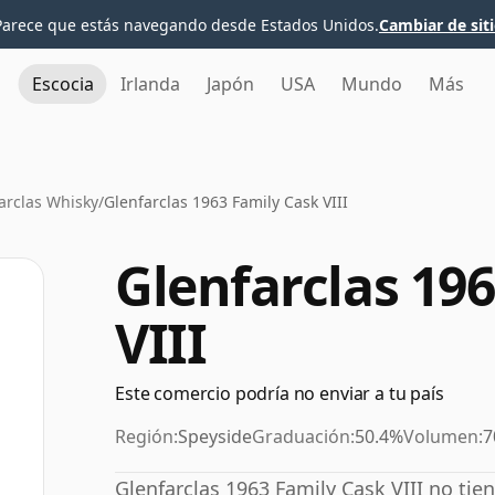
Parece que estás navegando desde Estados Unidos.
Cambiar de sit
Escocia
Irlanda
Japón
USA
Mundo
Más
arclas Whisky
/
Glenfarclas 1963 Family Cask VIII
Glenfarclas 19
VIII
Este comercio podría no enviar a tu país
Región:
Speyside
Graduación:
50.4%
Volumen:
7
Glenfarclas 1963 Family Cask VIII no tie