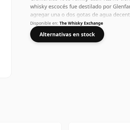
whisky escocés fue destilado por Glenfa
agregar una o dos gotas de agua decente 
abrir el espíritu.
Disponible en:
The Whisky Exchange
Alternativas en stock