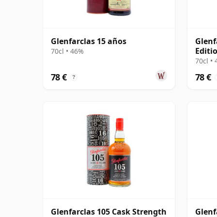
Glenfarclas 15 años
Glenf
Editi
70cl • 46%
70cl •
78 €
78 €
?
Glenfarclas 105 Cask Strength
Glenf