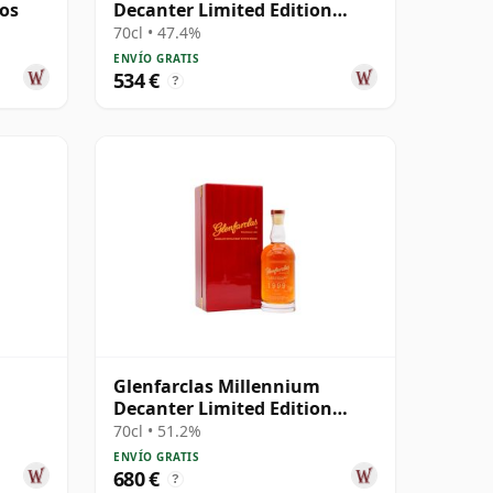
ños
Decanter Limited Edition
Highland Singl 2000 24 años
70cl • 47.4%
ENVÍO GRATIS
534 €
?
Glenfarclas Millennium
Decanter Limited Edition
Highland Singl 1999 25 años
70cl • 51.2%
ENVÍO GRATIS
680 €
?