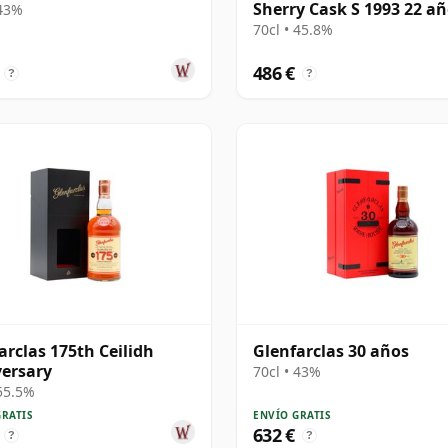
Sherry Cask S 1993 22 a
 43%
70cl • 45.8%
486 €
?
?
arclas 175th Ceilidh
Glenfarclas 30 años
ersary
70cl • 43%
 55.5%
GRATIS
ENVÍO GRATIS
632 €
?
?