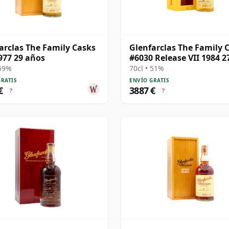
arclas The Family Casks
Glenfarclas The Family 
977 29 años
#6030 Release VII 1984 2
años
 59%
70cl • 51%
GRATIS
ENVÍO GRATIS
€
3887 €
?
?