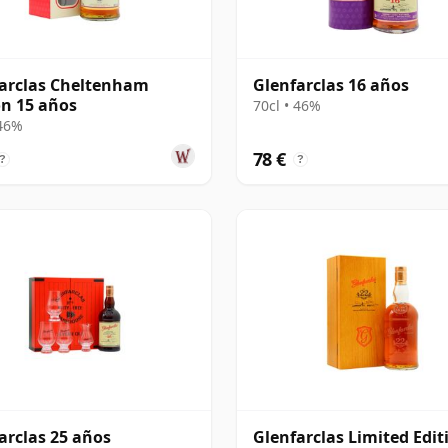
arclas Cheltenham
Glenfarclas 16 años
on 15 años
70cl • 46%
 46%
78 €
?
?
arclas 25 años
Glenfarclas Limited Edit