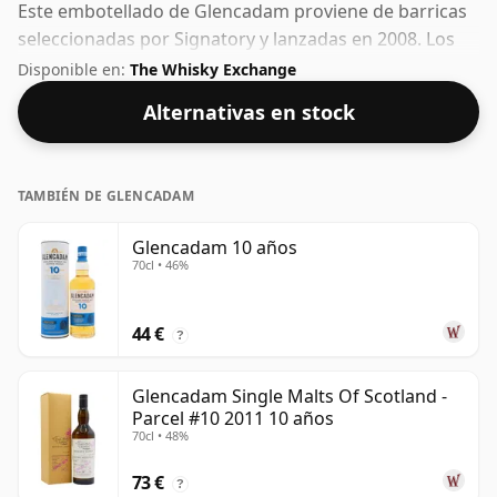
Este embotellado de Glencadam proviene de barricas
seleccionadas por Signatory y lanzadas en 2008. Los
fanáticos de los whiskies de mayor graduación no se
Disponible en:
The Whisky Exchange
sentirán decepcionados con este embotellado que
Alternativas en stock
tiene un 57,6% ABV.
TAMBIÉN DE GLENCADAM
Glencadam 10 años
70cl • 46%
44 €
?
Glencadam Single Malts Of Scotland -
Parcel #10 2011 10 años
70cl • 48%
73 €
?