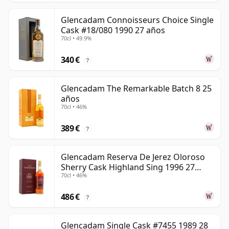
Glencadam Connoisseurs Choice Single
Cask #18/080 1990 27 años
70cl • 49.9%
340 €
?
Glencadam The Remarkable Batch 8 25
años
70cl • 46%
389 €
?
Glencadam Reserva De Jerez Oloroso
Sherry Cask Highland Sing 1996 27
70cl • 46%
años
486 €
?
Glencadam Single Cask #7455 1989 28