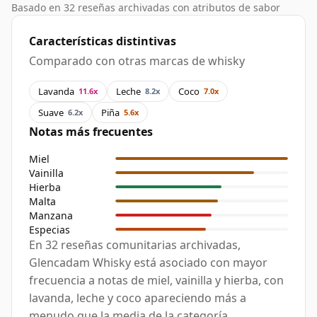
Basado en 32 reseñas archivadas con atributos de sabor
Características distintivas
Comparado con otras marcas de whisky
Lavanda
Leche
Coco
11.6x
8.2x
7.0x
Suave
Piña
6.2x
5.6x
Notas más frecuentes
Miel
Vainilla
Hierba
Malta
Manzana
Especias
En 32 reseñas comunitarias archivadas,
Glencadam Whisky está asociado con mayor
frecuencia a notas de miel, vainilla y hierba, con
lavanda, leche y coco apareciendo más a
menudo que la media de la categoría.