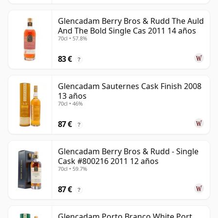
Glencadam Berry Bros & Rudd The Auld
And The Bold Single Cas 2011 14 años
70cl • 57.8%
83 €
?
Glencadam Sauternes Cask Finish 2008
13 años
70cl • 46%
87 €
?
Glencadam Berry Bros & Rudd - Single
Cask #800216 2011 12 años
70cl • 59.7%
87 €
?
Glencadam Porto Branco White Port