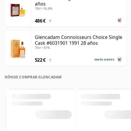
años
70cl • 56.8%
486 €
?
Glencadam Connoisseurs Choice Single
Cask #6031901 1991 28 años
70cl • 41%
522 €
ENVÍO GRATIS
?
DÓNDE COMPRAR GLENCADAM