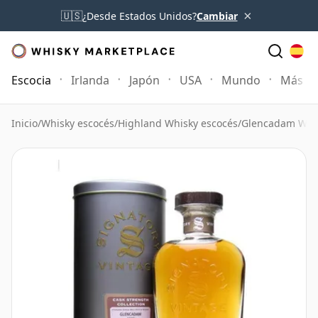
×
🇺🇸
¿Desde Estados Unidos?
Cambiar
Escocia
Irlanda
Japón
USA
Mundo
Más
Inicio
/
Whisky escocés
/
Highland Whisky escocés
/
Glencadam Whi