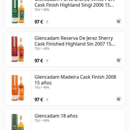
Cask Finish Highland Singl 2006 15
70cl • 46%
años
97 €
?
Glencadam Reserva De Jerez Sherry
Cask Finished Highland Sin 2007 15
70cl • 46%
años
97 €
?
Glencadam Madeira Cask Finish 2008
15 años
70cl • 46%
97 €
?
Glencadam 18 años
70cl • 46%