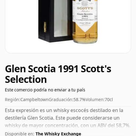
Glen Scotia 1991 Scott's
Selection
Este comercio podría no enviar a tu país
Región:
Campbeltown
Graduación:
58.7%
Volumen:
70cl
Esta expresión es un whisky escocés destilado en la
destilería Glen Scotia. Este puede considerarse un
whisky de mayor concentración, con un ABV del 58,7%.
Se presenta en el tamaño de embotellado habitual de
Disponible en:
The Whisky Exchange