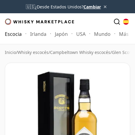
×
🇺🇸
¿Desde Estados Unidos?
Cambiar
Escocia
Irlanda
Japón
USA
Mundo
Más
Inicio
/
Whisky escocés
/
Campbeltown Whisky escocés
/
Glen Scotia