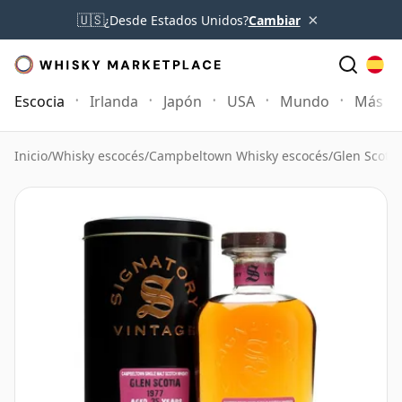
×
🇺🇸
¿Desde Estados Unidos?
Cambiar
Escocia
Irlanda
Japón
USA
Mundo
Más
Inicio
/
Whisky escocés
/
Campbeltown Whisky escocés
/
Glen Scotia