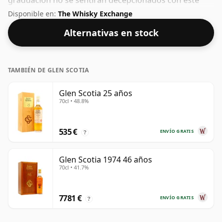
graduación no se sentirán decepcionados con este
embotellado que tiene un 52,5% ABV.
Disponible en:
The Whisky Exchange
Alternativas en stock
TAMBIÉN DE GLEN SCOTIA
Glen Scotia 25 años
70cl • 48.8%
535 €
ENVÍO GRATIS
?
Glen Scotia 1974 46 años
70cl • 41.7%
7781 €
ENVÍO GRATIS
?