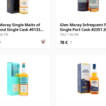
Moray Single Malts of
Glen Moray Infrequent F
and Single Cask #5133
Single Port Cask #2351 2
10 años
14 años
 58.7%
70cl • 56.9%
78 €
?
?