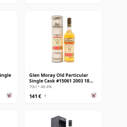
ingle
Glen Moray Old Particular
Single Cask #15061 2003 18
años
70cl • 48.4%
141 €
?