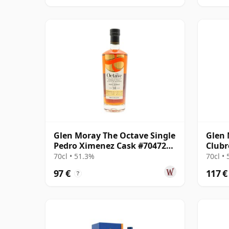
Glen Moray The Octave Single
Glen 
Pedro Ximenez Cask #7047245
Clubr
2008 16 años
Cask 
70cl • 51.3%
70cl •
97 €
117 €
?