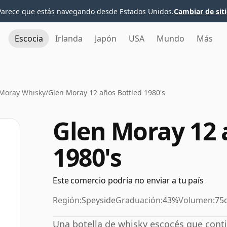
Parece que estás navegando desde Estados Unidos.
Cambiar de sit
Escocia
Irlanda
Japón
USA
Mundo
Más
Moray Whisky
/
Glen Moray 12 años Bottled 1980's
Glen Moray 12 
1980's
Este comercio podría no enviar a tu país
Región:
Speyside
Graduación:
43%
Volumen:
75c
Una botella de whisky escocés que conti