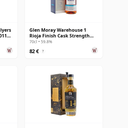
lyers
Glen Moray Warehouse 1
011
Rioja Finish Cask Strength
Speyside Si 2015 8 años
70cl • 59.8%
82 €
?