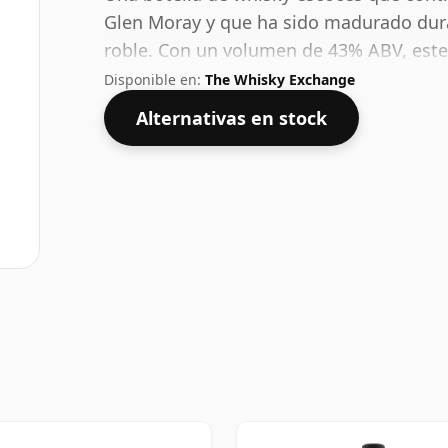
Glen Moray y que ha sido madurado dur
roble. Con un volumen de 43% ABV, este
concentración óptima para beber. Se dis
Disponible en:
The Whisky Exchange
Alternativas en stock