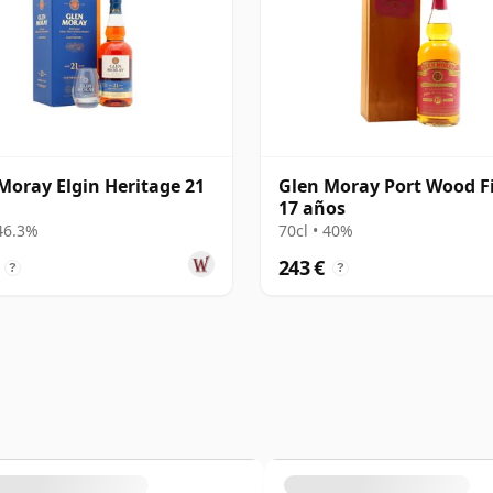
Moray Elgin Heritage 21
Glen Moray Port Wood F
17 años
 46.3%
70cl • 40%
243 €
?
?