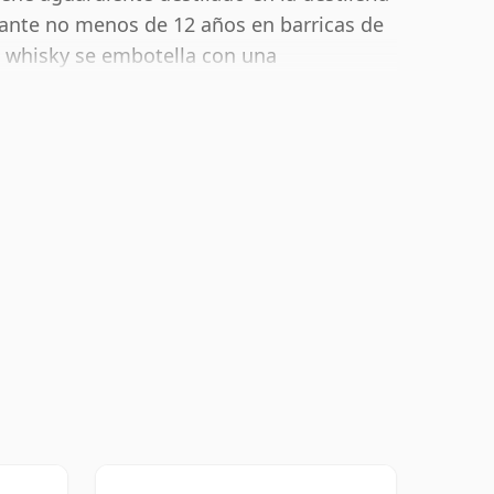
ante no menos de 12 años en barricas de
 whisky se embotella con una
fruta solo o con una gota de agua.