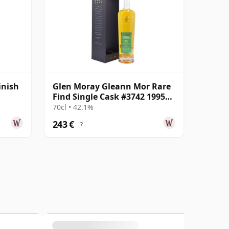
inish
Glen Moray Gleann Mor Rare
Find Single Cask #3742 1995
28 años
70cl • 42.1%
243 €
?