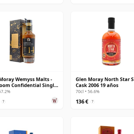
Moray Wemyss Malts -
Glen Moray North Star S
oom Confidential Single
Cask 2006 19 años
2007 14 años
 57.2%
70cl • 56.6%
136 €
?
?