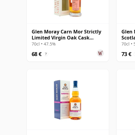
Glen Moray Carn Mor Strictly
Glen 
Limited Virgin Oak Cask
Scotl
Finish S 2013 8 años
2007 
70cl • 47.5%
70cl •
68 €
73 €
?