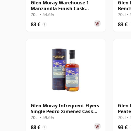
Glen Moray Warehouse 1
Glen
Manzanilla Finish Cask
Benc
Strength Speysi 2008 13 años
Singl
70cl • 54.6%
70cl •
83 €
83 €
?
Glen Moray Infrequent Flyers
Glen
Single Pedro Ximenez Cask
Peate
#2352 2011 11 años
Stren
70cl • 59.6%
70cl •
88 €
93 €
?