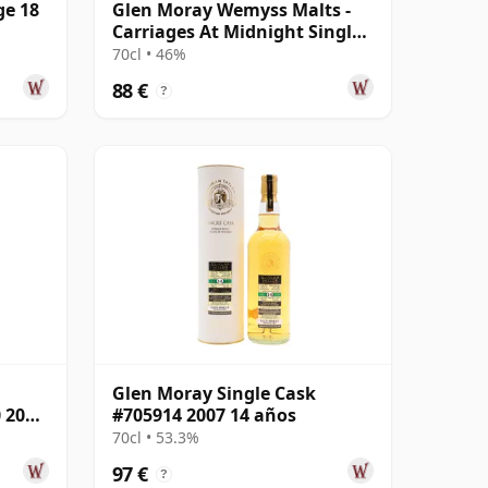
ge 18
Glen Moray Wemyss Malts -
Carriages At Midnight Single
Cask 2007 14 años
70cl • 46%
88 €
?
Glen Moray Single Cask
0 2008
#705914 2007 14 años
70cl • 53.3%
97 €
?