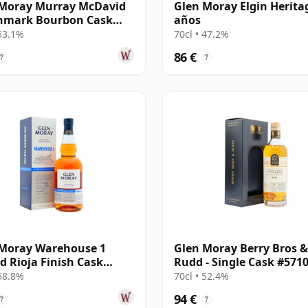
 Moray Murray McDavid
Glen Moray Elgin Herita
hmark Bourbon Cask
años
e Malt 2007 17 años
 53.1%
70cl • 47.2%
86 €
?
?
 Moray Warehouse 1
Glen Moray Berry Bros &
d Rioja Finish Cask
Rudd - Single Cask #571
gth Spey 2012 11 años
14 años
 58.8%
70cl • 52.4%
94 €
?
?