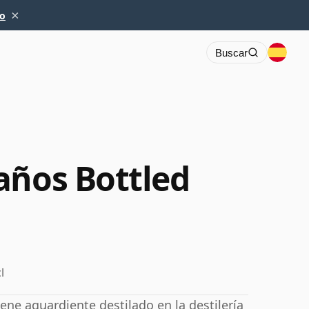
×
io
Buscar
años Bottled
l
ene aguardiente destilado en la destilería