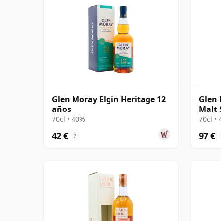
Glen Moray Elgin Heritage 12
Glen 
años
Malt 
70cl • 40%
70cl •
42 €
97 €
?