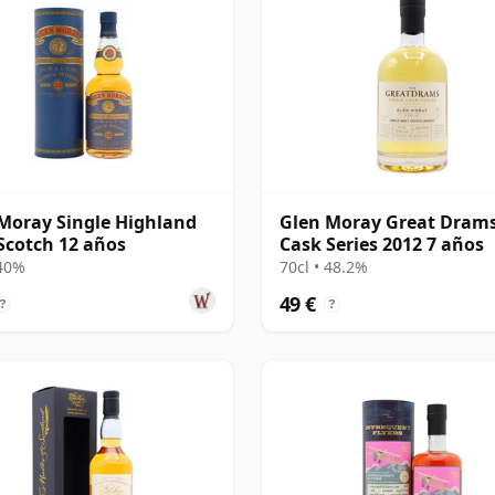
Moray Single Highland
Glen Moray Great Drams
Scotch 12 años
Cask Series 2012 7 años
 40%
70cl • 48.2%
49 €
?
?