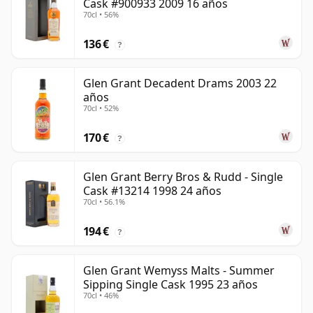
Cask #900933 2009 16 años
70cl • 56%
136 €
?
Glen Grant Decadent Drams 2003 22
años
70cl • 52%
170 €
?
Glen Grant Berry Bros & Rudd - Single
Cask #13214 1998 24 años
70cl • 56.1%
194 €
?
Glen Grant Wemyss Malts - Summer
Sipping Single Cask 1995 23 años
70cl • 46%