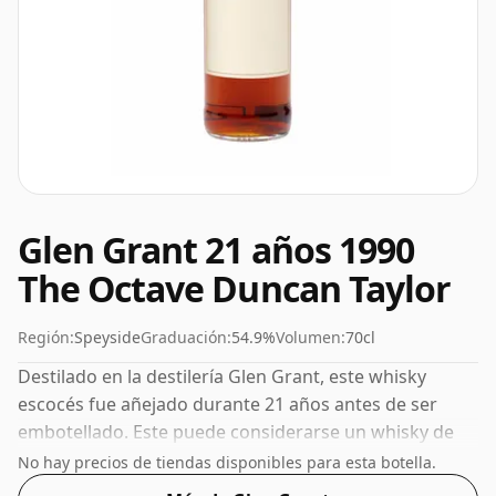
Glen Grant 21 años 1990
The Octave Duncan Taylor
Región:
Speyside
Graduación:
54.9%
Volumen:
70cl
Destilado en la destilería Glen Grant, este whisky
escocés fue añejado durante 21 años antes de ser
embotellado. Este puede considerarse un whisky de
mayor concentración, con un ABV del 54,9%. Se
No hay precios de tiendas disponibles para esta botella.
presenta en el tamaño de embotellado habitual de 70