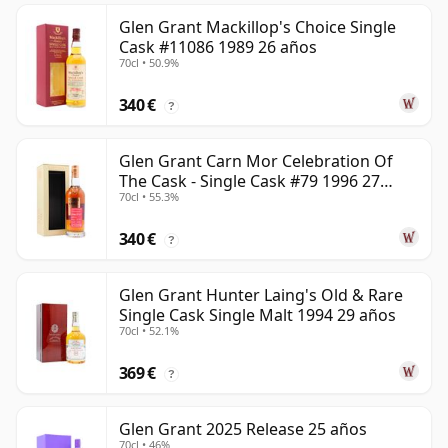
Glen Grant Mackillop's Choice Single
Cask #11086 1989 26 años
70cl • 50.9%
340 €
?
Glen Grant Carn Mor Celebration Of
The Cask - Single Cask #79 1996 27
70cl • 55.3%
años
340 €
?
Glen Grant Hunter Laing's Old & Rare
Single Cask Single Malt 1994 29 años
70cl • 52.1%
369 €
?
Glen Grant 2025 Release 25 años
70cl • 46%