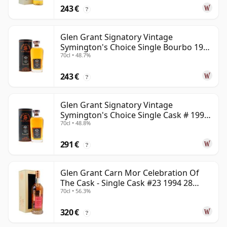
243 €
?
Glen Grant Signatory Vintage
Symington's Choice Single Bourbo 1995
70cl • 48.7%
30 años
243 €
?
Glen Grant Signatory Vintage
Symington's Choice Single Cask # 1995
70cl • 48.8%
30 años
291 €
?
Glen Grant Carn Mor Celebration Of
The Cask - Single Cask #23 1994 28
70cl • 56.3%
años
320 €
?