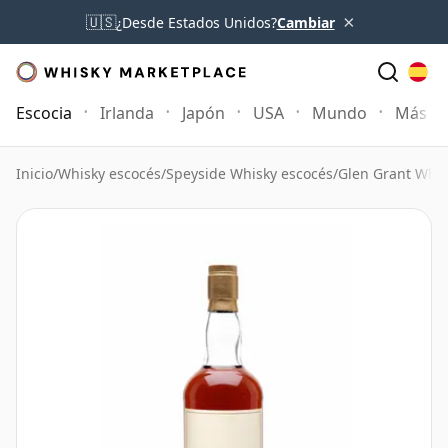
×
🇺🇸
¿Desde Estados Unidos?
Cambiar
Escocia
Irlanda
Japón
USA
Mundo
Más
Inicio
/
Whisky escocés
/
Speyside Whisky escocés
/
Glen Grant Whis