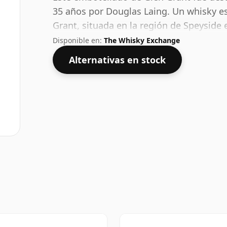
35 años por Douglas Laing. Un whisky es
Grant, situada en la región de Speyside 
de mayor graduación no se sentirán de
Disponible en:
The Whisky Exchange
tiene un 50% ABV.
Alternativas en stock