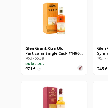
Glen Grant Xtra Old
Glen 
Particular Single Cask #14969
Symin
1985 35 años
Bourb
70cl • 55.5%
70cl •
ENVÍO GRATIS
971 €
243 €
?