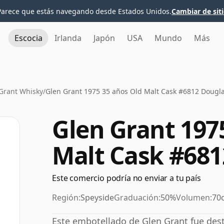
Parece que estás navegando desde Estados Unidos.
Cambiar de sit
Escocia
Irlanda
Japón
USA
Mundo
Más
Grant Whisky
/
Glen Grant 1975 35 años Old Malt Cask #6812 Dougl
Glen Grant 197
Malt Cask #681
Este comercio podría no enviar a tu país
Región:
Speyside
Graduación:
50%
Volumen:
70c
Este embotellado de Glen Grant fue dest