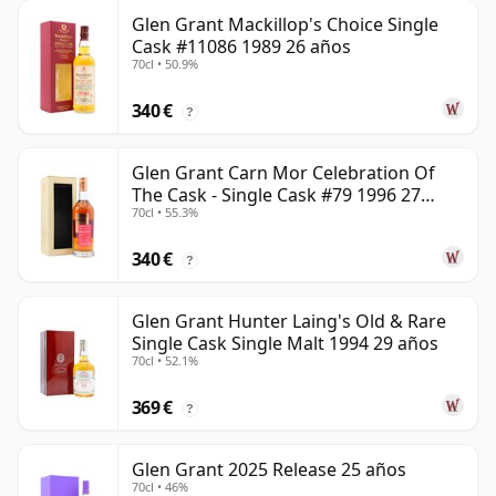
Glen Grant Mackillop's Choice Single
Cask #11086 1989 26 años
70cl • 50.9%
340 €
?
Glen Grant Carn Mor Celebration Of
The Cask - Single Cask #79 1996 27
70cl • 55.3%
años
340 €
?
Glen Grant Hunter Laing's Old & Rare
Single Cask Single Malt 1994 29 años
70cl • 52.1%
369 €
?
Glen Grant 2025 Release 25 años
70cl • 46%