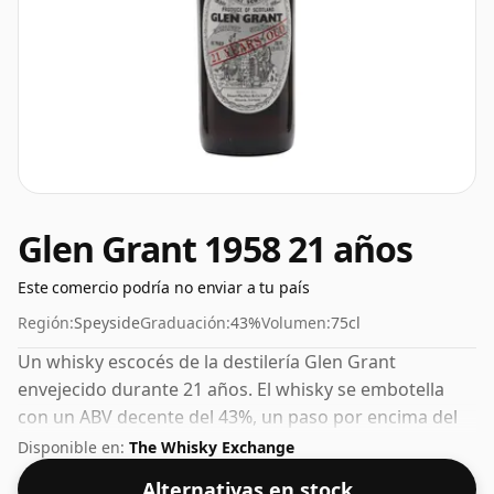
Glen Grant 1958 21 años
Este comercio podría no enviar a tu país
Región:
Speyside
Graduación:
43%
Volumen:
75cl
Un whisky escocés de la destilería Glen Grant
envejecido durante 21 años. El whisky se embotella
con un ABV decente del 43%, un paso por encima del
nivel estándar del 40%, y se envía en el tamaño de
Disponible en:
The Whisky Exchange
botella de facto de 75 cl.
Alternativas en stock