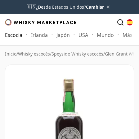
×
🇺🇸
¿Desde Estados Unidos?
Cambiar
Escocia
Irlanda
Japón
USA
Mundo
Más
Inicio
/
Whisky escocés
/
Speyside Whisky escocés
/
Glen Grant Whis