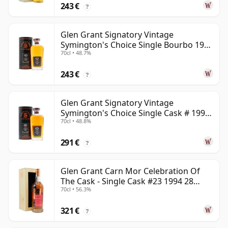
243 €
?
Glen Grant Signatory Vintage
Symington's Choice Single Bourbo 1995
70cl • 48.7%
30 años
243 €
?
Glen Grant Signatory Vintage
Symington's Choice Single Cask # 1995
70cl • 48.8%
30 años
291 €
?
Glen Grant Carn Mor Celebration Of
The Cask - Single Cask #23 1994 28
70cl • 56.3%
años
321 €
?