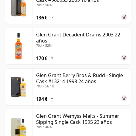
Cask #900933 2009 16 años
70cl • 56%
136 €
?
Glen Grant Decadent Drams 2003 22
años
70cl • 52%
170 €
?
Glen Grant Berry Bros & Rudd - Single
Cask #13214 1998 24 años
70cl • 56.1%
194 €
?
Glen Grant Wemyss Malts - Summer
Sipping Single Cask 1995 23 años
70cl • 46%