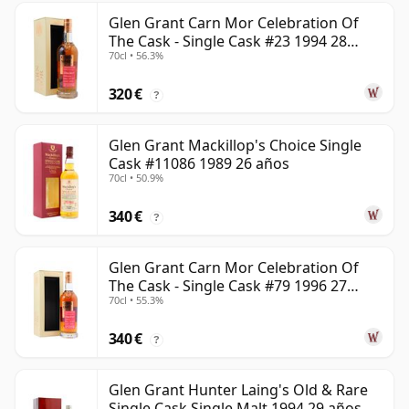
Glen Grant Carn Mor Celebration Of
The Cask - Single Cask #23 1994 28
70cl • 56.3%
años
320 €
?
Glen Grant Mackillop's Choice Single
Cask #11086 1989 26 años
70cl • 50.9%
340 €
?
Glen Grant Carn Mor Celebration Of
The Cask - Single Cask #79 1996 27
70cl • 55.3%
años
340 €
?
Glen Grant Hunter Laing's Old & Rare
Single Cask Single Malt 1994 29 años