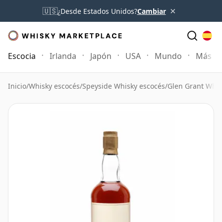
×
🇺🇸
¿Desde Estados Unidos?
Cambiar
Escocia
Irlanda
Japón
USA
Mundo
Más
Inicio
/
Whisky escocés
/
Speyside Whisky escocés
/
Glen Grant Whis