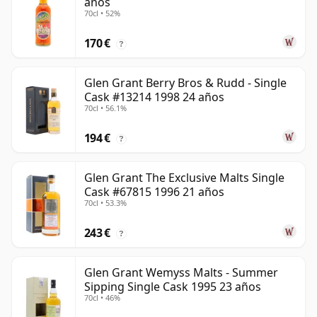
años
70cl • 52%
170 €
?
Glen Grant Berry Bros & Rudd - Single
Cask #13214 1998 24 años
70cl • 56.1%
194 €
?
Glen Grant The Exclusive Malts Single
Cask #67815 1996 21 años
70cl • 53.3%
243 €
?
Glen Grant Wemyss Malts - Summer
Sipping Single Cask 1995 23 años
70cl • 46%