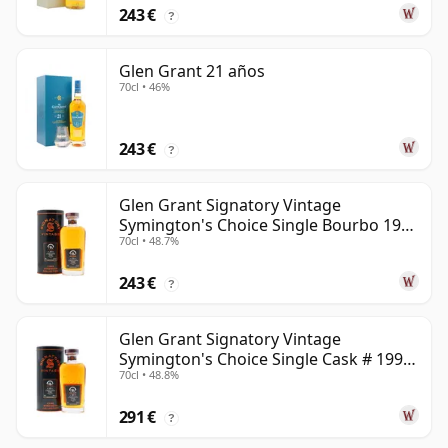
243 €
?
Glen Grant 21 años
70cl • 46%
243 €
?
Glen Grant Signatory Vintage
Symington's Choice Single Bourbo 1995
70cl • 48.7%
30 años
243 €
?
Glen Grant Signatory Vintage
Symington's Choice Single Cask # 1995
70cl • 48.8%
30 años
291 €
?