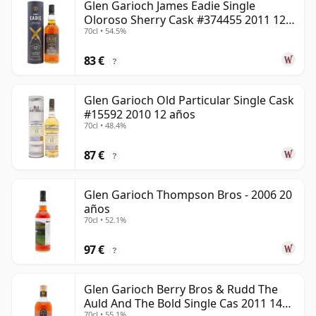
Glen Garioch James Eadie Single
Oloroso Sherry Cask #374455 2011 12
70cl • 54.5%
años
83 €
?
Glen Garioch Old Particular Single Cask
#15592 2010 12 años
70cl • 48.4%
87 €
?
Glen Garioch Thompson Bros - 2006 20
años
70cl • 52.1%
97 €
?
Glen Garioch Berry Bros & Rudd The
Auld And The Bold Single Cas 2011 14
70cl • 55.1%