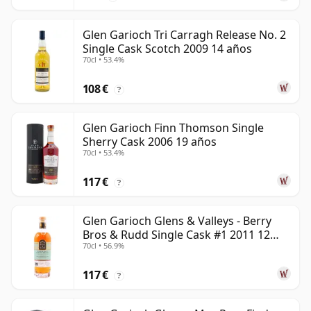
Glen Garioch Tri Carragh Release No. 2
Single Cask Scotch 2009 14 años
70cl • 53.4%
108 €
?
Glen Garioch Finn Thomson Single
Sherry Cask 2006 19 años
70cl • 53.4%
117 €
?
Glen Garioch Glens & Valleys - Berry
Bros & Rudd Single Cask #1 2011 12
70cl • 56.9%
años
117 €
?