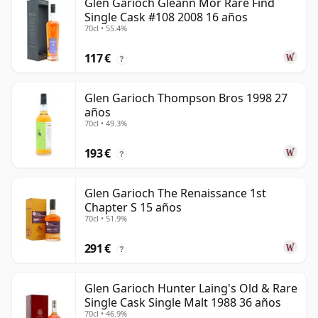
Glen Garioch Gleann Mor Rare Find
Single Cask #108 2008 16 años
70cl • 55.4%
117 €
?
Glen Garioch Thompson Bros 1998 27
años
70cl • 49.3%
193 €
?
Glen Garioch The Renaissance 1st
Chapter S 15 años
70cl • 51.9%
291 €
?
Glen Garioch Hunter Laing's Old & Rare
Single Cask Single Malt 1988 36 años
70cl • 46.9%