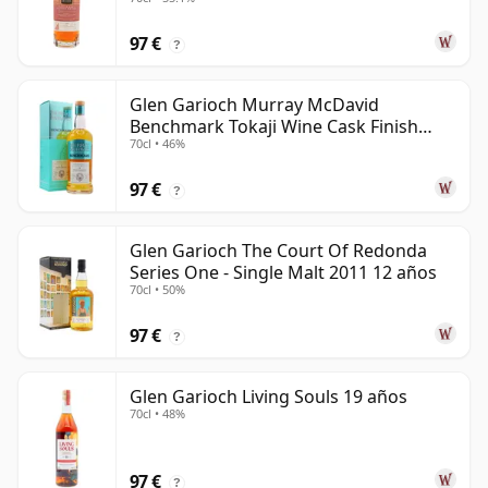
años
97 €
?
Glen Garioch Murray McDavid
Benchmark Tokaji Wine Cask Finish
70cl • 46%
2010 11 años
97 €
?
Glen Garioch The Court Of Redonda
Series One - Single Malt 2011 12 años
70cl • 50%
97 €
?
Glen Garioch Living Souls 19 años
70cl • 48%
97 €
?