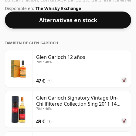
concentración, con un ABV del 52,3%. Se presenta en el
tamaño de embotellado habitual de 70 cl.
Disponible en:
The Whisky Exchange
Alternativas en stock
TAMBIÉN DE GLEN GARIOCH
Glen Garioch 12 años
70cl • 48%
47 €
?
Glen Garioch Signatory Vintage Un-
Chillfiltered Collection Sing 2011 14
70cl • 46%
años
49 €
?