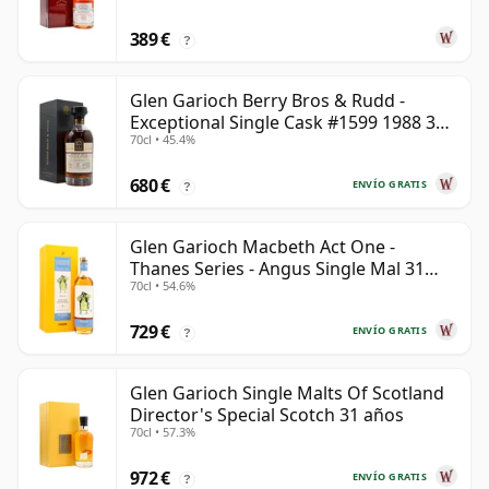
389 €
?
Glen Garioch Berry Bros & Rudd -
Exceptional Single Cask #1599 1988 34
70cl • 45.4%
años
680 €
ENVÍO GRATIS
?
Glen Garioch Macbeth Act One -
Thanes Series - Angus Single Mal 31
70cl • 54.6%
años
729 €
ENVÍO GRATIS
?
Glen Garioch Single Malts Of Scotland
Director's Special Scotch 31 años
70cl • 57.3%
972 €
ENVÍO GRATIS
?