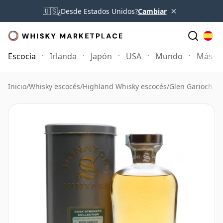
×
🇺🇸
¿Desde Estados Unidos?
Cambiar
Escocia
Irlanda
Japón
USA
Mundo
Más
Inicio
/
Whisky escocés
/
Highland Whisky escocés
/
Glen Garioch W