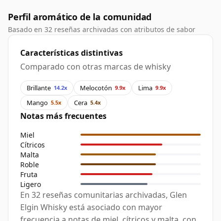
Perfil aromático de la comunidad
Basado en 32 reseñas archivadas con atributos de sabor
Características distintivas
Comparado con otras marcas de whisky
Brillante
Melocotón
Lima
14.2x
9.9x
9.9x
Mango
Cera
5.5x
5.4x
Notas más frecuentes
Miel
Cítricos
Malta
Roble
Fruta
Ligero
En 32 reseñas comunitarias archivadas, Glen
Elgin Whisky está asociado con mayor
frecuencia a notas de miel, cítricos y malta, con