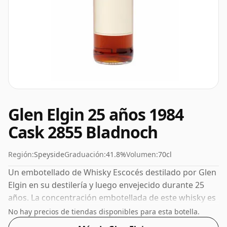
Glen Elgin 25 años 1984
Cask 2855 Bladnoch
Región:
Speyside
Graduación:
41.8%
Volumen:
70cl
Un embotellado de Whisky Escocés destilado por Glen
Elgin en su destilería y luego envejecido durante 25
años. La concentración embotellada de este whisky es
del 41,8%, que se sitúa en el extremo inferior de la
No hay precios de tiendas disponibles para esta botella.
escala de los whiskies. Aunque hoy en día muchos