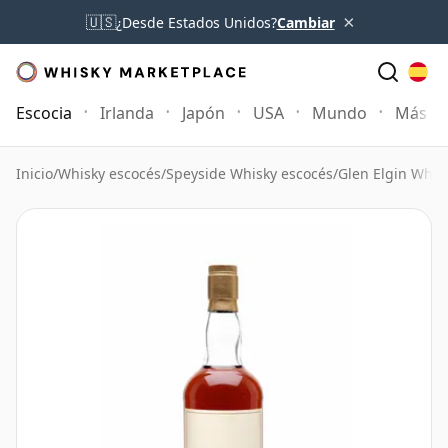
×
🇺🇸
¿Desde Estados Unidos?
Cambiar
Escocia
Irlanda
Japón
USA
Mundo
Más
Inicio
/
Whisky escocés
/
Speyside Whisky escocés
/
Glen Elgin Whis