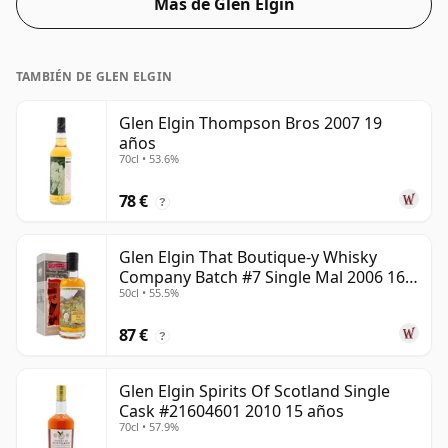
Más de Glen Elgin
consumidores presionan a los productores para que
embotellen más cerca del 43% o 46%, todavía hay
algunos whiskies finos de menor graduación.
TAMBIÉN DE GLEN ELGIN
Glen Elgin Thompson Bros 2007 19
años
70cl • 53.6%
78 €
?
Glen Elgin That Boutique-y Whisky
Company Batch #7 Single Mal 2006 16
50cl • 55.5%
años
87 €
?
Glen Elgin Spirits Of Scotland Single
Cask #21604601 2010 15 años
70cl • 57.9%