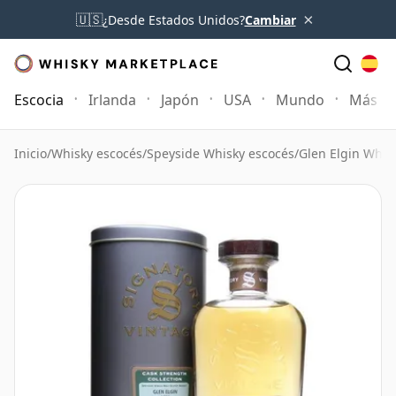
×
🇺🇸
¿Desde Estados Unidos?
Cambiar
Escocia
Irlanda
Japón
USA
Mundo
Más
Inicio
/
Whisky escocés
/
Speyside Whisky escocés
/
Glen Elgin Whis