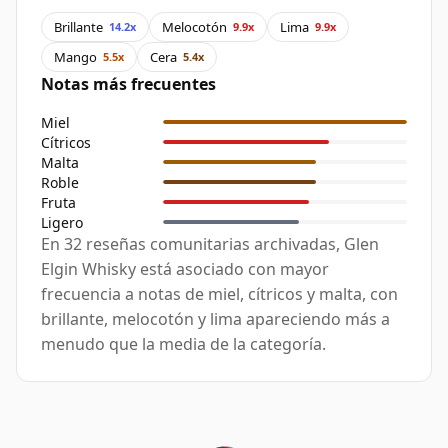
Brillante
Melocotón
Lima
14.2x
9.9x
9.9x
Mango
Cera
5.5x
5.4x
Notas más frecuentes
Miel
Cítricos
Malta
Roble
Fruta
Ligero
En 32 reseñas comunitarias archivadas, Glen
Elgin Whisky está asociado con mayor
frecuencia a notas de miel, cítricos y malta, con
brillante, melocotón y lima apareciendo más a
menudo que la media de la categoría.