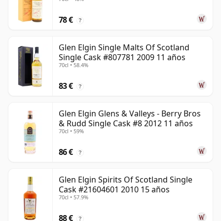
78 €
?
Glen Elgin Single Malts Of Scotland
Single Cask #807781 2009 11 años
70cl • 58.4%
83 €
?
Glen Elgin Glens & Valleys - Berry Bros
& Rudd Single Cask #8 2012 11 años
70cl • 59%
86 €
?
Glen Elgin Spirits Of Scotland Single
Cask #21604601 2010 15 años
70cl • 57.9%
88 €
?