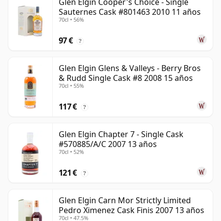
Glen Elgin Cooper's Choice - Single
Sauternes Cask #801463 2010 11 años
70cl • 56%
97 €
?
Glen Elgin Glens & Valleys - Berry Bros
& Rudd Single Cask #8 2008 15 años
70cl • 55%
117 €
?
Glen Elgin Chapter 7 - Single Cask
#570885/A/C 2007 13 años
70cl • 52%
121 €
?
Glen Elgin Carn Mor Strictly Limited
Pedro Ximenez Cask Finis 2007 13 años
70cl • 47.5%