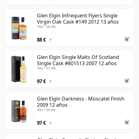
Glen Elgin Infrequent Flyers Single
Virgin Oak Cask #149 2012 13 años
70cl • 58.5%
88 €
?
Glen Elgin Single Malts Of Scotland
Single Cask #801513 2007 12 años
70cl • 57.5%
97 €
?
Glen Elgin Darkness - Moscatel Finish
2009 12 años
50cl • 55.6%
97 €
?