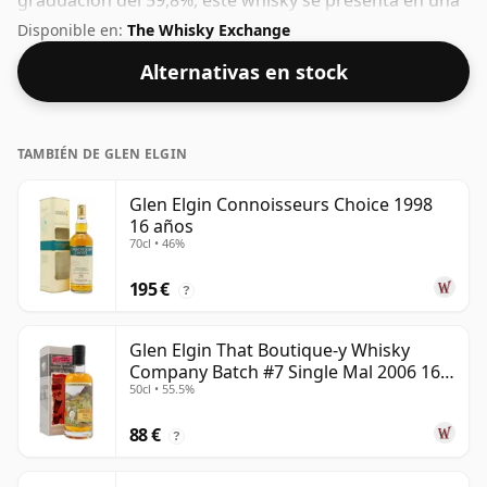
graduación del 59,8%, este whisky se presenta en una
botella de 70 cl.
Disponible en:
The Whisky Exchange
Alternativas en stock
TAMBIÉN DE GLEN ELGIN
Glen Elgin Connoisseurs Choice 1998
16 años
70cl • 46%
195 €
?
Glen Elgin That Boutique-y Whisky
Company Batch #7 Single Mal 2006 16
50cl • 55.5%
años
88 €
?