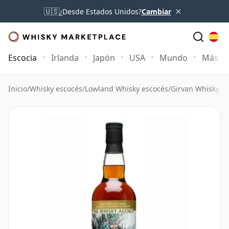
×
🇺🇸
¿Desde Estados Unidos?
Cambiar
Escocia
Irlanda
Japón
USA
Mundo
Más
Inicio
/
Whisky escocés
/
Lowland Whisky escocés
/
Girvan Whisky
/
G