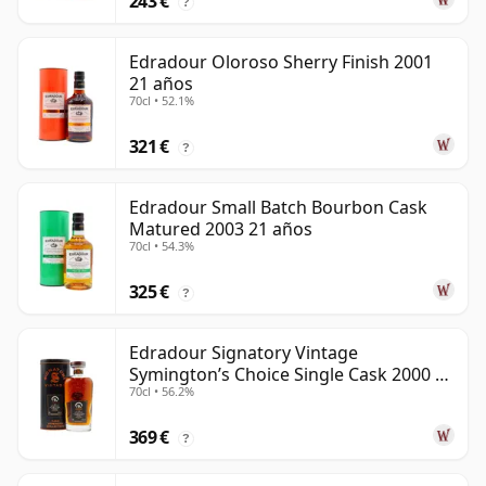
243 €
?
Edradour Oloroso Sherry Finish 2001
21 años
70cl • 52.1%
321 €
?
Edradour Small Batch Bourbon Cask
Matured 2003 21 años
70cl • 54.3%
325 €
?
Edradour Signatory Vintage
Symington’s Choice Single Cask 2000 23
70cl • 56.2%
años
369 €
?