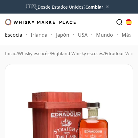
×
🇺🇸
¿Desde Estados Unidos?
Cambiar
Escocia
Irlanda
Japón
USA
Mundo
Más
Inicio
/
Whisky escocés
/
Highland Whisky escocés
/
Edradour Whisk