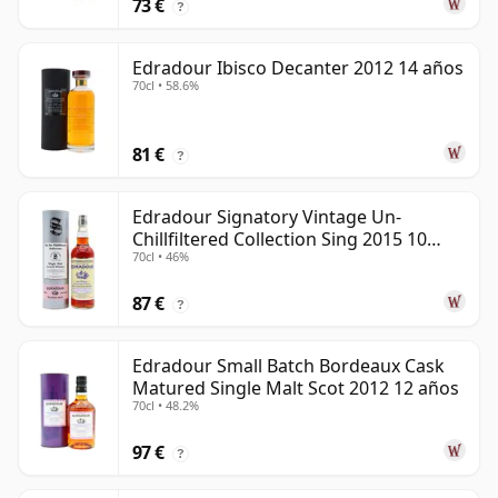
73 €
?
Edradour Ibisco Decanter 2012 14 años
70cl • 58.6%
81 €
?
Edradour Signatory Vintage Un-
Chillfiltered Collection Sing 2015 10
70cl • 46%
años
87 €
?
Edradour Small Batch Bordeaux Cask
Matured Single Malt Scot 2012 12 años
70cl • 48.2%
97 €
?