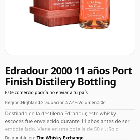
Edradour 2000 11 años Port
Finish Distilery Bottling
Este comercio podría no enviar a tu país
Región:
Highland
Graduación:
57.4%
Volumen:
50cl
Destilado en la destilería Edradour, este whisky
escocés fue envejecido durante 11 años antes de ser
embotellado. Viene en una botella de 50 cl. ¡Solo
tendrás que servir medidas más pequeñas para tus
Disponible en:
The Whisky Exchange