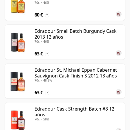
70cl • 46%
60 €
?
Edradour Small Batch Burgundy Cask
2013 12 años
70cl • 46%
63 €
?
Edradour St. Michael Eppan Cabernet
Sauvignon Cask Finish S 2012 13 años
70cl • 48.2%
63 €
?
Edradour Cask Strength Batch #8 12
años
70cl • 58%