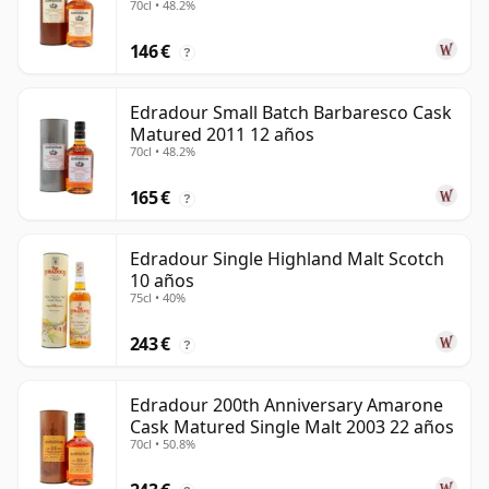
70cl • 48.2%
146 €
?
Edradour Small Batch Barbaresco Cask
Matured 2011 12 años
70cl • 48.2%
165 €
?
Edradour Single Highland Malt Scotch
10 años
75cl • 40%
243 €
?
Edradour 200th Anniversary Amarone
Cask Matured Single Malt 2003 22 años
70cl • 50.8%