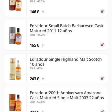
70cl • 48.2%
146 €
?
Edradour Small Batch Barbaresco Cask
Matured 2011 12 años
70cl • 48.2%
165 €
?
Edradour Single Highland Malt Scotch
10 años
75cl • 40%
243 €
?
Edradour 200th Anniversary Amarone
Cask Matured Single Malt 2003 22 años
70cl • 50.8%