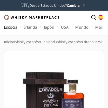
×
🇺🇸
¿Desde Estados Unidos?
Cambiar
Escocia
Irlanda
Japón
USA
Mundo
Más
Inicio
/
Whisky escocés
/
Highland Whisky escocés
/
Edradour Whisk