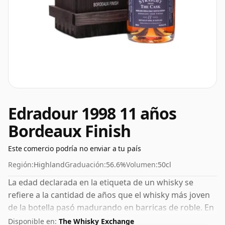
Edradour 1998 11 años
Bordeaux Finish
Este comercio podría no enviar a tu país
Región:
Highland
Graduación:
56.6%
Volumen:
50cl
La edad declarada en la etiqueta de un whisky se
refiere a la cantidad de años que el whisky más joven
de la botella pasó madurando en barricas de roble. En
el caso de este Whisky Escocés de Edradour tiene 11
Disponible en:
The Whisky Exchange