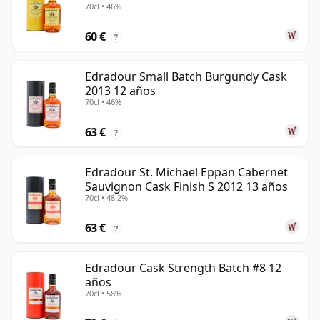
70cl • 46%
60 €
?
Edradour Small Batch Burgundy Cask
2013 12 años
70cl • 46%
63 €
?
Edradour St. Michael Eppan Cabernet
Sauvignon Cask Finish S 2012 13 años
70cl • 48.2%
63 €
?
Edradour Cask Strength Batch #8 12
años
70cl • 58%