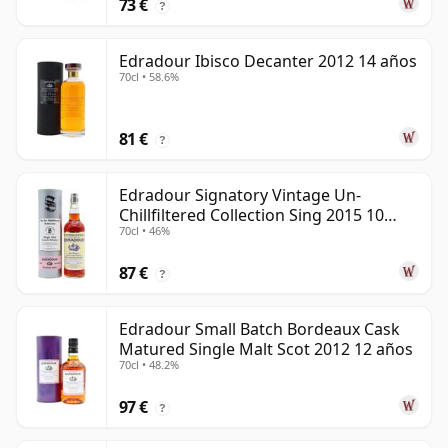
73 €
?
Edradour Ibisco Decanter 2012 14 años
70cl • 58.6%
81 €
?
Edradour Signatory Vintage Un-
Chillfiltered Collection Sing 2015 10
70cl • 46%
años
87 €
?
Edradour Small Batch Bordeaux Cask
Matured Single Malt Scot 2012 12 años
70cl • 48.2%
97 €
?