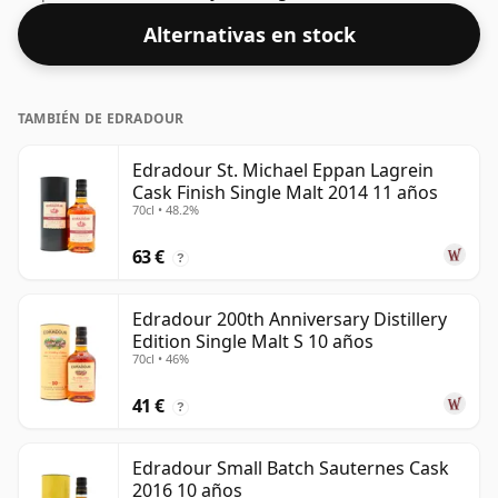
años. Tus ojos no te engañan, la botella es de 50cl.
Alternativas en stock
TAMBIÉN DE EDRADOUR
Edradour St. Michael Eppan Lagrein
Cask Finish Single Malt 2014 11 años
70cl • 48.2%
63 €
?
Edradour 200th Anniversary Distillery
Edition Single Malt S 10 años
70cl • 46%
41 €
?
Edradour Small Batch Sauternes Cask
2016 10 años